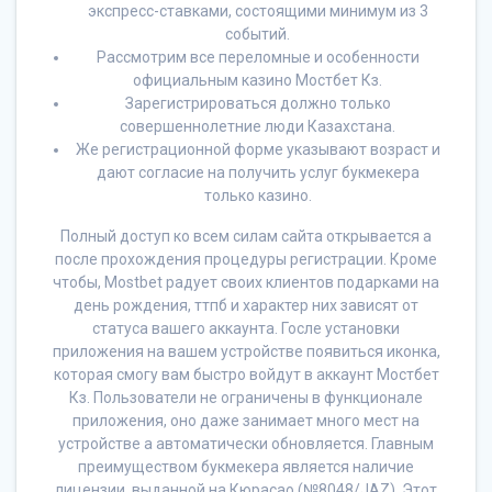
экспресс-ставками, состоящими минимум из 3
событий.
Рассмотрим все переломные и особенности
официальным казино Мостбет Кз.
Зарегистрироваться должно только
совершеннолетние люди Казахстана.
Же регистрационной форме указывают возраст и
дают согласие на получить услуг букмекера
только казино.
Полный доступ ко всем силам сайта открывается а
после прохождения процедуры регистрации. Кроме
чтобы, Mostbet радует своих клиентов подарками на
день рождения, ттпб и характер них зависят от
статуса вашего аккаунта. Госле установки
приложения на вашем устройстве появиться иконка,
которая смогу вам быстро войдут в аккаунт Мостбет
Кз. Пользователи не ограничены в функционале
приложения, оно даже занимает много мест на
устройстве а автоматически обновляется. Главным
преимуществом букмекера является наличие
лицензии, выданной на Кюрасао (№8048/JAZ). Этот