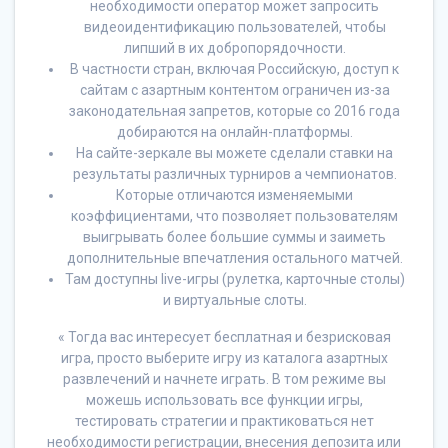
необходимости оператор может запросить
видеоидентификацию пользователей, чтобы
липший в их добропорядочности.
В частности стран, включая Российскую, доступ к
сайтам с азартным контентом ограничен из-за
законодательная запретов, которые со 2016 года
добираются на онлайн-платформы.
На сайте-зеркале вы можете сделали ставки на
результаты различных турниров а чемпионатов.
Которые отличаются изменяемыми
коэффициентами, что позволяет пользователям
выигрывать более большие суммы и заиметь
дополнительные впечатления остального матчей.
Там доступны live-игры (рулетка, карточные столы)
и виртуальные слоты.
« Тогда вас интересует бесплатная и безрисковая
игра, просто выберите игру из каталога азартных
развлечений и начнете играть. В том режиме вы
можешь использовать все функции игры,
тестировать стратегии и практиковаться нет
необходимости регистрации, внесения депозита или