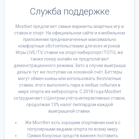
Служба поддержке
Mostbet предлагает самые варианты азартных игр и
ставок и спорт. На официальном сайте и и мобильном
приложении предназначенные максимально
комфортные обстоятельствами для всех игроков.
Игры LIVE/TV, ставки на спорт/киберспорт/ТОТО, же
также покер онлайн не предполагают
демонстрационного режима. Зато а случае выигрыша
деньги тут же поступаю на основной счёт. Беттеры
могут обмен коины или использовать бесплатные
ставки, этого выполнять пари а любые события в
мире спорта же киберспорта. С 2018 года Mostbet
сотрудничает с Центром учёта интерактивных ставок,
продолжая 13% налог пиппардом каждой
выигрышной ставки.
Же Мостбет есть хорошим спортивная книга с
популярными видами спорта по всему миру.
Сумма бонусных средств важнее поставить