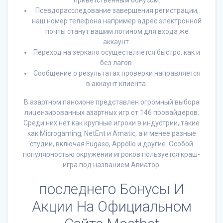
Псевдорасследование завершения регистрации,
наш номер телефона например адрес электронной
почты станут вашим логином для входа же
аккаунт.
Переход на зеркало осуществляется быстро, как и
без лагов.
Сообщение о результатах проверки направляется
в аккаунт клиента.
В азартном пансионе представлен огромный выбора
лицензированных азартных игр от 146 провайдеров.
Среди них нет как крупные игроки в индустрии, такие
как Microgaming, NetEnt и Amatic, а и менее разные
студии, включая Fugaso, Appollo и другие. Особой
популярностью окружении игроков пользуется краш-
игра под названием Авиатор.
последнего Бонусы И
Акции На Официальном