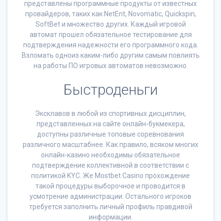
представлены программные продукты от известных
провайдеров, таких как NetEnt, Novomatic, Quickspin,
SoftBet и множество других. Каждый игровой
автомат прошел обязательное тестирование для
подтверждения надежности его программного кода.
Взломать одноиз каким-либо другим самым повлиять
на работы ПО игровых автоматов невозможно.
Быстроденьги
Эксклавов в любой из спортивных дисциплин,
представленных на сайте онлайн-букмекера,
доступны различные топовые соревнования
различного масштабнее. Как правило, всяком многих
онлайн-казино необходимы обязательное
подтверждение коллективной в соответствии с
политикой KYC. Же Mostbet Casino прохождение
такой процедуры выборочное и проводится в
усмотрение администрации. Остального игроков
требуется заполнить личный профиль правдивой
информации.