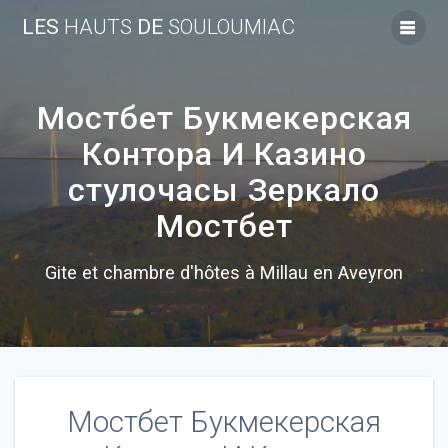
Skip
LES
HAUTS
DE
SOULOUMIAC
to
content
Мостбет Букмекерская
Контора И Казино
стулочасы Зеркало
Мостбет
Gite et chambre d'hôtes à Millau en Aveyron
Мостбет Букмекерская