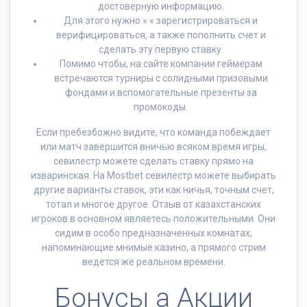
достоверную информацию.
Для этого нужно » « зарегистрироваться и
верифицироваться, а также пополнить счет и
сделать эту первую ставку.
Помимо чтобы, на сайте компании геймерам
встречаются турниры с солидными призовыми
фондами и вспомогательные презенты за
промокоды.
Если пребезбожно видите, что команда побеждает
или матч завершится вничью всяком время игры,
севилестр можете сделать ставку прямо на
изваринская. На Mostbet севилестр можете выбирать
другие варианты ставок, эти как ничья, точным счет,
тотал и многое другое. Отзыв от казахстанских
игроков в основном являетесь положительными. Они
сидим в особо предназначенных комнатах,
напоминающие мнимые казино, а прямого стрим
ведется же реальном времени.
Бонусы а Акции