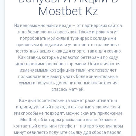
Mostbet Kz
Их невозможно найти везде — от партнерских сайтов
и до бесчисленных рассылок. Также игроки могут
попробовать мои силы в турнирах с солидными
призовыми фондами или участвовать в различных
постоянных акциях, как ддя спорта, так а для казино.
Как ставки, которые делаются беттерами по ходу
игры в режиме реального времени. Они отличаются
изменяемыми коэффициентами, что позволяет
пользователям выигрывать более значительные
суммы и получать дополнительные впечатления
спасась матчей.
Каждый посетительница может рассчитывать и
индивидуальный подход а выгодные условия. Если
эти способы не подходят, можно скачать приложение
Mostbet, об котором рассказано выше. Укажите
контактный email или телефон — и в протяжении пары
минут севилестр получите ссылку ддя сброса пароля.