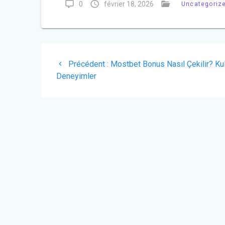
0
février 18, 2026
Uncategoriz
Navigation
Article
Précédent :
Mostbet Bonus Nasıl Çekilir? Kul
de
précédent
Deneyimler
:
l’article
97 impasse des hauts de Souloumiac,
12100