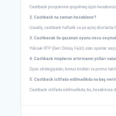
Cashback proqramına qoşulmaq üçün hesabınıza 
2. Cashback nə zaman hesablanır?
Usually, cashback həftəlik və ya aylıq dövrlərdə h
3. Cashbacak ilə qazanan oyunu necə seçmə
Yüksək RTP (Geri Dönüş Faizi) olan oyunlar seçər
4. Cashback miqdarını artırmanın yolları nələ
Oyun strategiyaları, bonus kodları və promo təklif
5. Cashback istifadə edilmədikdə nə baş veri
Cashback istifadə edilmədikdə, bu, hesabınıza da