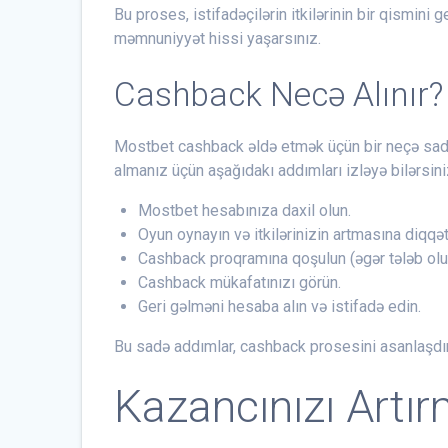
Bu proses, istifadəçilərin itkilərinin bir qismini 
məmnuniyyət hissi yaşarsınız.
Cashback Necə Alınır?
Mostbet cashback əldə etmək üçün bir neçə sadə 
almanız üçün aşağıdakı addımları izləyə bilərsini
Mostbet hesabınıza daxil olun.
Oyun oynayın və itkilərinizin artmasına diqqət 
Cashback proqramına qoşulun (əgər tələb olu
Cashback mükafatınızı görün.
Geri gəlməni hesaba alın və istifadə edin.
Bu sadə addımlar, cashback prosesini asanlaşdır
Kazancınızı Artır