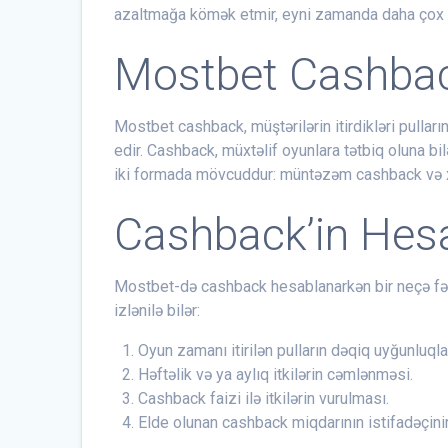
azaltmağa kömək etmir, eyni zamanda daha çox oy
Mostbet Cashbac
Mostbet cashback, müştərilərin itirdikləri pulları
edir. Cashback, müxtəlif oyunlara tətbiq oluna bi
iki formada mövcuddur: müntəzəm cashback və xüsu
Cashback’in Hes
Mostbet-də cashback hesablanarkən bir neçə fərqli 
izlənilə bilər:
Oyun zamanı itirilən pulların dəqiq uyğunluq
Həftəlik və ya aylıq itkilərin cəmlənməsi.
Cashback faizi ilə itkilərin vurulması.
Elde olunan cashback miqdarının istifadəçini