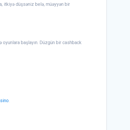
zda, itkiyə düşsəniz belə, müəyyən bir
və oyunlara başlayın. Düzgün bir cashback
sino
.