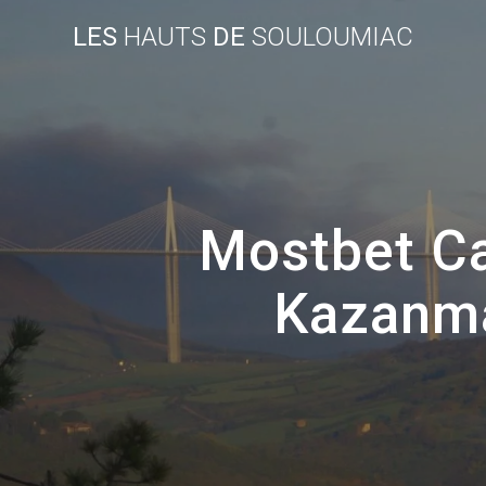
Skip
LES
HAUTS
DE
SOULOUMIAC
to
content
Mostbet Ca
Kazanma