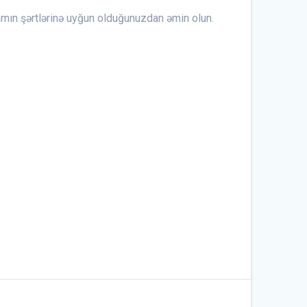
ın şərtlərinə uyğun olduğunuzdan əmin olun.