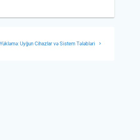
ükləmə: Uyğun Cihazlar və Sistem Tələbləri
© 2026 Les Hauts de
Souloumiac. Construit avec
WordPress et le
thème Materialis
sabelle