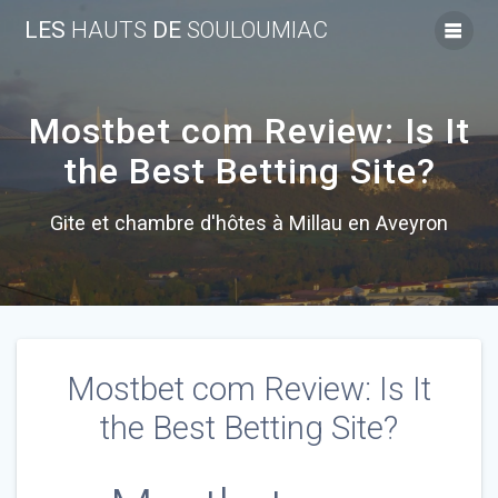
Skip
LES
HAUTS
DE
SOULOUMIAC
to
content
Mostbet com Review: Is It
the Best Betting Site?
Gite et chambre d'hôtes à Millau en Aveyron
Mostbet com Review: Is It
the Best Betting Site?