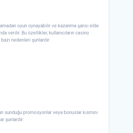
arcamadan oyun oynayabilir ve kazanma şansı elde
a verilir. Bu özellikler, kullanıcıların casino
bazı nedenleri şunlardır:
ormun sunduğu promosyonlar veya bonuslar kısmını
ar şunlardır: