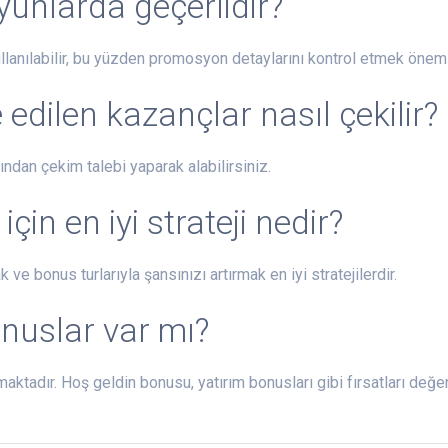
oyunlarda geçerlidir?
kullanılabilir, bu yüzden promosyon detaylarını kontrol etmek öneml
 edilen kazançlar nasıl çekilir?
ından çekim talebi yaparak alabilirsiniz.
in en iyi strateji nedir?
ve bonus turlarıyla şansınızı artırmak en iyi stratejilerdir.
nuslar var mı?
tadır. Hoş geldin bonusu, yatırım bonusları gibi fırsatları değerl