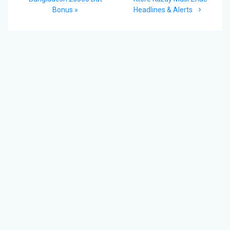
l’article
Bonus »
Headlines & Alerts