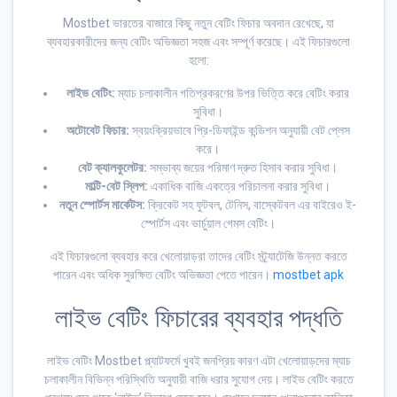
Mostbet ভারতের বাজারে কিছু নতুন বেটিং ফিচার অবদান রেখেছে, যা
ব্যবহারকারীদের জন্য বেটিং অভিজ্ঞতা সহজ এবং সম্পূর্ণ করেছে। এই ফিচারগুলো
হলো:
লাইভ বেটিং:
ম্যাচ চলাকালীন গতিপ্রকরণের উপর ভিত্তি করে বেটিং করার
সুবিধা।
অটোবেট ফিচার:
স্বয়ংক্রিয়ভাবে প্রি-ডিফাইন্ড কন্ডিশন অনুযায়ী বেট প্লেস
করে।
বেট ক্যালকুলেটর:
সম্ভাব্য জয়ের পরিমাণ দ্রুত হিসাব করার সুবিধা।
মাল্টি-বেট স্লিপ:
একাধিক বাজি একত্রে পরিচালনা করার সুবিধা।
নতুন স্পোর্টস মার্কেটস:
ক্রিকেট সহ ফুটবল, টেনিস, বাস্কেটবল এর বাইরেও ই-
স্পোর্টস এবং ভার্চুয়াল গেমস বেটিং।
এই ফিচারগুলো ব্যবহার করে খেলোয়াড়রা তাদের বেটিং স্ট্র্যাটেজি উন্নত করতে
পারেন এবং অধিক সুরক্ষিত বেটিং অভিজ্ঞতা পেতে পারেন।
mostbet apk
লাইভ বেটিং ফিচারের ব্যবহার পদ্ধতি
লাইভ বেটিং Mostbet প্ল্যাটফর্মে খুবই জনপ্রিয় কারণ এটা খেলোয়াড়দের ম্যাচ
চলাকালীন বিভিন্ন পরিস্থিতি অনুযায়ী বাজি ধরার সুযোগ দেয়। লাইভ বেটিং করতে