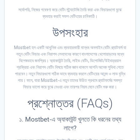
সর্বোপরি, নিজের গবেষণা করে বেটিং স্ট্র্যাটেজি তৈরি করা এবং ফিচারগুলো বুঝে
ব্যবহার করাই সফল বেটিংয়ের চাবিকাঠি।
উপসংহার
Mostbet হল একটি আধুনিক এবং ব্যবহারকারী বান্ধব অনলাইন বেটিং প্ল্যাটফর্ম যা
নতুন বেটিং ফিচার এবং নিরাপদ লেনদেনের কারণে বাংলাদেশের খেলোয়াড়দের মধ্যে
বিশেষভাবে জনপ্রিয়। অ্যাকাউন্ট তৈরি, লাইভ বেটিং, ডিপোজিট/উইথড্রয়াল
প্রক্রিয়া এবং নিরাপদ বেটিং বিষয়ে সঠিক জ্ঞান থাকলে আপনি অনেক সুবিধা পেতে
পারবেন। নতুন ফিচারগুলো সঠিক ভাবে ব্যবহার করলে বেটিংয়ের আনন্দ ও লাভ বৃদ্ধি
পায়। ফলে, যারা Mostbet-এ নতুন তাদের উচিত প্রথমে প্ল্যাটফর্মের সমস্ত
ফিচার ভালো করে বুঝে নেওয়া এবং তারপর নিয়ম মেনে বেটিং শুরু করা।
প্রশ্নোত্তর (FAQs)
১. Mostbet-এ অ্যাকাউন্ট খুলতে কি ধরনের তথ্য
লাগে?