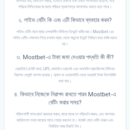
আপনার নাম, মোবাইল নম্বর, ইমেইল ঠিকানা এবং একটি পাসওয়ার্ড ছাড়াও, পরে
পরিচয় নিশ্চিতকরণের জন্য পরিচয় প্রমাণপত্র আপলোড করতে হতে পারে।
২. লাইভ বেটিং কি এবং এটি কিভাবে ব্যবহার করব?
লাইভ বেটিং মানে ম্যাচ চলাকালীন বিভিন্ন ইভেন্টে বাজি ধরা। Mostbet-এর
লাইভ বেটিং সেকশনে গিয়ে চলমান ম্যাচ থেকে পছন্দের ইভেন্ট নির্বাচন করে বাজি ধরতে
হয়।
৩. Mostbet-এ টাকা জমা দেওয়ার পদ্ধতি কী কী?
ক্রেডিট/ডেবিট কার্ড, UPI, মোবাইল ওয়ালেট এবং অনলাইন ব্যাংকিংসহ বিভিন্ন
নিরাপদ পেমেন্ট অপশন রয়েছে। অ্যাপ বা ওয়েবসাইট থেকে সহজেই টাকা ডিপোজিট
করা যায়।
৪. কিভাবে নিজেকে নিরাপদ রাখতে পারব Mostbet-এ
বেটিং করার সময়?
শক্তিশালী পাসওয়ার্ড ব্যবহার করুন, মাঝে মাঝে তা পরিবর্তন করুন, এবং আপনার
ব্যক্তিগত তথ্য কারোর সাথে শেয়ার করবেন না। বাজেট মেনে বেটিং করুন এবং
নির্ধারিত সময় বিরতি নিন।