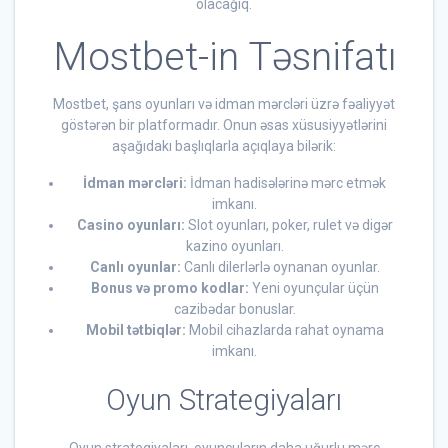
olacağıq.
Mostbet-in Təsnifatı
Mostbet, şans oyunları və idman mərcləri üzrə fəaliyyət
göstərən bir platformadır. Onun əsas xüsusiyyətlərini
aşağıdakı başlıqlarla açıqlaya bilərik:
İdman mərcləri:
İdman hadisələrinə mərc etmək
imkanı.
Casino oyunları:
Slot oyunları, poker, rulet və digər
kazino oyunları.
Canlı oyunlar:
Canlı dilerlərlə oynanan oyunlar.
Bonus və promo kodlar:
Yeni oyunçular üçün
cazibədar bonuslar.
Mobil tətbiqlər:
Mobil cihazlarda rahat oynama
imkanı.
Oyun Strategiyaları
Oyun strategiyaları, oyunçuların daha uğurlu mərc