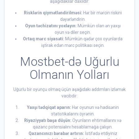
aşağıdakılar daxildir:
Risklərin qiymətləndirilməsi:
Hər bir mərcin riskini
dəyərləndirin.
Oyun təchizatını yoxlayın:
Mümkün olan ən yaxşı
oyun və diler seçin.
Ortaq mərc siyasəti:
Mümkün qədər çox oyunlarda
iştirak edən mərc politikası seçin.
Mostbet-də Uğurlu
Olmanın Yolları
Uğurlu bir oyunçu olmaq üçün aşağıdakı addımları izləmək
vacibdir:
Yaxşı tədqiqat aparın:
Hər oyunun və hadisənin
statistikalarını öyrənin.
Riyaziyyatı başa düşün:
Oyunların ehtimallarını və
qazanc potensialını hesablamağa çalışın.
Qazancınızı bərabər artırın:
İstifadə etdiyiniz