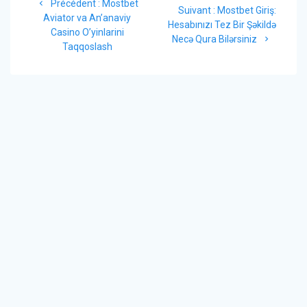
Article
Précédent :
Mostbet
de
Article
Suivant :
Mostbet Giriş:
précédent
Aviator va An’anaviy
suivant
Hesabınızı Tez Bir Şəkildə
:
Casino O’yinlarini
l’article
:
Necə Qura Bilərsiniz
Taqqoslash