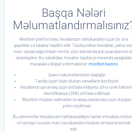
Başqa Nələri
Məlumatlandırmalısınız
Mostbet platforması, hesabınızın təhlükəsizliyi üçün bir sıra
qaydalar və tələblər təqdim edir. Təsdiq edilən hesablar, yalnız si
mərc oynamağa imkan vermir, eyni zamanda pul çıxarışlarınızı 
asanlaşdırır. Bu səbəbdən, hesabın təsdiqi prosesində aşağıdakı
məsələlərə diqqət yetirməlisiniz:
mostbet kazino
Şəxsi məlumatlarınızın dəqiqliyi
Təsdiq üçün tələb olunan sənədlərin keyfiyyəti
Hesabınızı qorumaq üçün istifadə etdiyiniz şifrə və iki faktorl
identifikasiya (2FA) istifadə edilməsi
Mostbet müştəri xidmətləri ilə əlaqə saxlamaq üçün düzgün
yolun seçilməsi
Bu elementlər hesabınızın təhlükəsizliliyini təmin etməkdə müh
rol oynayır və sizin mərc təcrübənizin müsbət olmasına kömək
edir.