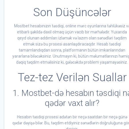
Son Düşüncələr
Mostbet hesabınızın təsdiqi, online mərc oyunlarına təhlükəsiz v
etibarlı şəkildə daxil olmaq üçün vacib bir mərhələdir. Yuxarıda
qeyd olunan addımları izləmək və lazım olan sənədləri təqdim
etmək sizə bu prosesi asanlaşdıracaqdır. Hesab təsdiqi
tamamlandıqdan sonra, platformanın bütün imkanlarından
yararlana biləcəksiniz. Unutmayın ki, bütün məlumatlarınızı həmi
dəqiq təqdim etməlisiniz ki, gələcəkdə problem yaşamayəsiniz.
Tez-tez Verilən Suallar
1. Mostbet-də hesabın təsdiqi n
qədər vaxt alır?
Hesabın təsdiqi prosesi adətən bir neçə saatdan bir neçə günə
qədər dəyişə bilər. Bu, təqdim etdiyiniz sənədlərin doğruluğuna gö
dəyişir.