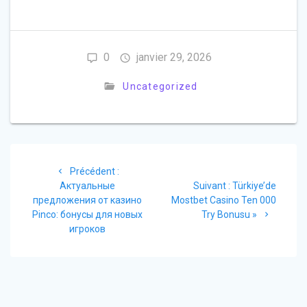
0
janvier 29, 2026
Uncategorized
Navigation
Article
Précédent :
de
précédent
Article
Актуальные
Suivant :
Türkiye’de
:
suivant
предложения от казино
Mostbet Casino Ten 000
l’article
:
Pinco: бонусы для новых
Try Bonusu »
игроков