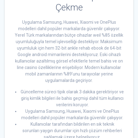
Çekme
Uygulama Samsung, Huawei, Xiaomi ve OnePlus
modelleri dahil popüler markalarda güvenilir çalışıyor.
Yerel Türk markalarından bütçe cihazlar weil %85 özellik
uyumluluğuyla temel işlevselliği destekliyor. Maksimum
uyumluluk için hem 32-bit ankle rehab ebook de 64-bit
Google android mimarilerini destekliyoruz. Eski cihazlı
kullanıcılar azaltılmış görsel efektlerle temel bahis ve on
line casino özelliklerine erişebiliyor. Modern kullanıcılar
mobil zamanlarının %89’unu tarayıcılar yerine
uygulamalarda geçiriyor.
Güncelleme süreci tipik olarak 3 dakika gerektiriyor ve
giriş kimlik bilgileri ile bahis geçmişi dahil tüm kullanıcı
verilerini koruyor.
Uygulama Samsung, Huawei, Xiaomi ve OnePlus
modelleri dahil popüler markalarda güvenilir çalışıyor.
Kullanıcılar tarafından bildirilen en sık teknik
sorunları yaygın durumlar için hızlı çözüm rehberleri
sağlamak üzere belgeliyoruz.