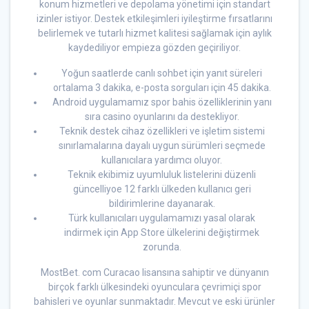
konum hizmetleri ve depolama yönetimi için standart
izinler istiyor. Destek etkileşimleri iyileştirme fırsatlarını
belirlemek ve tutarlı hizmet kalitesi sağlamak için aylık
kaydediliyor empieza gözden geçiriliyor.
Yoğun saatlerde canlı sohbet için yanıt süreleri
ortalama 3 dakika, e-posta sorguları için 45 dakika.
Android uygulamamız spor bahis özelliklerinin yanı
sıra casino oyunlarını da destekliyor.
Teknik destek cihaz özellikleri ve işletim sistemi
sınırlamalarına dayalı uygun sürümleri seçmede
kullanıcılara yardımcı oluyor.
Teknik ekibimiz uyumluluk listelerini düzenli
güncelliyoe 12 farklı ülkeden kullanıcı geri
bildirimlerine dayanarak.
Türk kullanıcıları uygulamamızı yasal olarak
indirmek için App Store ülkelerini değiştirmek
zorunda.
MostBet. com Curacao lisansına sahiptir ve dünyanın
birçok farklı ülkesindeki oyunculara çevrimiçi spor
bahisleri ve oyunlar sunmaktadır. Mevcut ve eski ürünler