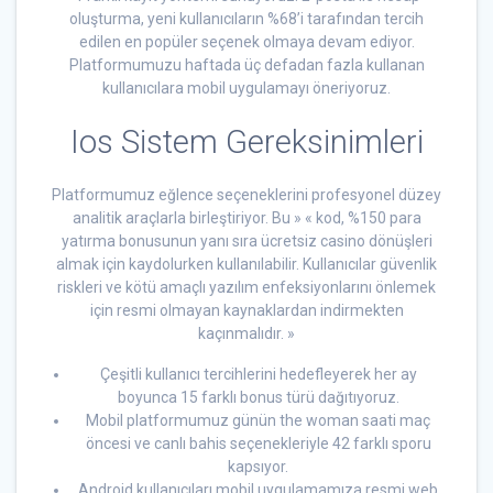
oluşturma, yeni kullanıcıların %68’i tarafından tercih
edilen en popüler seçenek olmaya devam ediyor.
Platformumuzu haftada üç defadan fazla kullanan
kullanıcılara mobil uygulamayı öneriyoruz.
Ios Sistem Gereksinimleri
Platformumuz eğlence seçeneklerini profesyonel düzey
analitik araçlarla birleştiriyor. Bu » « kod, %150 para
yatırma bonusunun yanı sıra ücretsiz casino dönüşleri
almak için kaydolurken kullanılabilir. Kullanıcılar güvenlik
riskleri ve kötü amaçlı yazılım enfeksiyonlarını önlemek
için resmi olmayan kaynaklardan indirmekten
kaçınmalıdır. »
Çeşitli kullanıcı tercihlerini hedefleyerek her ay
boyunca 15 farklı bonus türü dağıtıyoruz.
Mobil platformumuz günün the woman saati maç
öncesi ve canlı bahis seçenekleriyle 42 farklı sporu
kapsıyor.
Android kullanıcıları mobil uygulamamıza resmi web