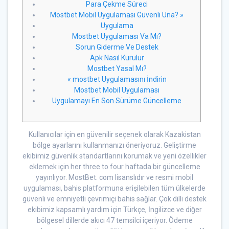
Para Çekme Süreci
Mostbet Mobil Uygulaması Güvenli Una? »
Uygulama
Mostbet Uygulaması Va Mı?
Sorun Giderme Ve Destek
Apk Nasıl Kurulur
Mostbet Yasal Mı?
« mostbet Uygulamasını İndirin
Mostbet Mobil Uygulaması
Uygulamayı En Son Sürüme Güncelleme
Kullanıcılar için en güvenilir seçenek olarak Kazakistan
bölge ayarlarını kullanmanızı öneriyoruz. Geliştirme
ekibimiz güvenlik standartlarını korumak ve yeni özellikler
eklemek için her three to four haftada bir güncelleme
yayınlıyor. MostBet. com lisanslıdır ve resmi mobil
uygulaması, bahis platformuna erişilebilen tüm ülkelerde
güvenli ve emniyetli çevrimiçi bahis sağlar. Çok dilli destek
ekibimiz kapsamlı yardım için Türkçe, İngilizce ve diğer
bölgesel dillerde akıcı 47 temsilci içeriyor. Ödeme