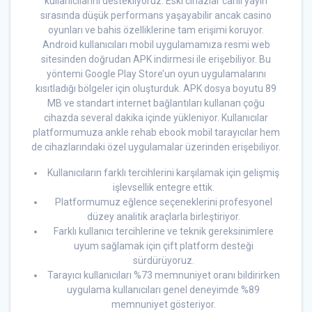
kullanıcılarını destekliyoruz. Eski cihazlar canlı yayın
sırasında düşük performans yaşayabilir ancak casino
oyunları ve bahis özelliklerine tam erişimi koruyor.
Android kullanıcıları mobil uygulamamıza resmi web
sitesinden doğrudan APK indirmesi ile erişebiliyor. Bu
yöntemi Google Play Store’un oyun uygulamalarını
kısıtladığı bölgeler için oluşturduk. APK dosya boyutu 89
MB ve standart internet bağlantıları kullanan çoğu
cihazda several dakika içinde yükleniyor. Kullanıcılar
platformumuza ankle rehab ebook mobil tarayıcılar hem
de cihazlarındaki özel uygulamalar üzerinden erişebiliyor.
Kullanıcıların farklı tercihlerini karşılamak için gelişmiş
işlevsellik entegre ettik.
Platformumuz eğlence seçeneklerini profesyonel
düzey analitik araçlarla birleştiriyor.
Farklı kullanıcı tercihlerine ve teknik gereksinimlere
uyum sağlamak için çift platform desteği
sürdürüyoruz.
Tarayıcı kullanıcıları %73 memnuniyet oranı bildirirken
uygulama kullanıcıları genel deneyimde %89
memnuniyet gösteriyor.