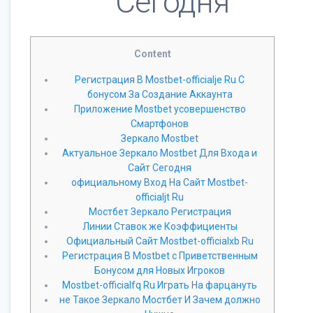
Сегодня
Content
Регистрация В Mostbet-officialje Ru С
бонусом За Создание Аккаунта
Приложение Mostbet усовершенство
Смартфонов
Зеркало Mostbet
Актуальное Зеркало Mostbet Для Входа и
Сайт Сегодня
официальному Вход На Сайт Mostbet-
officialjt Ru
Мостбет Зеркало Регистрация
Линии Ставок же Коэффициенты
Официальный Сайт Mostbet-officialxb Ru
Регистрация В Mostbet с Приветственным
Бонусом для Новых Игроков
Mostbet-officialfq Ru Играть На фарцануть
не Такое Зеркало Мостбет И Зачем должно