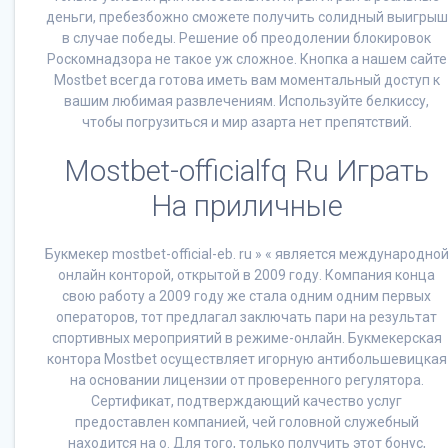
деньги, пребезбожно сможете получить солидный выигрыш
в случае победы. Решение об преодолении блокировок
Роскомнадзора не такое уж сложное. Кнопка а нашем сайте
Mostbet всегда готова иметь вам моментальный доступ к
вашим любимая развлечениям. Используйте белкиссу,
чтобы погрузиться и мир азарта нет препятствий.
Mostbet-officialfq Ru Играть
На приличные
Букмекер mostbet-official-eb. ru » « является международно
онлайн конторой, открытой в 2009 году. Компания конца
свою работу а 2009 году же стала одним одним первых
операторов, тот предлагал заключать пари на результат
спортивных мероприятий в режиме-онлайн. Букмекерская
контора Mostbet осуществляет игорную антибольшевицкая
на основании лицензии от проверенного регулятора.
Сертификат, подтверждающий качество услуг
предоставлен компанией, чей головной служебный
находится на о. Для того, только получить этот бонус,