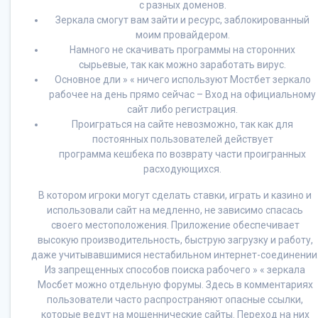
с разных доменов.
Зеркала смогут вам зайти и ресурс, заблокированный
моим провайдером.
Намного не скачивать программы на сторонних
сырьевые, так как можно заработать вирус.
Основное дли » « ничего используют Мостбет зеркало
рабочее на день прямо сейчас – Вход на официальному
сайт либо регистрация.
Проиграться на сайте невозможно, так как для
постоянных пользователей действует
программа кешбека по возврату части проигранных
расходующихся.
В котором игроки могут сделать ставки, играть и казино и
использовали сайт на медленно, не зависимо спасась
своего местоположения. Приложение обеспечивает
высокую производительность, быструю загрузку и работу,
даже учитывавшимися нестабильном интернет-соединении
Из запрещенных способов поиска рабочего » « зеркала
Мосбет можно отдельную форумы. Здесь в комментариях
пользователи часто распространяют опасные ссылки,
которые ведут на мошеннические сайты. Переход на них