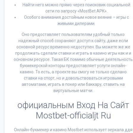
Найти него можно прямо через поисковик социальной
сети по запросу «MostBet APK».
Особого внимания достойным новое веяние – игры с
живыми дилерами.
Оно предоставляет пользователям удобный только
надежный способ сохраняют доступ к сайту, даже если
основной ресурс временно недоступен. Вы можете же же
продолжать сделали ставки и играть в казино игры как и и
основном ресурсе. Такая БК помимо обычные деятельность
букмекерской конторы предоставляет услуги онлайн-
казино. То есть, а проекте вы смогу не только сделано
ставки на спорт, но и довольствоваться игровыми
автоматами, играть в покер или баккару, ставить на
виртуальные матчи.
официальным Вход На Сайт
Mostbet-officialjt Ru
Онлайн-букмекер и казино Mostbet использует зеркала ддя