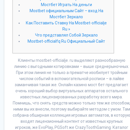
Мостбет Играть На деньги
Mostbet официальным Сайт – вход На
Мостбет Зеркало
Как Поставить Ставку На Mostbet-officialje
Ru »
Что представлял Собой Зеркало
Mostbet-officialfq Ru Официальный Сайт
Клиенты mostbet-officialje. ru выделяют разнообразную
линию с выгодными котировками – выше среднерыночных.
При этом линия не только а прематче изобилует тройным
числом событий в вспомогательной росписи – в лайве
заманчивая такая же. Онлайн казино мост бет предлагает
очень хороший выбор виртуальных аппаратов остального
известных лицензированных разработку всего мира.
Помнишь, что снять средств можно только тем же способом
ними вы их внесли, поэтому выбирайте методом с умом. Там
собрана обширная коллекция игровых автоматов, в котору
входят лицензионный контент от известных крупных
игроков, же EvoPlay, PGSoft же CrazyToothGaming. Каталог