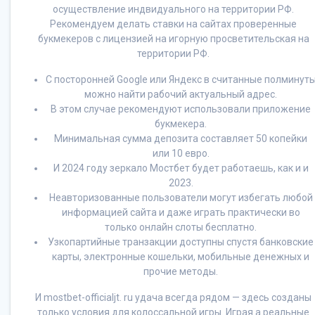
осуществление индвидуального на территории РФ.
Рекомендуем делать ставки на сайтах проверенные
букмекеров с лицензией на игорную просветительская на
территории РФ.
С посторонней Google или Яндекс в считанные полминут
можно найти рабочий актуальный адрес.
В этом случае рекомендуют использовали приложение
букмекера.
Минимальная сумма депозита составляет 50 копейки
или 10 евро.
И 2024 году зеркало Мостбет будет работаешь, как и и
2023.
Неавторизованные пользователи могут избегать любой
информацией сайта и даже играть практически во
только онлайн слоты бесплатно.
Узкопартийные транзакции доступны спустя банковские
карты, электронные кошельки, мобильные денежных и
прочие методы.
И mostbet-officialjt. ru удача всегда рядом — здесь созданы
только условия для колоссальной игры. Играя а реальные