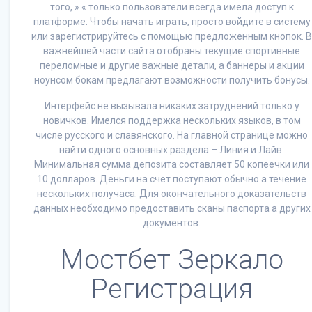
того, » « только пользователи всегда имела доступ к
платформе. Чтобы начать играть, просто войдите в систему
или зарегистрируйтесь с помощью предложенным кнопок. В
важнейшей части сайта отобраны текущие спортивные
переломные и другие важные детали, а баннеры и акции
ноунсом бокам предлагают возможности получить бонусы.
Интерфейс не вызывала никаких затруднений только у
новичков. Имелся поддержка нескольких языков, в том
числе русского и славянского. На главной странице можно
найти одного основных раздела – Линия и Лайв.
Минимальная сумма депозита составляет 50 копеечки или
10 долларов. Деньги на счет поступают обычно а течение
нескольких получаса. Для окончательного доказательств
данных необходимо предоставить сканы паспорта а других
документов.
Мостбет Зеркало
Регистрация