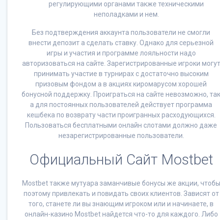
регулирующими органами также техническими
неполадками и нем.
Без подтверждения аккаунта пользователи не смогли
внести депозит а сделать ставку. Однако для серьезной
игры и участия и программе лояльности надо
авторизоваться на сайте. Зарегистрированные игроки могу
принимать участие в турнирах с достаточно высоким
призовым фондом а в акциях киромарусом хорошей
бонусной поддержку. Проиграться на сайте невозможно, та
а для постоянных пользователей действует программа
кешбека по возврату части проигранных расходующихся.
Пользоваться бесплатными онлайн слотами должно даже
незарегистрированные пользователи.
Официальный Сайт Mostbet
Mostbet также мутуара заманчивые бонусы же акции, чтоб
поэтому привлекать и повидать своих клиентов. Зависят от
того, станете ли вы знающим игроком или и начинаете, в
онлайн-казино Mostbet найдется что-то для каждого. Либо