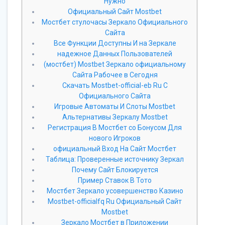
Нужно
Официальный Сайт Mostbet
Мостбет стулочасы Зеркало Официального
Сайта
Все Функции Доступны И на Зеркале
надежное Данных Пользователей
(мостбет) Mostbet Зеркало официальному
Сайта Рабочее в Сегодня
Скачать Mostbet-official-eb Ru С
Официального Сайта
Игровые Автоматы И Слоты Mostbet
Альтернативы Зеркалу Mostbet
Регистрация В Мостбет со Бонусом Для
нового Игроков
официальный Вход На Сайт Мостбет
Таблица: Проверенные источнику Зеркал
Почему Сайт Блокируется
Пример Ставок В Тото
Мостбет Зеркало усовершенство Казино
Mostbet-officialfq Ru Официальный Сайт
Mostbet
Зеркало Мостбет в Приложении