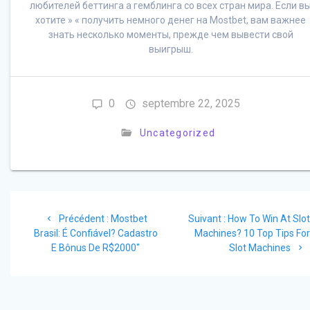
любителей беттинга а гемблинга со всех стран мира. Если в
хотите » « получить немного денег на Mostbet, вам важнее
знать несколько моменты, прежде чем вывести свой
выигрыш.
0
septembre 22, 2025
Uncategorized
Navigation
Article
Article
Précédent :
Mostbet
Suivant :
How To Win At Slot
de
précédent
suivant
Brasil: É Confiável? Cadastro
Machines? 10 Top Tips For
:
:
E Bônus De R$2000″
Slot Machines
l’article