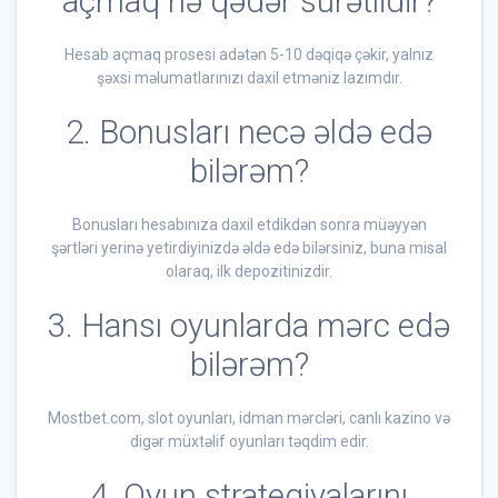
açmaq nə qədər sürətlidir?
Hesab açmaq prosesi adətən 5-10 dəqiqə çəkir, yalnız
şəxsi məlumatlarınızı daxil etməniz lazımdır.
2. Bonusları necə əldə edə
bilərəm?
Bonusları hesabınıza daxil etdikdən sonra müəyyən
şərtləri yerinə yetirdiyinizdə əldə edə bilərsiniz, buna misal
olaraq, ilk depozitinizdir.
3. Hansı oyunlarda mərc edə
bilərəm?
Mostbet.com, slot oyunları, idman mərcləri, canlı kazino və
digər müxtəlif oyunları təqdim edir.
4. Oyun strategiyalarını