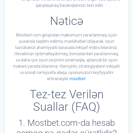
qarşılaşaraq bacarıqlarınızı test edin.
Nəticə
Mostbet.com girişindən maksimum yararlanmaq üçün
yuxarıda təqdim edilmiş məsləhətləri izləyərək, oyun
təcrübənizi əhəmiyyətli dərəcədə inkişaf etdirə bilərsiniz.
Hesabınızı optimallaşdırmaq, bonuslardan yararlanmaq,
və daha çox oyun seçimini sınamaqla, əyləncəli bir oyun
məkanı yarada bilərsiniz. Həmçinin, strategiyaların inkişafı
və sosial cəmiyyətlə əlaqə, oyununuzun keyfiyyətini
artıracaqdır
mostbet
.
Tez-tez Verilən
Suallar (FAQ)
1. Mostbet.com-da hesab