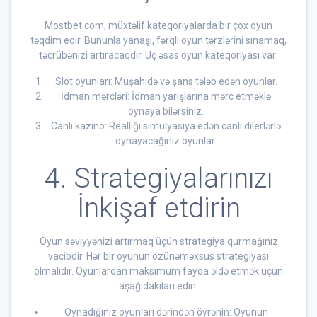
Mostbet.com, müxtəlif kateqoriyalarda bir çox oyun
təqdim edir. Bununla yanaşı, fərqli oyun tərzlərini sınamaq,
təcrübənizi artıracaqdır. Üç əsas oyun kateqoriyası var:
Slot oyunları: Müşahidə və şans tələb edən oyunlar.
İdman mərcləri: İdman yarışlarına mərc etməklə
oynaya bilərsiniz.
Canlı kazino: Reallığı simulyasiya edən canlı dilerlərlə
oynayacağınız oyunlar.
4. Strategiyalarınızı
İnkişaf etdirin
Oyun səviyyənizi artırmaq üçün strategiya qurmağınız
vacibdir. Hər bir oyunun özünəməxsus strategiyası
olmalıdır. Oyunlardan maksimum fayda əldə etmək üçün
aşağıdakıları edin:
Oynadığınız oyunları dərindən öyrənin: Oyunun