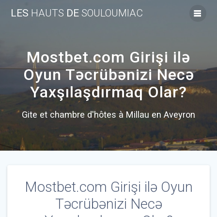
Skip
LES
HAUTS
DE
SOULOUMIAC
to
content
Mostbet.com Girişi ilə
Oyun Təcrübənizi Necə
Yaxşılaşdırmaq Olar?
Gite et chambre d'hôtes à Millau en Aveyron
Mostbet.com Girişi ilə Oyun
Təcrübənizi Necə