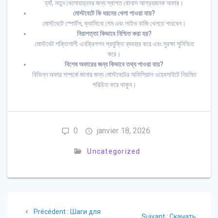
হ্যাঁ, নতুন খেলোয়াড়দের জন্য স্বাগত বোনাস আগ্রহজনক অফার।
মোস্টবেটে কি ধরনের খেলা পাওয়া যায়?
মোস্টবেটে স্পোর্টস, ক্যাসিনো গেম এবং লাইভ বাজি খেলতে পারবেন।
নিরাপত্তা কিভাবে নিশ্চিত করা হয়?
মোস্টবেট শক্তিশালী এনক্রিপশন প্রযুক্তি ব্যবহার করে এবং সুরক্ষা সুনিশ্চিত
করে।
বিশেষ অফারের জন্য কিভাবে তথ্য পাওয়া যায়?
বিভিন্ন অফার সম্পর্কে জানার জন্য মোস্টবেটের অফিসিয়াল ওয়েবসাইটে নিয়মিত
পরিচিত করে থাকুন।
0
janvier 18, 2026
Uncategorized
Navigation
Article
Précédent :
Шаги для
Article
Suivant :
Скачать