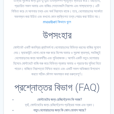
তথ্যের সুরক্ষার জন্য এন্ড-টু-এন্ড এনক্রিপশন প্রযুক্তি ব্যবহার করে। এছাড়াও,
প্রচারিত সকল অফার এবং বাজির লেনদেনগুলি নিরাপদ এবং সাক্ষ্যযোগ্য। এটি
নিশ্চিত করে যে আপনার তথ্য এবং অর্থ নিরাপদে থাকে। তবে, খেলোয়াড়দের সতর্কতা
অবলম্বন করা উচিত এবং কখনো কোন ব্যক্তিগত তথ্য শেয়ার করা উচিত নয়।
mostbet কিভাবে খুলে
উপসংহার
মোস্টবেট একটি জনপ্রিয় প্ল্যাটফর্ম যা খেলোয়াড়দের বিভিন্ন ধরনের বাজির সুযোগ
দেয়। অ্যাকাউন্ট খোলা থেকে শুরু করে বিশেষ অফার ও সুরক্ষা ব্যবস্থা, সবকিছুই
খেলোয়াড়দের জন্য আকর্ষণীয় এবং সুবিধাজনক। আপনি একটি নতুন খেলোয়াড়
হিসেবে মোস্টবেটে বাজি শুরু করে বিভিন্ন প্রকার অফার ও প্রচারণার সুবিধা নিতে
পারেন। বাজিতে নিরাপত্তা নিশ্চিত করতে এবং একটি সফল অভিজ্ঞতা উপভোগ
করতে সঠিক কৌশল অবলম্বন করা গুরুত্বপূর্ণ।
প্রশ্নোত্তর বিভাগ (FAQ)
মোস্টবেটের জন্য রেজিস্ট্রেশন কি সহজ?
হ্যাঁ, মোস্টবেটের জন্য রেজিস্ট্রেশন প্রক্রিয়া সহজ এবং দ্রুত।
নতুন খেলোয়াড়দের জন্য কি কোন বোনাস আছে?