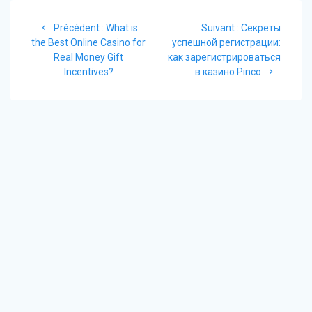
Navigation
Article
Article
Précédent :
What is
Suivant :
Секреты
de
précédent
suivant
the Best Online Casino for
успешной регистрации:
:
:
Real Money Gift
как зарегистрироваться
l’article
Incentives?
в казино Pinco