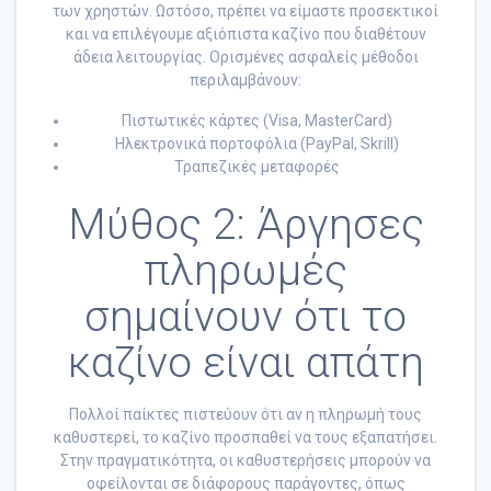
των χρηστών. Ωστόσο, πρέπει να είμαστε προσεκτικοί
και να επιλέγουμε αξιόπιστα καζίνο που διαθέτουν
άδεια λειτουργίας. Ορισμένες ασφαλείς μέθοδοι
περιλαμβάνουν:
Πιστωτικές κάρτες (Visa, MasterCard)
Ηλεκτρονικά πορτοφόλια (PayPal, Skrill)
Τραπεζικές μεταφορές
Μύθος 2: Άργησες
πληρωμές
σημαίνουν ότι το
καζίνο είναι απάτη
Πολλοί παίκτες πιστεύουν ότι αν η πληρωμή τους
καθυστερεί, το καζίνο προσπαθεί να τους εξαπατήσει.
Στην πραγματικότητα, οι καθυστερήσεις μπορούν να
οφείλονται σε διάφορους παράγοντες, όπως