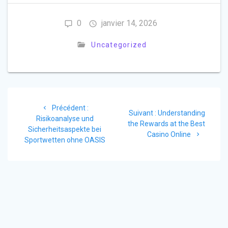
0
janvier 14, 2026
Uncategorized
Navigation
Article
Précédent :
de
Article
Suivant :
Understanding
précédent
Risikoanalyse und
suivant
the Rewards at the Best
:
Sicherheitsaspekte bei
l’article
:
Casino Online
Sportwetten ohne OASIS