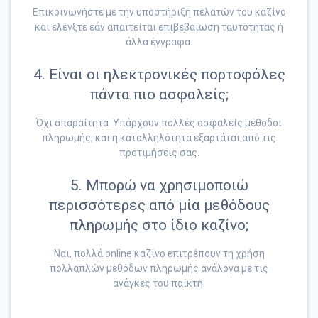
Επικοινωνήστε με την υποστήριξη πελατών του καζίνο
και ελέγξτε εάν απαιτείται επιβεβαίωση ταυτότητας ή
άλλα έγγραφα.
4. Είναι οι ηλεκτρονικές πορτοφόλες
πάντα πιο ασφαλείς;
Όχι απαραίτητα. Υπάρχουν πολλές ασφαλείς μέθοδοι
πληρωμής, και η καταλληλότητα εξαρτάται από τις
προτιμήσεις σας.
5. Μπορώ να χρησιμοποιώ
περισσότερες από μία μεθόδους
πληρωμής στο ίδιο καζίνο;
Ναι, πολλά online καζίνο επιτρέπουν τη χρήση
πολλαπλών μεθόδων πληρωμής ανάλογα με τις
ανάγκες του παίκτη.