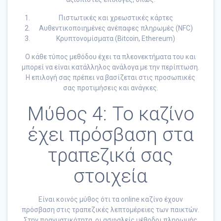
Πιστωτικές και χρεωστικές κάρτες
Αυθεντικοποιημένες ανέπαφες πληρωμές (NFC)
Κρυπτονομίσματα (Bitcoin, Ethereum)
Ο κάθε τύπος μεθόδου έχει τα πλεονεκτήματα του και
μπορεί να είναι κατάλληλος ανάλογα με την περίπτωση.
Η επιλογή σας πρέπει να βασίζεται στις προσωπικές
σας προτιμήσεις και ανάγκες.
Μύθος 4: Το καζίνο
έχει πρόσβαση στα
τραπεζικά σας
στοιχεία
Είναι κοινός μύθος ότι τα online καζίνο έχουν
πρόσβαση στις τραπεζικές λεπτομέρειες των παικτών.
Στην πραγματικότητα, οι ασφαλείς μέθοδοι πληρωμής