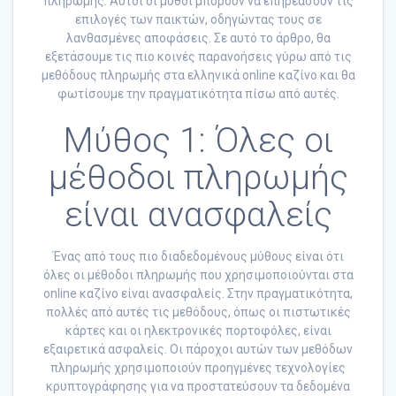
πληρωμής. Αυτοί οι μύθοι μπορούν να επηρεάσουν τις
επιλογές των παικτών, οδηγώντας τους σε
λανθασμένες αποφάσεις. Σε αυτό το άρθρο, θα
εξετάσουμε τις πιο κοινές παρανοήσεις γύρω από τις
μεθόδους πληρωμής στα ελληνικά online καζίνο και θα
φωτίσουμε την πραγματικότητα πίσω από αυτές.
Μύθος 1: Όλες οι
μέθοδοι πληρωμής
είναι ανασφαλείς
Ένας από τους πιο διαδεδομένους μύθους είναι ότι
όλες οι μέθοδοι πληρωμής που χρησιμοποιούνται στα
online καζίνο είναι ανασφαλείς. Στην πραγματικότητα,
πολλές από αυτές τις μεθόδους, όπως οι πιστωτικές
κάρτες και οι ηλεκτρονικές πορτοφόλες, είναι
εξαιρετικά ασφαλείς. Οι πάροχοι αυτών των μεθόδων
πληρωμής χρησιμοποιούν προηγμένες τεχνολογίες
κρυπτογράφησης για να προστατεύσουν τα δεδομένα