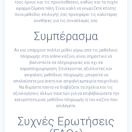
τους όρους και τις προϋποθέσεις, καθώς και τα τυχόν
εφαρμοζόμενα τέλη. Είναι καλό να γνωρίζετε επίσης
ποια μέθοδος επιλογής σας προσφέρει τις καλύτερες
συνθήκες για τις συναλλαγές σας.
Συμπέρασμα
Αν και υπάρχουν πολλοί μύθοι γύρω από τις μεθόδους
πληρωμής στα online καζίνο, είναι σημαντικό να
βασιστείτε σε πληροφορίες και όχι σε
παραπληροφόρηση. Επιλέγοντας αξιόπιστες και
ασφαλείς μεθόδους πληρωμής, μπορείτε να
απολαύσετε μια άνετη και ασφαλή εμπειρία παιχνιδιού.
Να θυμάστε πάντα να διαβάζετε τα σχόλια και τις
αξιολογήσεις άλλων παικτών για να επιβεβαιώσετε την
εγκυρότητα μιας μεθόδου πληρωμής ή του καζίνο που
επιλέγετε.
Συχνές Ερωτήσεις