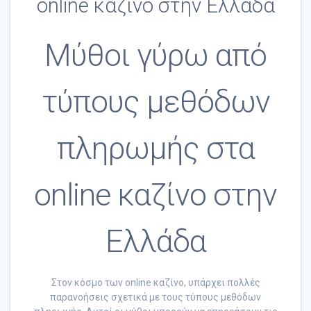
online καζίνο στην Ελλάδα
Μύθοι γύρω από
τύπους μεθόδων
πληρωμής στα
online καζίνο στην
Ελλάδα
Στον κόσμο των online καζίνο, υπάρχει πολλές
παρανοήσεις σχετικά με τους τύπους μεθόδων