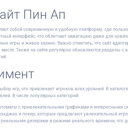
айт Пин Ап
яет собой современную и удобную платформу, где пользов
тный интерфейс, что облегчает навигацию даже для новичк
ные игры и живое казино. Важно отметить, что сайт адапт
 месте. Также на сайте регулярно обновляются разделы с 
ий.
тимент
ыбор игр, что привлекает игроков всех уровней. В катало
лей. В числе популярных категорий:
автоматы с привлекательными графиками и интересными 
блэкджек и покер, которые предлагают увлекательный игро
 реальными дилерами в режиме реального времени, что до