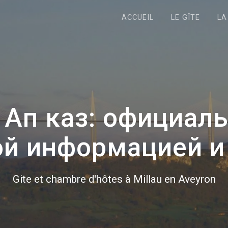
ACCUEIL
LE GÎTE
LA
 Ап каз: официаль
ой информацией и
Gite et chambre d'hôtes à Millau en Aveyron