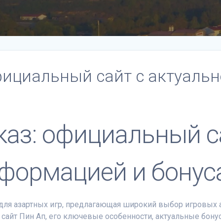
официальный сайт с актуаль
каз: официальный с
нформацией и бону
 для азартных игр, предлагающая широкий выбор игровых 
сайт Пин Ап, его ключевые особенности, актуальные бонус