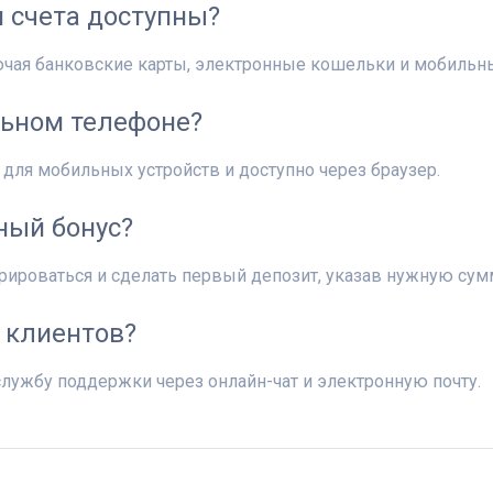
я счета доступны?
ючая банковские карты, электронные кошельки и мобильн
льном телефоне?
 для мобильных устройств и доступно через браузер.
ный бонус?
рироваться и сделать первый депозит, указав нужную сум
и клиентов?
службу поддержки через онлайн-чат и электронную почту.