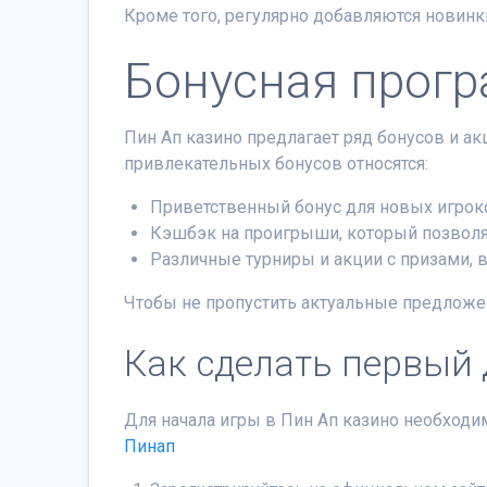
Кроме того, регулярно добавляются новинки
Бонусная прог
Пин Ап казино предлагает ряд бонусов и а
привлекательных бонусов относятся:
Приветственный бонус для новых игроко
Кэшбэк на проигрыши, который позволяе
Различные турниры и акции с призами
Чтобы не пропустить актуальные предложен
Как сделать первый 
Для начала игры в Пин Ап казино необходим
Пинап