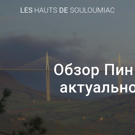
Skip
LES
HAUTS
DE
SOULOUMIAC
to
content
Обзор Пин
актуальн