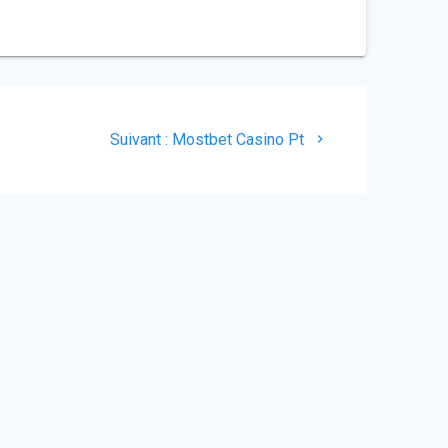
Article
Suivant :
Mostbet Casino Pt
suivant
:
© 2026 Les Hauts de
Souloumiac. Construit avec
WordPress et le
thème Materialis
sabelle