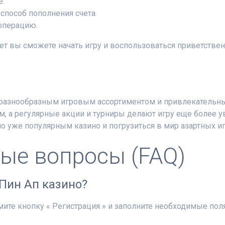
е.
способ пополнения счета.
операцию.
ет вы сможете начать игру и воспользоваться приветстве
с разнообразным игровым ассортиментом и привлекательн
м, а регулярные акции и турниры делают игру еще более у
о уже популярным казино и погрузиться в мир азартных иг
ые вопросы (FAQ)
 Пин Ап казино?
жмите кнопку « Регистрация » и заполните необходимые поля