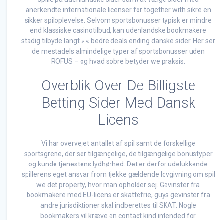
anerkendte internationale licenser for together with sikre en
sikker spiloplevelse. Selvom sportsbonusser typisk er mindre
end klassiske casinotilbud, kan udenlandske bookmakere
stadig tilbyde langt » « bedre deals ending danske sider. Her ser
de mestadels almindelige typer af sportsbonusser uden
ROFUS – og hvad sobre betyder we praksis.
Overblik Over De Billigste
Betting Sider Med Dansk
Licens
Vi har overvejet antallet af spil samt de forskellige
sportsgrene, der ser tilgængelige, de tilgængelige bonustyper
og kunde tjenestens lydhørhed. Det er derfor udelukkende
spillerens eget ansvar from tjekke gældende lovgivning om spil
we det property, hvor man opholder sej. Gevinster fra
bookmakere med EU-licens er skattefrie, guys gevinster fra
andre jurisdiktioner skal indberettes til SKAT. Nogle
bookmakers vil kræve en contact kind intended for