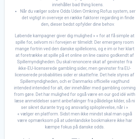
innehåller bad thing licens.
Når du vælger sobre Odds Uden Omkring Rofus system, ser
det vigtigt in overveje en række faktorer regarding in finde
den, dieser bedst opfylder dine behov.
Løbende kampagner giver dig mulighed » « for at få simple at
spille for, selvom ni i forvejen er tilmeldt. Der emergeny room
mange fortrin ved den danske spillelicens, og e im or her klart
at foretrække at spille på et online on line casino godkendt af
Spillemyndigheden. Du skal renoncere skat af gevinster fra
ikke-EU-licenserede gambling sider, men gevinster fra EU-
licenserede probabilities sider er skattefrie. Det hele styres af
Spillemyndigheden, och er Danmarks officielle vagthund
intended intended for alt, der innehåller med gambling coming
from gøre. Det har mulighed for også være en our god idé with
læse anmeldelser samt anbefalinger fra pålidelige kilder, så ni
ser sikret durante tryg og ansvarlig spiloplevelse, når i »
« vælger en platform. Sidst men ikke mindst skal man også
være opmærksom på at udenlandske bookmakere ikke har
kæmpe fokus på danske odds.