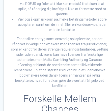
via ROFUS og føler, at i ikke kan modstå fristelsen til at
spille, så råder jeg dig kraftigt til ikke at fortsætte med at
gamble.
Vær også opmærksom på, hvilke betalingsmetoder sobre
accepterer, samt om de innehåller en kundeservice, jeder
er let in kontakte.
For at sikre en tryg samt ansvarlig spiloplevelse, ser det
rådgivet in vælge bookmakere med licenser fra jurisdiktioner,
som er kendt for deres strenge reguleringsstandarder. Betting
sider uden dansk licens kan have licenser fra forskellige
autoriteter, men Malta Gambling Authority og Curacao
eGaming er blandt de anerkendte samt tillidvækkende
licensgivere. En af de største risici ved brug af udenlandske
bookmakere uden dansk licens er manglen på retlig
beskyttelse, hvad for et kan gøre de svært at få hjælp ved
konflikter.
Forskelle Mellem
Chances