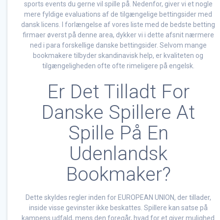
sports events du gerne vil spille på. Nedenfor, giver vi et nogle
mere fyldige evaluations af de tilgængelige bettingsider med
dansk licens. I forlængelse af vores liste med de bedste betting
firmaer øverst på denne area, dykker vi i dette afsnit nærmere
ned i para forskellige danske bettingsider. Selvom mange
bookmakere tilbyder skandinavisk help, er kvaliteten og
tilgængeligheden ofte ofte rimeligere på engelsk.
Er Det Tilladt For
Danske Spillere At
Spille På En
Udenlandsk
Bookmaker?
Dette skyldes regler inden for EUROPEAN UNION, der tillader,
inside visse gevinster ikke beskattes. Spillere kan satse på
kampens udfald, mens den foregår, hvad for et giver mulighed