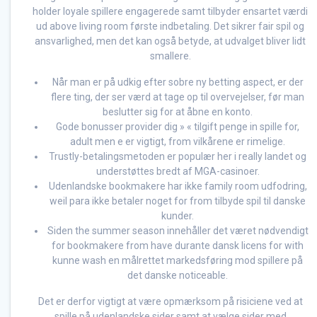
holder loyale spillere engagerede samt tilbyder ensartet værdi
ud above living room første indbetaling. Det sikrer fair spil og
ansvarlighed, men det kan også betyde, at udvalget bliver lidt
smallere.
Når man er på udkig efter sobre ny betting aspect, er der
flere ting, der ser værd at tage op til overvejelser, før man
beslutter sig for at åbne en konto.
Gode bonusser provider dig » « tilgift penge in spille for,
adult men e er vigtigt, from vilkårene er rimelige.
Trustly-betalingsmetoden er populær her i really landet og
understøttes bredt af MGA-casinoer.
Udenlandske bookmakere har ikke family room udfodring,
weil para ikke betaler noget for from tilbyde spil til danske
kunder.
Siden the summer season innehåller det været nødvendigt
for bookmakere from have durante dansk licens for with
kunne wash en målrettet markedsføring mod spillere på
det danske noticeable.
Det er derfor vigtigt at være opmærksom på risiciene ved at
spille på udenlandske sider samt at vælge sider med