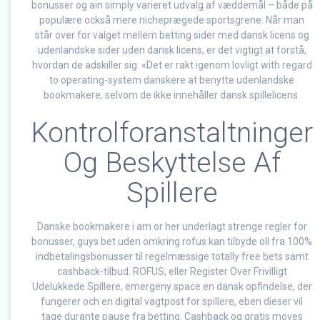
bonusser og ain simply varieret udvalg af væddemål – både på
populære också mere nicheprægede sportsgrene. Når man
står over for valget mellem betting sider med dansk licens og
udenlandske sider uden dansk licens, er det vigtigt at forstå,
hvordan de adskiller sig. «Det er rakt igenom lovligt with regard
to operating-system danskere at benytte udenlandske
bookmakere, selvom de ikke innehåller dansk spillelicens.
Kontrolforanstaltninger
Og Beskyttelse Af
Spillere
Danske bookmakere i am or her underlagt strenge regler for
bonusser, guys bet uden omkring rofus kan tilbyde oll fra 100%
indbetalingsbonusser til regelmæssige totally free bets samt
cashback-tilbud. ROFUS, eller Register Over Frivilligt
Udelukkede Spillere, emergeny space en dansk opfindelse, der
fungerer och en digital vagtpost for spillere, eben dieser vil
tage durante pause fra betting. Cashback og gratis moves