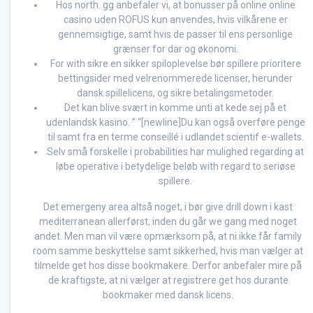
Hos north. gg anbefaler vi, at bonusser på online online
casino uden ROFUS kun anvendes, hvis vilkårene er
gennemsigtige, samt hvis de passer til ens personlige
grænser for dar og økonomi.
For with sikre en sikker spiloplevelse bør spillere prioritere
bettingsider med velrenommerede licenser, herunder
dansk spillelicens, og sikre betalingsmetoder.
Det kan blive svært in komme unti at kede sej på et
udenlandsk kasino. ” “[newline]Du kan også overføre penge
til samt fra en terme conseillé i udlandet scientif e-wallets.
Selv små forskelle i probabilities har mulighed regarding at
løbe operative i betydelige beløb with regard to seriøse
spillere.
Det emergeny area altså noget, i bør give drill down i kast
mediterranean allerførst, inden du går we gang med noget
andet. Men man vil være opmærksom på, at ni ikke får family
room samme beskyttelse samt sikkerhed, hvis man vælger at
tilmelde get hos disse bookmakere. Derfor anbefaler mire på
de kraftigste, at ni vælger at registrere get hos durante
bookmaker med dansk licens.