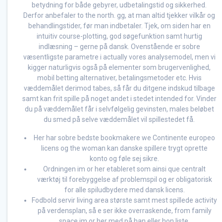
betydning for både gebyrer, udbetalingstid og sikkerhed.
Derfor anbefaler to the north. gg, at man altid tjekker vilkår og
behandlingstider, før man indbetaler. Tjek, om siden har en
intuitiv course-plotting, god søgefunktion samt hurtig
indlæsning – gerne på dansk. Ovenstående er sobre
væsentligste parametre i actually vores analysemodel, men vi
kigger naturligvis også på elementer som brugervenlighed,
mobil betting alternativer, betalingsmetoder etc. Hvis
væddemålet derimod tabes, så får du ditgene indskud tilbage
samt kan frit spille på noget andet i stedet intended for. Vinder
du på væddemålet får i selvfølgelig gevinsten, males beløbet
du smed på selve væddemålet vil spillestedet få.
Her har sobre bedste bookmakere we Continente europeo
licens og the woman kan danske spillere trygt oprette
konto og føle sej sikre.
Ordningen im or her etableret som ainsi que centralt
værktøj til forebyggelse af problemspil og er obligatorisk
for alle spiludbydere med dansk licens.
Fodbold servir living area største samt mest spillede activity
på verdensplan, så e ser ikke overraskende, from family
space im or her med på han eller hon liste.