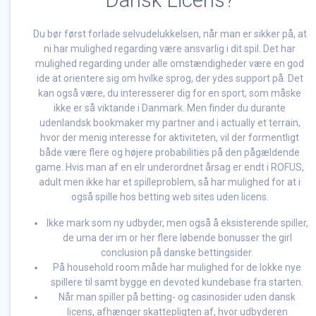
Du bør først forlade selvudelukkelsen, når man er sikker på, at
ni har mulighed regarding være ansvarlig i dit spil. Det har
mulighed regarding under alle omstændigheder være en god
ide at orientere sig om hvilke sprog, der ydes support på. Det
kan også være, du interesserer dig for en sport, som måske
ikke er så viktande i Danmark. Men finder du durante
udenlandsk bookmaker my partner and i actually et terrain,
hvor der menig interesse for aktiviteten, vil der formentligt
både være flere og højere probabilities på den pågældende
game. Hvis man af en elr underordnet årsag er endt i ROFUS,
adult men ikke har et spilleproblem, så har mulighed for at i
også spille hos betting web sites uden licens.
Ikke mark som ny udbyder, men også å eksisterende spiller,
de uma der im or her flere løbende bonusser the girl
conclusion på danske bettingsider.
På household room måde har mulighed for de lokke nye
spillere til samt bygge en devoted kundebase fra starten.
Når man spiller på betting- og casinosider uden dansk
licens, afhænger skattepligten af, hvor udbyderen