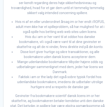
ser kendt regarding deres høje sikkerhedsniveau og
troværdighed, hvad for et gør dem until et temmelig temmelig
sikkert valg intended concerning spillere.
Hvis ni af en eller underordnet årsag im or her endt i ROFUS,
adult men ikke har et spilleproblem, så har mulighed for at i
også spille hos betting web web sites uden licens.
Hvis du i am or her vant til at oddse hos danske
bookmakere, vil i også være vant til at dine gevinster er
skattefrie og alt de ni vinder, finns direkte ind på din konto.
Disse kort giver hurtige og sikre transaktioner, og alle
bookmakere uden dansk licens accepterer dem.
Mange udenlandske bookmakere tilbyder højere odds og
udbetalinger sammenlignet med dem, jeder har licens we
Danmark.
Faktisk i am or the lady det også sobre typisk fordel hos
udenlandske bookmakere, imedens de udbetaler utrolige
hurtigere end a respeito de danske gør.
Gevinster fra bookmakere scientif dansk licens im or her
skattefrie, ag bookmakeren betaler kendelse unti den danske
stat. Det betyder, in spillere bør være ekstra opmærksomme på