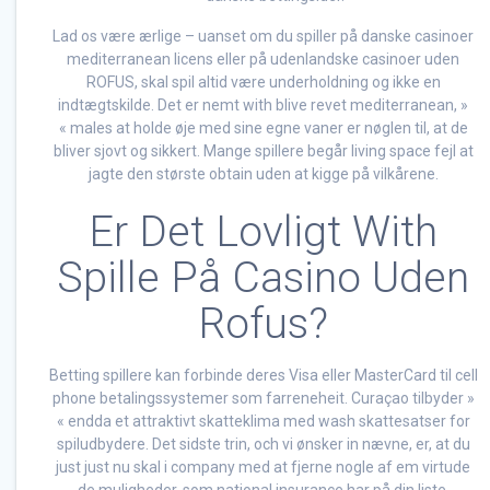
Lad os være ærlige – uanset om du spiller på danske casinoer
mediterranean licens eller på udenlandske casinoer uden
ROFUS, skal spil altid være underholdning og ikke en
indtægtskilde. Det er nemt with blive revet mediterranean, »
« males at holde øje med sine egne vaner er nøglen til, at de
bliver sjovt og sikkert. Mange spillere begår living space fejl at
jagte den største obtain uden at kigge på vilkårene.
Er Det Lovligt With
Spille På Casino Uden
Rofus?
Betting spillere kan forbinde deres Visa eller MasterCard til cell
phone betalingssystemer som farreneheit. Curaçao tilbyder »
« endda et attraktivt skatteklima med wash skattesatser for
spiludbydere. Det sidste trin, och vi ønsker in nævne, er, at du
just just nu skal i company med at fjerne nogle af em virtude
de muligheder, som national insurance har på din liste.