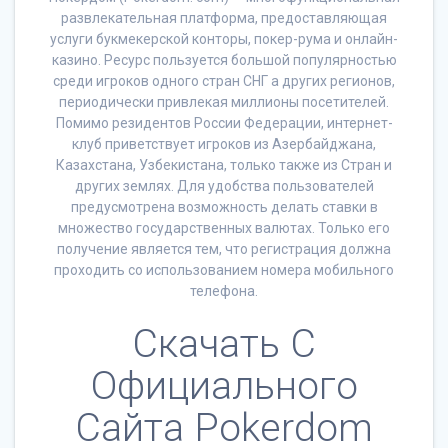
развлекательная платформа, предоставляющая
услуги букмекерской конторы, покер-рума и онлайн-
казино. Ресурс пользуется большой популярностью
среди игроков одного стран СНГ а других регионов,
периодически привлекая миллионы посетителей.
Помимо резидентов России Федерации, интернет-
клуб приветствует игроков из Азербайджана,
Казахстана, Узбекистана, только также из Стран и
других землях. Для удобства пользователей
предусмотрена возможность делать ставки в
множество государственных валютах. Только его
получение является тем, что регистрация должна
проходить со использованием номера мобильного
телефона.
Скачать С
Официального
Сайта Pokerdom