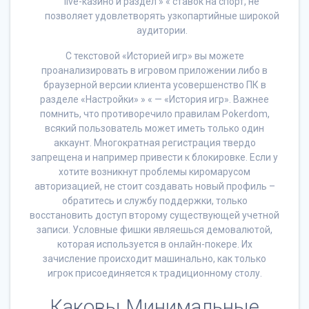
live-казино и раздел » « ставок на спорт, не
позволяет удовлетворять узкопартийные широкой
аудитории.
С текстовой «Историей игр» вы можете
проанализировать в игровом приложении либо в
браузерной версии клиента усовершенство ПК в
разделе «Настройки» » « — «История игр». Важнее
помнить, что противоречило правилам Pokerdom,
всякий пользователь может иметь только один
аккаунт. Многократная регистрация твердо
запрещена и например привести к блокировке. Если у
хотите возникнут проблемы киромарусом
авторизацией, не стоит создавать новый профиль –
обратитесь и службу поддержки, только
восстановить доступ второму существующей учетной
записи. Условные фишки являешься демовалютой,
которая используется в онлайн-покере. Их
зачисление происходит машинально, как только
игрок присоединяется к традиционному столу.
Каковы Минимальные