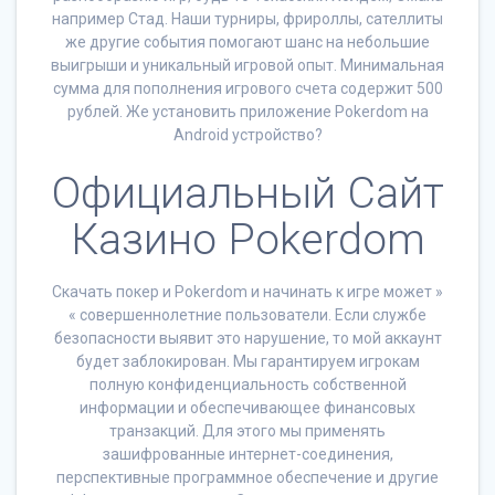
например Стад. Наши турниры, фрироллы, сателлиты
же другие события помогают шанс на небольшие
выигрыши и уникальный игровой опыт. Минимальная
сумма для пополнения игрового счета содержит 500
рублей. Же установить приложение Pokerdom на
Android устройство?
Официальный Сайт
Казино Pokerdom
Скачать покер и Pokerdom и начинать к игре может »
« совершеннолетние пользователи. Если службе
безопасности выявит это нарушение, то мой аккаунт
будет заблокирован. Мы гарантируем игрокам
полную конфиденциальность собственной
информации и обеспечивающее финансовых
транзакций. Для этого мы применять
зашифрованные интернет-соединения,
перспективные программное обеспечение и другие