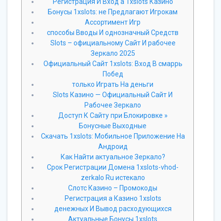
Регистрация И Вход а 1xslots Казино
Бонусы 1xslots: не Предлагают Игрокам
Ассортимент Игр
способы Вводы И однозначный Средств
Slots – официальному Сайт И рабочее
Зеркало 2025
Официальный Сайт 1xslots: Вход В смаррь
Побед
только Играть На деньги
Slots Казино — Официальный Сайт И
Рабочее Зеркало
Доступ К Сайту при Блокировке »
Бонусные Выходные
Скачать 1xslots: Мобильное Приложение На
Андроид
Как Найти актуальное Зеркало?
Срок Регистрации Домена 1xslots-vhod-
zerkalo Ru истекало
Слотс Казино – Промокоды
Регистрация а Казино 1xslots
денежных И Вывод расходующихся
Актуальные Бонусы 1xslots