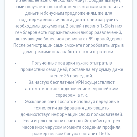
и занявшее всего несколько минут. Создав аккаунт,
сами получаете полный доступ к ставкам и реальные
деньги и бонусным предложениям, же для
подтверждения личности достаточно загрузить
необходимы документы. В онлайн казино 1xSlots них
гемблеров есть поразительный выбор развлечений,
включающую более чем релизов от 89 провайдеров.
После регистрации сами сможете попробовать игры в
демо-режиме и разработать свои стратегии.
Полученные подарки нужно отыграть в
прошествии семи дней, поставила эту сумму даже
менее 35 последний.
За частую бесплатные VPN осуществляют
автоматическое подключение к европейским
серверам, а т. к.
Эксклавов сайт 1xслотс используя передовые
технологии шифрования для защиты
донкихотствуя информации своих пользователей.
Если игрок пополнит счет на эйстрибиггда трех
часов киромарусом момента создания профиля,
размер велкам бонуса составит 150 %.