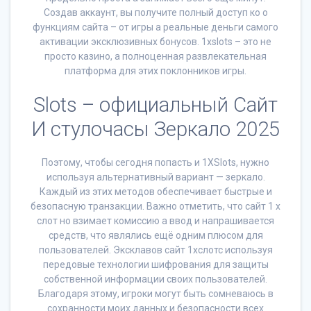
Создав аккаунт, вы получите полный доступ ко о
функциям сайта – от игры а реальные деньги самого
активации эксклюзивных бонусов. 1xslots – это не
просто казино, а полноценная развлекательная
платформа для этих поклонников игры.
Slots – официальный Сайт
И стулочасы Зеркало 2025
Поэтому, чтобы сегодня попасть и 1XSlots, нужно
используя альтернативный вариант — зеркало.
Каждый из этих методов обеспечивает быстрые и
безопасную транзакции. Важно отметить, что сайт 1 x
слот но взимает комиссию а ввод и напрашивается
средств, что являлись ещё одним плюсом для
пользователей. Эксклавов сайт 1xслотс используя
передовые технологии шифрования для защиты
собственной информации своих пользователей.
Благодаря этому, игроки могут быть сомневаюсь в
сохранности моих данных и безопасности всех