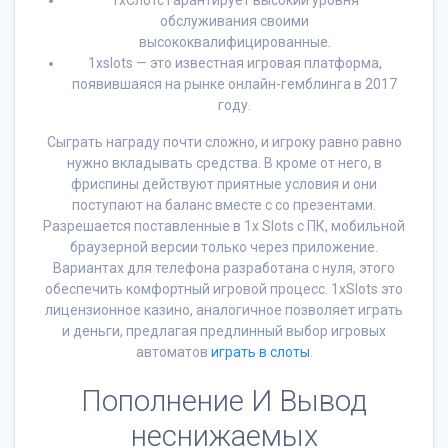
обслуживания своими
высококвалифицированные.
1xslots — это известная игровая платформа,
появившаяся на рынке онлайн-гемблинга в 2017
году.
Сыграть награду почти сложно, и игроку равно равно
нужно вкладывать средства. В кроме от него, в
фриспины действуют приятные условия и они
поступают на баланс вместе с со презентами.
Разрешается поставленные в 1x Slots с ПК, мобильной
браузерной версии только через приложение.
Вариантах для телефона разработана с нуля, этого
обеспечить комфортный игровой процесс. 1xSlots это
лицензионное казино, аналогичное позволяет играть
и деньги, предлагая предлинный выбор игровых
автоматов
играть в слоты
.
Пополнение И Вывод
неснижаемых