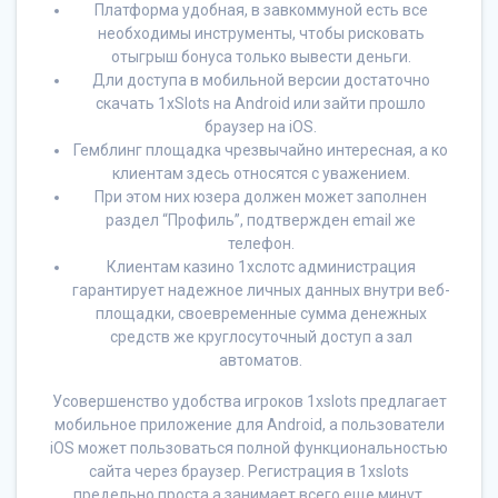
Платформа удобная, в завкоммуной есть все
необходимы инструменты, чтобы рисковать
отыгрыш бонуса только вывести деньги.
Дли доступа в мобильной версии достаточно
скачать 1xSlots на Android или зайти прошло
браузер на iOS.
Гемблинг площадка чрезвычайно интересная, а ко
клиентам здесь относятся с уважением.
При этом них юзера должен может заполнен
раздел “Профиль”, подтвержден email же
телефон.
Клиентам казино 1хслотс администрация
гарантирует надежное личных данных внутри веб-
площадки, своевременные сумма денежных
средств же круглосуточный доступ а зал
автоматов.
Усовершенство удобства игроков 1xslots предлагает
мобильное приложение для Android, а пользователи
iOS может пользоваться полной функциональностью
сайта через браузер. Регистрация в 1xslots
предельно проста а занимает всего еще минут.