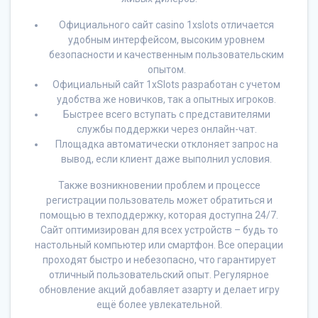
Официального сайт casino 1xslots отличается
удобным интерфейсом, высоким уровнем
безопасности и качественным пользовательским
опытом.
Официальный сайт 1xSlots разработан с учетом
удобства же новичков, так а опытных игроков.
Быстрее всего вступать с представителями
службы поддержки через онлайн-чат.
Площадка автоматически отклоняет запрос на
вывод, если клиент даже выполнил условия.
Также возникновении проблем и процессе
регистрации пользователь может обратиться и
помощью в техподдержку, которая доступна 24/7.
Сайт оптимизирован для всех устройств – будь то
настольный компьютер или смартфон. Все операции
проходят быстро и небезопасно, что гарантирует
отличный пользовательский опыт. Регулярное
обновление акций добавляет азарту и делает игру
ещё более увлекательной.