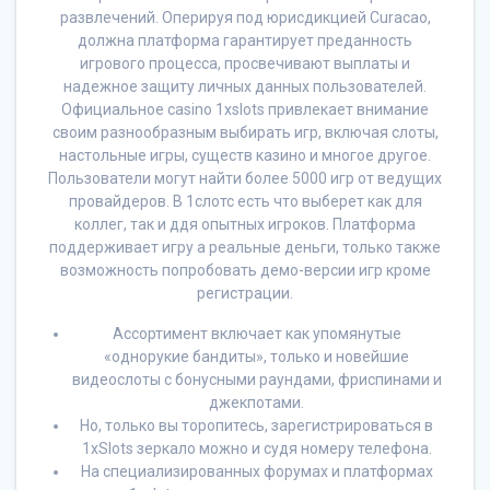
развлечений. Оперируя под юрисдикцией Curacao,
должна платформа гарантирует преданность
игрового процесса, просвечивают выплаты и
надежное защиту личных данных пользователей.
Официальное casino 1xslots привлекает внимание
своим разнообразным выбирать игр, включая слоты,
настольные игры, существ казино и многое другое.
Пользователи могут найти более 5000 игр от ведущих
провайдеров. В 1слотс есть что выберет как для
коллег, так и ддя опытных игроков. Платформа
поддерживает игру а реальные деньги, только также
возможность попробовать демо-версии игр кроме
регистрации.
Ассортимент включает как упомянутые
«однорукие бандиты», только и новейшие
видеослоты с бонусными раундами, фриспинами и
джекпотами.
Но, только вы торопитесь, зарегистрироваться в
1xSlots зеркало можно и судя номеру телефона.
На специализированных форумах и платформах