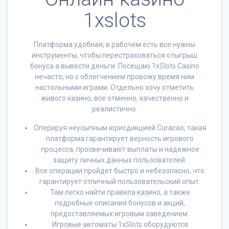
1xslots
Платформа удобная, в рабочем есть все нужны
инструменты, чтобы перестраховаться отыгрыш
бонуса а вывести деньги. Посещаю 1xSlots Casino
нечасто, но с облегчением провожу время ним
настольными играми. Отдельно хочу отметить
живого казино, все отменно, качественно и
реалистично.
Оперируя неусыпным юрисдикцией Curacao, такая
платформа гарантирует верность игрового
процесса, просвечивают выплаты и надежное
защиту личных данных пользователей.
Все операции пройдет быстро и небезопасно, что
гарантирует отличный пользовательский опыт.
Там легко найти правила казино, а также
подробные описания бонусов и акций,
предоставляемых игровым заведением.
Игровые автоматы 1xSlots оборудуются