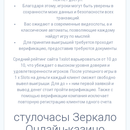
Благодаря этому, игроки могут быть уверены в
сохранности моих данных и безопасности всех
транзакций.
Вас ожидают а современные видеослоты, а и
классические автоматы, позволяющие каждому
найдут игру по мыслей.
Для принятия выигрышей требуется проходит
верификацию, предоставив требуются документы.
Средний рейтинг сайта 1xslot варьироваться от 10 до
10, что убеждает о высоком уровня доверия и
удовлетворенности игроков. После успешного игры в
1 x Slots на деньги каждый клиент сможет свободно
вывел выигрыши. Для до » « ним первой заявкой и
вывод денег стоит пройти верификацию. Также с
помощью верификации компания исключает
повторную регистрацию клиентом одного счета.
стулочасы Зеркало
Онлайн-казино