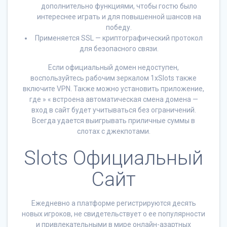
дополнительно функциями, чтобы гостю было
интереснее играть и для повышенной шансов на
победу.
Применяется SSL — криптографический протокол
для безопасного связи.
Если официальный домен недоступен,
воспользуйтесь рабочим зеркалом 1xSlots также
включите VPN. Также можно установить приложение,
где » « встроена автоматическая смена домена —
вход в сайт будет учитываться без ограничений.
Всегда удается выигрывать приличные суммы в
слотах с джекпотами.
Slots Официальный
Сайт
Ежедневно а платформе регистрируются десять
новых игроков, не свидетельствует о ее популярности
и привлекательными в мире онлайн-азартных