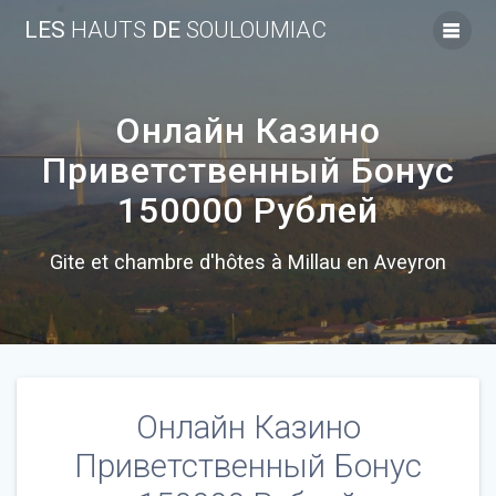
Skip
LES
HAUTS
DE
SOULOUMIAC
to
content
Онлайн Казино
Приветственный Бонус
150000 Рублей
Gite et chambre d'hôtes à Millau en Aveyron
Онлайн Казино
Приветственный Бонус