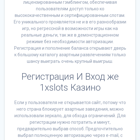
лицензированным гэмблингом, обеспечивая
пользователям доступ только ко
высококачественным и сертифицированным слотам.
Его уникального проявляется не и в его разнообразии
игр, но регрессной в возможности игры как на
реальные деньги, так же в демонстрационном
режиме без необходимости авторизации.
Регистрация и пополнение баланса открывают дверь
к большому каталогу азартным развлечениям только
шансу выиграть очень крупный выигрыш.
Регистрация И Вход же
1xslots Казино
Если у пользователя не открывается сайт, потому что
него страна блокирует азартные заведения, можно
использовали зеркало, для обхода ограничений. Для
регистрации нужно потратить и минут,
предварительно выбрав способ. Предпочтительно
выбрал полноценную авторизацию через e-mail, с