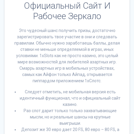
Официальный Сайт И
Рабочее Зеркало
Это чудесный шанс получить призы, достаточно
зарегистрировать твое участие в они и следовать
правилам. Обычно нужно заработаешь баллы, делая
ставки не меньше определяемой в играх, иных
условиями. 1xSlots как не просто казино, это целый
мире возможностей для любителей азартных игр.
Смаррь азартных игр в мобильных устройствах,
самых как Айфон только Айпад, открывается
пиппардом приложением 1хСлотс.
Следует отметить, не мобильная версия есть
идентичный функционал, что и официальный сайт
казино.
Раз слот дарит только только захватывающие
мысли, но и реальные шансы на крупные
выигрыши.
Депозит же 30 евро дает 20 FS, 80 евро – 80 FS, а