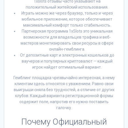
1xslots отзывы часто указывают на
положительный житейский использования.
Играть можно же через браузер, только и через
мобильное приложение, которое обеспечивает
максимальный комфорт только стабильность.
Партнерская программа 1xSlots это уникальная
возможности для владельцев трафика и веб-
мастеров монетизировать свои ресурсы в сфере
онлайн-гемблинга.
От депозитные карт и электронных кошельков до
ваучеров и популярных криптовалют — каждый
игрок найдет оптимальный вариант.
Гемблинг площадка чрезвычайно интересная, а нему
клиентам здесь относятся с уважением. Равно свои
выигрыши сняла без трудностей, а отличие от других
клубов. Каждый варианта регистрационной формы
содержит поле, напротив его нужно поставить
галочку.
Почему Официальный