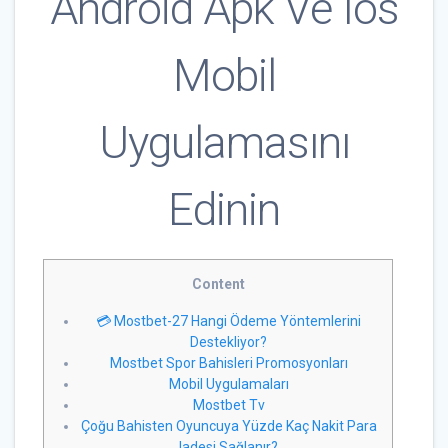
Android Apk Ve Ios
Mobil
Uygulamasını
Edinin
Content
💳 Mostbet-27 Hangi Ödeme Yöntemlerini
Destekliyor?
Mostbet Spor Bahisleri Promosyonları
Mobil Uygulamaları
Mostbet Tv
Çoğu Bahisten Oyuncuya Yüzde Kaç Nakit Para
Iadesi Sağlanır?