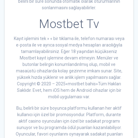
belirli bir süre sonunda otomatik olarak oturumlarının
sonlanmasını sağlayabilirler.
Mostbet Tv
Kayıt işlemini tek » « bir tıklama ile, telefon numarası veya
e-posta ile ve ayrıca sosyal medya hesapları aracılığıyla
tamamlayabilirsiniz. Eğer 18 yaşından küçükseniz
Mostbet kayıt işlemine devam etmeyin. Menüler ve
butonlar belirgin konumlandırılmış olup, mobil ve
masaüstü cihazlarda kolay gezinme imkanı sunar. Site,
yüksek hızda yüklenir ve anlık işlem yapılmasını sağlar.
Copyright © 2020 – 2025«mostbet bahis»Tüm Hakları
Saklıdır. Evet, hem iOS hem de Android cihazlar için bir
mobil uygulaması var.
Bu, belirli bir süre boyunca platformu kullanan her aktif
kullanıcı için özel bir promosyondur. Platform, durante
aktif casino oyuncuları için özel bir sadakat programı
sunuyor ve bu programda ödül puanları kazanılabiliyor.
Oyuncular, favori oyunlarını oynayarak sadakat puanları