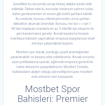
Genellikle bu durumda cevap birkaç dakika içinde elde
edilebilir. Dikkat edin ki, bonuslar minimum yatırım tutarı,
bahis gereksinimleri ve süresi gibi belirli şartlara tabidir.
Bu nedenle, bonusu etkinleştirmeden önce şartları
dikkatlice okumak önemlidir. Bonusu, her biri » « için 1.
40’dan başlayan oranlarla en az 3 etkinlik için ekspres ile
geri kazanmanız gerekir. Ancak kazanma hırsıyla
mantıksız bahisler yapmaktan empieza kayıplarınızı telafi
etmeye çalışmaktan kaçının.
Mostbet üye olarak, sunduğu çeşitli avantajlardan
yararlanabilir ve kazanç elde edebilirsiniz. Ancak sorumlu
oyun politikalarına uyarak, eğlenceli empieza güvenli bir
bahis deneyimi yaşayabilirsiniz. Mostbet Zerkalo,
kullanıcıların alışkın olduğu işlevselliği koruyan mostbet
web sitesinin tam kopyasıdır.
Mostbet Spor
Bahisleri: Premier