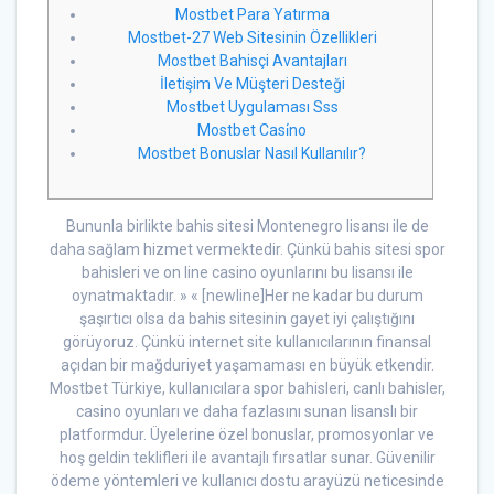
Mostbet Para Yatırma
Mostbet-27 Web Sitesinin Özellikleri
Mostbet Bahisçi Avantajları
İletişim Ve Müşteri Desteği
Mostbet Uygulaması Sss
Mostbet Casi̇no
Mostbet Bonuslar Nasıl Kullanılır?
Bununla birlikte bahis sitesi Montenegro lisansı ile de
daha sağlam hizmet vermektedir. Çünkü bahis sitesi spor
bahisleri ve on line casino oyunlarını bu lisansı ile
oynatmaktadır. » « [newline]Her ne kadar bu durum
şaşırtıcı olsa da bahis sitesinin gayet iyi çalıştığını
görüyoruz. Çünkü internet site kullanıcılarının finansal
açıdan bir mağduriyet yaşamaması en büyük etkendir.
Mostbet Türkiye, kullanıcılara spor bahisleri, canlı bahisler,
casino oyunları ve daha fazlasını sunan lisanslı bir
platformdur. Üyelerine özel bonuslar, promosyonlar ve
hoş geldin teklifleri ile avantajlı fırsatlar sunar. Güvenilir
ödeme yöntemleri ve kullanıcı dostu arayüzü neticesinde