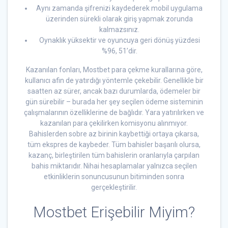
Aynı zamanda şifrenizi kaydederek mobil uygulama
üzerinden sürekli olarak giriş yapmak zorunda
kalmazsınız.
Oynaklık yüksektir ve oyuncuya geri dönüş yüzdesi
%96, 51’dir.
Kazanılan fonları, Mostbet para çekme kurallarına göre,
kullanıcı afin de yatırdığı yöntemle çekebilir. Genellikle bir
saatten az sürer, ancak bazı durumlarda, ödemeler bir
gün sürebilir – burada her şey seçilen ödeme sisteminin
çalışmalarının özelliklerine de bağlıdır. Yara yatırılırken ve
kazanılan para çekilirken komisyonu alınmıyor.
Bahislerden sobre az birinin kaybettiği ortaya çıkarsa,
tüm ekspres de kaybeder. Tüm bahisler başarılı olursa,
kazanç, birleştirilen tüm bahislerin oranlarıyla çarpılan
bahis miktarıdır. Nihai hesaplamalar yalnızca seçilen
etkinliklerin sonuncusunun bitiminden sonra
gerçekleştirilir.
Mostbet Erişebilir Miyim?