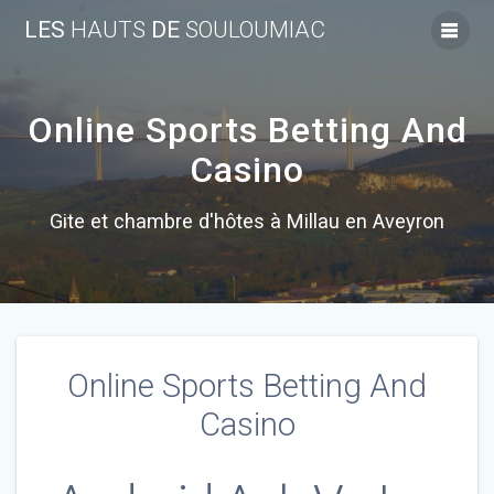
Skip
LES
HAUTS
DE
SOULOUMIAC
to
content
Online Sports Betting And
Casino
Gite et chambre d'hôtes à Millau en Aveyron
Online Sports Betting And
Casino