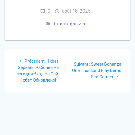
0
août 18, 2025
Uncategorized
Navigation
Article
Précédent :
1xbet
de
Article
Suivant :
Sweet Bonanza
précédent
Зеркало Рабочее На
suivant
One Thousand Play Demo
:
сегодня Вход На Сайт
l’article
:
Slot Games
1хбет Обновлено!