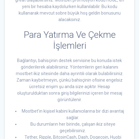
yeni bir hesaba kaydolurken kullanılabilir. Bu kodu
kullanarak mevcut sobre büyük hoş geldin bonusunu
alacaksınız.
Para Yatırma Ve Çekme
İşlemleri
Bağlantıyı, bahisçinin destek servisine bu konuda istek
gönderilerek alabilirsiniz. Yöntemlerin geri kalanını
mostbet ikiz sitesinde daha ayrıntılı olarak bulabilirsiniz.
Zaman kaybetmeyin, çünkü bahisçinin ofisine engelsiz
ücretsiz erişim şu anda size açıktır. Hesap
oluşturulduktan sonra giriş bilgilerinizi içeren bir mesaj
görüntülenir.
Mostbet’in kişisel kabini kullanıcılarına bir dizi avantaj
sağlar.
Bu durumların her birinde, çalışan ikiz siteye
geçebilirsiniz.
Tether, Ripple, BitcoinCash, Dash, Dogecoin, Huobi