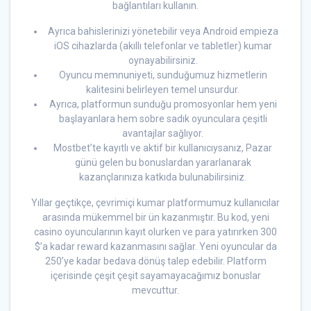
bağlantıları kullanın.
Ayrıca bahislerinizi yönetebilir veya Android empieza
iOS cihazlarda (akıllı telefonlar ve tabletler) kumar
oynayabilirsiniz.
Oyuncu memnuniyeti, sunduğumuz hizmetlerin
kalitesini belirleyen temel unsurdur.
Ayrıca, platformun sunduğu promosyonlar hem yeni
başlayanlara hem sobre sadık oyunculara çeşitli
avantajlar sağlıyor.
Mostbet’te kayıtlı ve aktif bir kullanıcıysanız, Pazar
günü gelen bu bonuslardan yararlanarak
kazançlarınıza katkıda bulunabilirsiniz.
Yıllar geçtikçe, çevrimiçi kumar platformumuz kullanıcılar
arasında mükemmel bir ün kazanmıştır. Bu kod, yeni
casino oyuncularının kayıt olurken ve para yatırırken 300
$’a kadar reward kazanmasını sağlar. Yeni oyuncular da
250’ye kadar bedava dönüş talep edebilir. Platform
içerisinde çeşit çeşit sayamayacağımız bonuslar
mevcuttur.