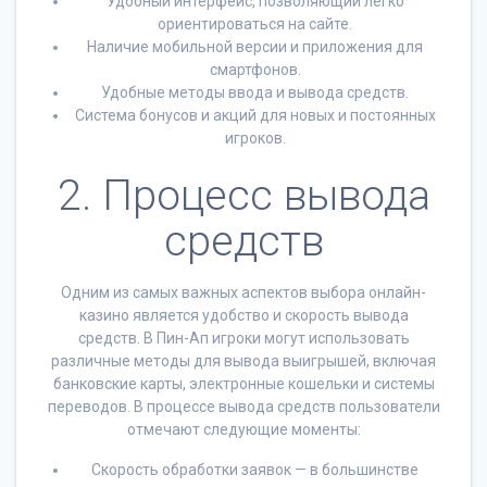
Удобный интерфейс, позволяющий легко
ориентироваться на сайте.
Наличие мобильной версии и приложения для
смартфонов.
Удобные методы ввода и вывода средств.
Система бонусов и акций для новых и постоянных
игроков.
2. Процесс вывода
средств
Одним из самых важных аспектов выбора онлайн-
казино является удобство и скорость вывода
средств. В Пин-Ап игроки могут использовать
различные методы для вывода выигрышей, включая
банковские карты, электронные кошельки и системы
переводов. В процессе вывода средств пользователи
отмечают следующие моменты:
Скорость обработки заявок — в большинстве