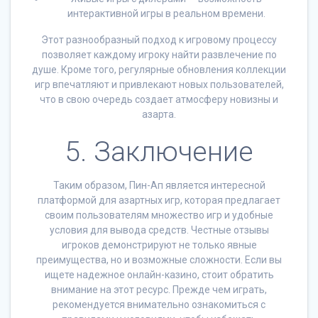
интерактивной игры в реальном времени.
Этот разнообразный подход к игровому процессу
позволяет каждому игроку найти развлечение по
душе. Кроме того, регулярные обновления коллекции
игр впечатляют и привлекают новых пользователей,
что в свою очередь создает атмосферу новизны и
азарта.
5. Заключение
Таким образом, Пин-Ап является интересной
платформой для азартных игр, которая предлагает
своим пользователям множество игр и удобные
условия для вывода средств. Честные отзывы
игроков демонстрируют не только явные
преимущества, но и возможные сложности. Если вы
ищете надежное онлайн-казино, стоит обратить
внимание на этот ресурс. Прежде чем играть,
рекомендуется внимательно ознакомиться с