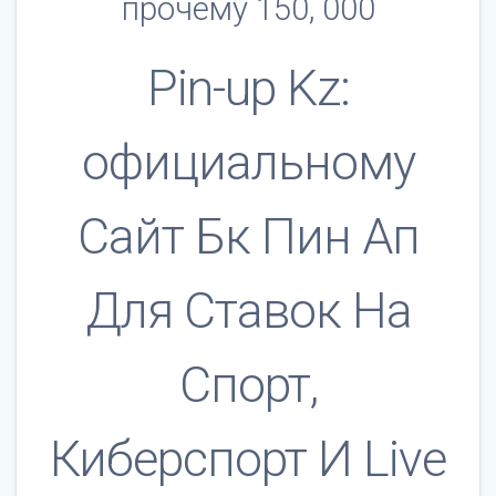
прочему 150, 000
Pin-up Kz:
официальному
Сайт Бк Пин Ап
Для Ставок На
Спорт,
Киберспорт И Live