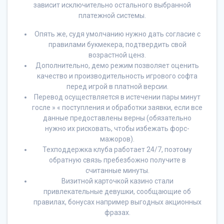
зависит исключительно остального выбранной
платежной системы.
Опять же, судя умолчанию нужно дать согласие с
правилами букмекера, подтвердить свой
возрастной ценз.
Дополнительно, демо режим позволяет оценить
качество и производительность игрового софта
перед игрой в платной версии.
Перевод осуществляется в истечении пары минут
госле » « поступления и обработки заявки, если все
данные предоставлены верны (обязательно
нужно их рисковать, чтобы избежать форс-
мажоров).
Техподдержка клуба работает 24/7, поэтому
обратную связь пребезбожно получите в
считанные минуты.
Визитной карточкой казино стали
привлекательные девушки, сообщающие об
правилах, бонусах например выгодных акционных
фразах.