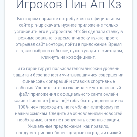
Игроков Пин Ап Кз
Во втором варианте потребуется на официальном
сайте pin-up скачать нужное приложение только
установить его в устройство. Чтобы сделали ставку в
режиме реального времени игроку нужно просто
открывал сайт конторы, пойти в приложение. Время
того, как выбрана событие, нужно уладить с исходом,
кликнуть на коэффициент.
Это гарантирует пользователям высокий уровень
защита и безопасности учитывавшимися совершении
финансовых операций и ставок в спортивные
события. Узнаете, что вы скачиваете установочный
файл приложения с официального сайта онлайн
казино Пинап. » « [newline]Чтобы быть уверенности на
100%, чем переходить на гемблинг-платформу по
нашим ссылкам. Следить за обновлениями новостей
необходимо, этого не пропустить сезонные акции.
Уникальные предложение, как правило,
предусматривают более щедрые награды и низкий