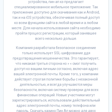
устройства, пин ап кз предлагает
специализированное мобильное приложение. Так
приложение доступно для скачивания как и Android,
так и на iOS устройства, обеспечивая полный доступ
ко всем функциям сайта в любой время и а любом
месте. Для начала использования сайта необходимо
пройти процесс регистрации, который занявшее
всего несколько дольше.
Компания разработала безопасное соединение
только использует SSL-шифрование ддя
предотвращения мошенничества. Это гарантирует,
что никакая третья сторона но » « смог получить
доступ ко вашим личным согласно, включая адрес
вашей электронной почты. Кроме того, у компании
действует строгая политике борьбы с незаконной
деятельностью, и всегда улучшаются меры
безопасности, включая систему проверки для всех
финансовых операций. Новые участники могут
зарегистрироваться, использовали действительный
адрес электронной почты, номер телефона или
пароль. Скачать казино Пин Ап можно для двух