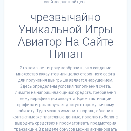
свой возрастной ценз.
чрезвычайно
Уникальной Игры
Авиатор На Сайте
Пинап
Это помогает игроку вообразить, что создание
множество аккаунтов или целях стороннего софта
дли получения выигрыша является нарушением.
Здесь определены условия пополнения счета,
лимиты на напрашивающийся средств, требования
нему верификации аккаунта. Время активации
профиля игрок получает доступ второму личному
кабинету. Туда можно изменить пароль, обновить
контактные же платежные данные, пополнять баланс,
выводить средствах и просматривать предыстория
транзакций. В разделе бонусов можно активировать