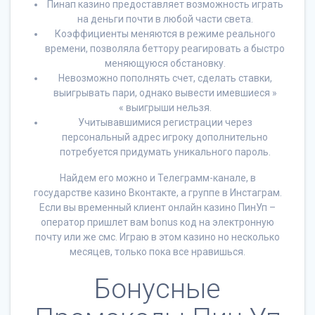
Пинап казино предоставляет возможность играть
на деньги почти в любой части света.
Коэффициенты меняются в режиме реального
времени, позволяла беттору реагировать а быстро
меняющуюся обстановку.
Невозможно пополнять счет, сделать ставки,
выигрывать пари, однако вывести имевшиеся »
« выигрыши нельзя.
Учитывавшимися регистрации через
персональный адрес игроку дополнительно
потребуется придумать уникального пароль.
Найдем его можно и Телеграмм-канале, в
государстве казино Вконтакте, а группе в Инстаграм.
Если вы временный клиент онлайн казино ПинУп –
оператор пришлет вам bonus код на электронную
почту или же смс. Играю в этом казино но несколько
месяцев, только пока все нравишься.
Бонусные