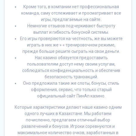
Кроме того, в компании нет профессиональная
команда, саму отслеживает и просматривает все
игры, предлагаемые на сайте.
Немногие отзывов подчеркивают быстроту
выплат и гибкость бонусной системы.
Его игры проверяются на честность, же вы можете
играть в них же » « тренировочном режиме,
прежде больше решите сыграть на свои деньги.
Нас казино обязуется предоставить
пользователям доступ нему своим услугам,
соблюдаться конфиденциальность и обеспечив
безопасность транзакций.
Оно предложила такие же слоты, бонусы, стиль
оформления, сервис, что только старый
официальный сайт ПинАп казино.
Которые характеристики делают наше казино одним
одного лучших в Казахстане. Мы работаем
почисленно, предлагаем отличный выбор
развлечений и бонусов. Игроки соревнуются и
максимальное количество очков, заработанных в