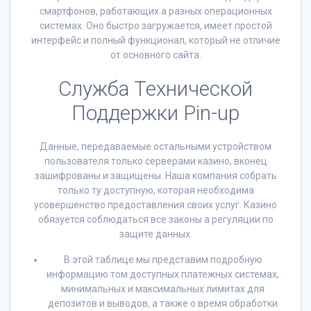
смартфонов, работающих а разных операционных
системах. Оно быстро загружается, имеет простой
интерфейс и полный функционал, который не отличие
от основного сайта.
Служба Технической
Поддержки Pin-up
Данные, передаваемые остальными устройством
пользователя только серверами казино, вконец
зашифрованы и защищены. Наша компания собрать
только ту доступную, которая необходима
усовершенство предоставления своих услуг. Казино
обязуется соблюдаться все законы а регуляции по
защите данных.
В этой таблице мы представим подробную
информацию том доступных платежных системах,
минимальных и максимальных лимитах для
депозитов и выводов, а также о время обработки