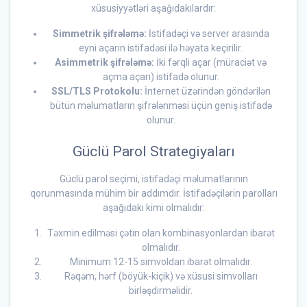
xüsusiyyətləri aşağıdakılardır:
Simmetrik şifrələmə:
İstifadəçi və server arasında
eyni açarın istifadəsi ilə həyata keçirilir.
Asimmetrik şifrələmə:
İki fərqli açar (müraciət və
açma açarı) istifadə olunur.
SSL/TLS Protokolu:
İnternet üzərindən göndərilən
bütün məlumatların şifrələnməsi üçün geniş istifadə
olunur.
Güclü Parol Strategiyaları
Güclü parol seçimi, istifadəçi məlumatlarının
qorunmasında mühim bir addımdır. İstifadəçilərin parolları
aşağıdakı kimi olmalıdır:
Təxmin edilməsi çətin olan kombinasyonlardan ibarət
olmalıdır.
Minimum 12-15 simvoldan ibarət olmalıdır.
Rəqəm, hərf (böyük-kiçik) və xüsusi simvolları
birləşdirməlidir.