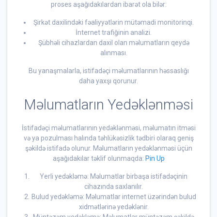
proses aşağıdakılardan ibarət ola bilər:
Şirkət daxilindəki fəaliyyətlərin mütəmadi monitorinqi.
İnternet trafiğinin analizi.
Şübhəli cihazlardan daxil olan məlumatların qeydə
alınması.
Bu yanaşmalarla, istifadəçi məlumatlarının həssaslığı
daha yaxşı qorunur.
Məlumatların Yedəklənməsi
İstifadəçi məlumatlarının yedəklənməsi, məlumatın itməsi
və ya pozulması halında təhlükəsizlik tədbiri olaraq geniş
şəkildə istifadə olunur. Məlumatların yedəklənməsi üçün
aşağıdakılar təklif olunmaqda:
Pin Up
Yerli yedəkləmə: Məlumatlar birbaşa istifadəçinin
cihazında saxlanılır.
Bulud yedəkləmə: Məlumatlar internet üzərindən bulud
xidmətlərinə yedəklənir.
Müntəzəm yedəkləmə: Məlumatlar müntəzəm şəkildə