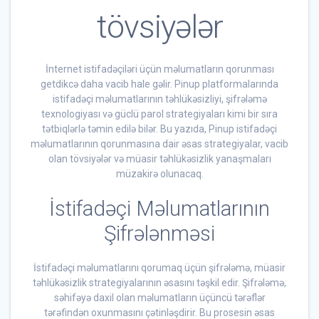
tövsiyələr
İnternet istifadəçiləri üçün məlumatların qorunması
getdikcə daha vacib hale gəlir. Pinup platformalarında
istifadəçi məlumatlarının təhlükəsizliyi, şifrələmə
texnologiyası və güclü parol strategiyaları kimi bir sıra
tətbiqlərlə təmin edilə bilər. Bu yazıda, Pinup istifadəçi
məlumatlarının qorunmasına dair əsas strategiyalar, vacib
olan tövsiyələr və müasir təhlükəsizlik yanaşmaları
müzakirə olunacaq.
İstifadəçi Məlumatlarının
Şifrələnməsi
İstifadəçi məlumatlarını qorumaq üçün şifrələmə, müasir
təhlükəsizlik strategiyalarının əsasını təşkil edir. Şifrələmə,
səhifəyə daxil olan məlumatların üçüncü tərəflər
tərəfindən oxunmasını çətinləşdirir. Bu prosesin əsas