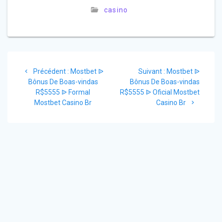
casino
Navigation
Article
Article
Précédent :
Mostbet ᐉ
Suivant :
Mostbet ᐉ
de
précédent
suivant
Bônus De Boas-vindas
Bônus De Boas-vindas
:
:
R$5555 ᐉ Formal
R$5555 ᐉ Oficial Mostbet
l’article
Mostbet Casino Br
Casino Br