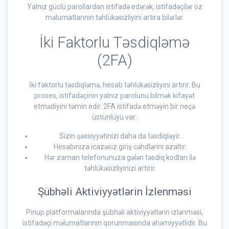
Yalnız güclü parollardan istifadə edərək, istifadəçilər öz
məlumatlarının təhlükəsizliyini artıra bilərlər.
İki Faktorlu Təsdiqləmə
(2FA)
İki faktorlu təsdiqləmə, hesab təhlükəsizliyini artırır. Bu
proses, istifadəçinin yalnız parolunu bilmək kifayət
etmədiyini təmin edir. 2FA istifadə etməyin bir neçə
üstünlüyü var:
Sizin şəxsiyyətinizi daha da təsdiqləyir.
Hesabınıza icazəsiz giriş cəhdlərini azaltır.
Hər zaman telefonunuza gələn təsdiq kodları ilə
təhlükəsizliyinizi artırır.
Şübhəli Aktiviyyətlərin İzlenməsi
Pinup platformalarında şübhəli aktiviyyətlərin izlənməsi,
istifadəçi məlumatlarının qorunmasında əhəmiyyətlidir. Bu