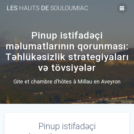
Skip
LES
HAUTS
DE
SOULOUMIAC
to
content
Pinup istifadəçi
məlumatlarının qorunması:
Təhlükəsizlik strategiyaları
və tövsiyələr
Gite et chambre d'hôtes à Millau en Aveyron
Pinup istifadəçi