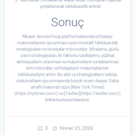
yedəklənərək təhlükəsizlik artırılır.
Sonuç
Müasir dövrdə Pinup platformalarında istifadəçi
məlumatlarının qorunması üçün müxtəlif təhlükəsizlik
strategiyaları və tövsiyələr mövcuddur. Şifrələmə, güclü
parol strategiyaları, iki faktorlu təsdiqləmə, şübhəli
aktiviyyətlərin izlənməsi və məlumatların yedəklənməsi
kimi metodlar, istifadəçilərin məlumatlarının
təhlükəsizliyini artırır. Bu alət və strategiyaların tətbiqi,
məlumatların qorunmasında böyük önəm daşıyır. Daha
ətraflı məlumat üçün [New York Times]
(https://nytimes.com/) və [Twitter](https://twitter.com/)
linklərinə baxa bilərsiniz.
0
février 25, 2026