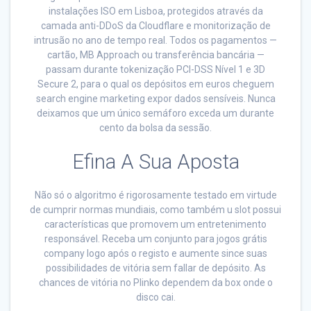
instalações ISO em Lisboa, protegidos através da
camada anti-DDoS da Cloudflare e monitorização de
intrusão no ano de tempo real. Todos os pagamentos —
cartão, MB Approach ou transferência bancária —
passam durante tokenização PCI-DSS Nível 1 e 3D
Secure 2, para o qual os depósitos em euros cheguem
search engine marketing expor dados sensíveis. Nunca
deixamos que um único semáforo exceda um durante
cento da bolsa da sessão.
Efina A Sua Aposta
Não só o algoritmo é rigorosamente testado em virtude
de cumprir normas mundiais, como também u slot possui
características que promovem um entretenimento
responsável. Receba um conjunto para jogos grátis
company logo após o registo e aumente since suas
possibilidades de vitória sem fallar de depósito. As
chances de vitória no Plinko dependem da box onde o
disco cai.