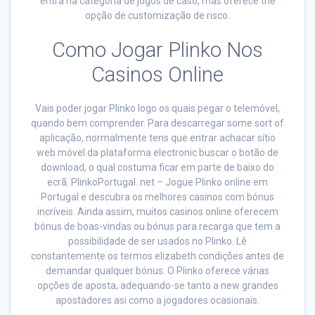
entra na categoria de jogos de caso, mas oferece the
opção de customização de risco.
Como Jogar Plinko Nos
Casinos Online
Vais poder jogar Plinko logo os quais pegar o telemóvel,
quando bem comprender. Para descarregar some sort of
aplicação, normalmente tens que entrar achacar sítio
web móvel da plataforma electronic buscar o botão de
download, o qual costuma ficar em parte de baixo do
ecrã. PlinkoPortugal. net – Jogue Plinko online em
Portugal e descubra os melhores casinos com bónus
incríveis. Ainda assim, muitos casinos online oferecem
bónus de boas-vindas ou bónus para recarga que tem a
possibilidade de ser usados no Plinko. Lê
constantemente os termos elizabeth condições antes de
demandar qualquer bónus. O Plinko oferece várias
opções de aposta, adequando-se tanto a new grandes
apostadores asi como a jogadores ocasionais.