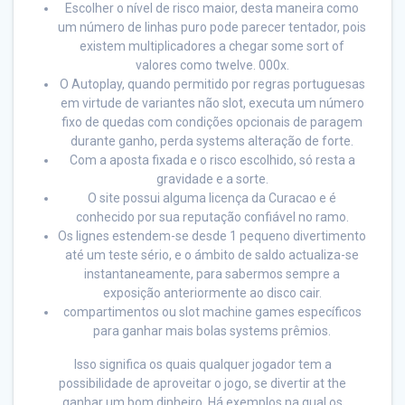
Escolher o nível de risco maior, desta maneira como
um número de linhas puro pode parecer tentador, pois
existem multiplicadores a chegar some sort of
valores como twelve. 000x.
O Autoplay, quando permitido por regras portuguesas
em virtude de variantes não slot, executa um número
fixo de quedas com condições opcionais de paragem
durante ganho, perda systems alteração de forte.
Com a aposta fixada e o risco escolhido, só resta a
gravidade e a sorte.
O site possui alguma licença da Curacao e é
conhecido por sua reputação confiável no ramo.
Os lignes estendem-se desde 1 pequeno divertimento
até um teste sério, e o ámbito de saldo actualiza-se
instantaneamente, para sabermos sempre a
exposição anteriormente ao disco cair.
compartimentos ou slot machine games específicos
para ganhar mais bolas systems prêmios.
Isso significa os quais qualquer jogador tem a
possibilidade de aproveitar o jogo, se divertir at the
ganhar um bom dinheiro. Há exemplos na qual os