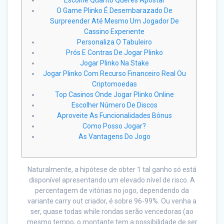
O Game Plinko É Desembarazado De
Surpreender Até Mesmo Um Jogador De
Cassino Experiente
Personaliza O Tabuleiro
Prós E Contras De Jogar Plinko
Jogar Plinko Na Stake
Jogar Plinko Com Recurso Financeiro Real Ou
Criptomoedas
Top Casinos Onde Jogar Plinko Online
Escolher Número De Discos
Aproveite As Funcionalidades Bônus
Como Posso Jogar?
As Vantagens Do Jogo
Naturalmente, a hipótese de obter 1 tal ganho só está
disponível apresentando um elevado nível de risco. A
percentagem de vitórias no jogo, dependendo da
variante carry out criador, é sobre 96-99%. Ou venha a
ser, quase todas while rondas serão vencedoras (ao
mesmo tempo, o montante tem a possibilidade de ser