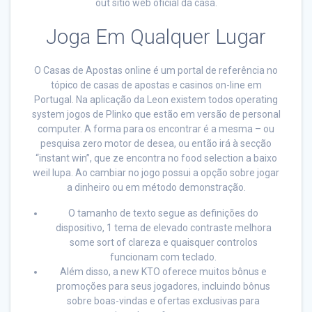
out sítio web oficial da casa.
Joga Em Qualquer Lugar
O Casas de Apostas online é um portal de referência no
tópico de casas de apostas e casinos on-line em
Portugal. Na aplicação da Leon existem todos operating
system jogos de Plinko que estão em versão de personal
computer. A forma para os encontrar é a mesma – ou
pesquisa zero motor de desea, ou então irá à secção
“instant win”, que ze encontra no food selection a baixo
weil lupa. Ao cambiar no jogo possui a opção sobre jogar
a dinheiro ou em método demonstração.
O tamanho de texto segue as definições do
dispositivo, 1 tema de elevado contraste melhora
some sort of clareza e quaisquer controlos
funcionam com teclado.
Além disso, a new KTO oferece muitos bônus e
promoções para seus jogadores, incluindo bônus
sobre boas-vindas e ofertas exclusivas para