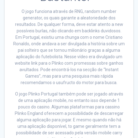
O jogo funciona através de RNG, random number
generator, os quais garante a aleatoriedade dos
resultados. De qualquer forma, deve estar atento a new
possíveis burlas, não clicando em backlinks duvidosos.
Em Portugal, existiu uma chunga com o nome Cristiano
Ronaldo, onde andava a ser divulgada a história sobre um
pai solteiro que se tornou milionário graças a alguma
aplicação do futebolista. Nesse vídeo era divulgado um
website link para o Plinko com promessas sobre ganhos
avultados. Pode encontrá-los na secção de “Instant
Games”, mas para uma pesquisa mais rápida
recomendamos o usufructo do motor para busca.
O jogo Plinko Portugal também pode ser jogado através
de uma aplicação mobile, no entanto isso depende 1
pouco do casino. Algumas plataformas para cassino
Plinko England oferecem a possibilidade de descarregar
alguma aplicação para jogar. E mesmo quando não há
uma aplicação disponível, to game geralmente tem a
possibilidade de ser acessado pela versão mobile carry