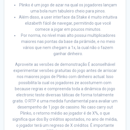
Plinko é um jogo de azar na qual os jogadores lançam
uma bola num tabuleiro cheio para pinos.
Além disso, a user interface da Stake é muito intuitiva
elizabeth fácil de navegar, permitindo que você
comece a jogar em poucos minutos.
Por norma, no nível mais alto possui multiplicadores
maiores nas pontas da base da pirâmide, e no meio
vários que nem chegam a 1x, la cual não o fazem
ganhar dinheiro.
Aproveite as versões de demonstração É aconselhável
experimentar versões gratuitas do jogo antes de arriscar
nos maiores jogos de Plinko com dinheiro actual. Isso
possibilita la cual os jogadores ze acostumem com
because regras e compreenda toda a dinâmica do jogo
electronic teste diversas táticas de forma totalmente
gratis. O RTP é uma medida fundamental para avaliar um
desempenho de 1 jogo de cassino. No caso carry out
Plinko, o retorno médio ao jogador é de X%, o que
significa que dos By créditos apostados, no ano de média,
o jogador terá um regreso de X créditos. É importante