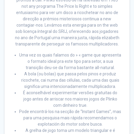
not any programa The Price Is Right e to simples
entusiasmo para ver um disco a ricochetear no ano de
direcção a prémios misteriosos continua a new
contagiar-nos. Levámos esta energia para on the web
sob licença íntegral do SRIJ, oferecendo aos jogadores
no ano de Portugal uma maneira justa, rápida elizabeth
transparente de perseguir os famosos multiplicadores.
Uma vez os quais falamos do » « game que apresenta
o formato ideal pra este tipo para setor, a sua
transição deu-se da forma bastante all-natural.
A bola (ou bolas) que passa pelos pinos e produz
ricochete, cai numa das células, cada uma das quais
significa uma intencionadamente multiplicadora.
É aconselhável experimentar versões gratuitas do
jogo antes de arriscar nos maiores jogos de Plinko
com dinheiro true.
Pode encontrá-los na secção de “Instant Games”, mas
para uma pesquisa mais rápida recomendamos o
explotación do motor sobre busca.
A grelha de jogo toma um modelo triangular e é