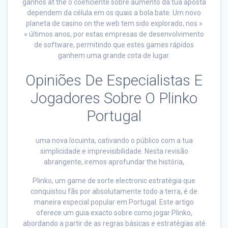
ganhos at the o coeficiente sobre aumento da tua aposta
dependem da célula em os quais a bola bate. Um novo
planeta de casino on the web tem sido explorado, nos »
« últimos anos, por estas empresas de desenvolvimento
de software, permitindo que estes games rápidos
ganhem uma grande cota de lugar.
Opiniões De Especialistas E
Jogadores Sobre O Plinko
Portugal
uma nova locuinta, cativando o público com a tua
simplicidade e imprevisibilidade. Nesta revisão
abrangente, iremos aprofundar the história,
Plinko, um game de sorte electronic estratégia que
conquistou fãs por absolutamente todo a terra, é de
maneira especial popular em Portugal. Este artigo
oferece um guia exacto sobre como jogar Plinko,
abordando a partir de as regras básicas e estratégias até