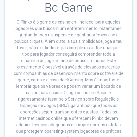
Bc Game
O Plinko é o game de casino on-line ideal para aqueles
jogadores que buscam um entretenimento instantâneo,
juntando todo u suspense de ganhar prémios com
poucos cliques. Além disto, a sua simplicidade joga a teu
favor, não existindo regras complexas at the qualquer
tipo para jogador conseguirá comprender toda a
dinâmica do jogo no ano de poucos minutos. Este
crescimento é possível através de elevados parcerias
com companhias de desenvolvimento sobre software de
game, como é o caso da BGaming. Mas é importante
lembrar que os valores de podem variar um bocado de
casino para casino. O jogo online em Spain é
rigorosamente tasar pelo Serviço sobre Regulação e
Inspeção de Jogos (SRIJ), garantindo que todas as
operações sejam transparentes e justas. Todos os
internet casinos online que oferecem Plinko devem
adquirir licenças adequadas e cumprir normas estritas
que protegem operating-system jogadores de práticas