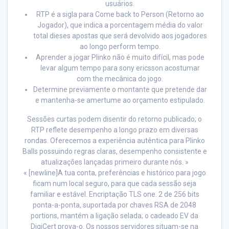
usuários.
RTP é a sigla para Come back to Person (Retorno ao
Jogador), que indica a porcentagem média do valor
total dieses apostas que será devolvido aos jogadores
ao longo perform tempo.
Aprender a jogar Plinko não é muito difícil, mas pode
levar algum tempo para sony ericsson acostumar
com the mecânica do jogo.
Determine previamente o montante que pretende dar
e mantenha-se amertume ao orçamento estipulado.
Sessões curtas podem disentir do retorno publicado; o
RTP reflete desempenho a longo prazo em diversas
rondas. Oferecemos a experiência autêntica para Plinko
Balls possuindo regras claras, desempenho consistente e
atualizações lançadas primeiro durante nós. »
« [newline]A tua conta, preferências e histórico para jogo
ficam num local seguro, para que cada sessão seja
familiar e estável. Encriptação TLS one. 2 de 256 bits
ponta-a-ponta, suportada por chaves RSA de 2048
portions, mantém a ligação selada; o cadeado EV da
DigiCert prova-o. Os nossos servidores situam-se na