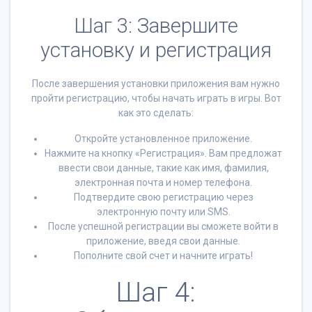
Шаг 3: Завершите
установку и регистрация
После завершения установки приложения вам нужно
пройти регистрацию, чтобы начать играть в игры. Вот
как это сделать:
Откройте установленное приложение.
Нажмите на кнопку «Регистрация». Вам предложат
ввести свои данные, такие как имя, фамилия,
электронная почта и номер телефона.
Подтвердите свою регистрацию через
электронную почту или SMS.
После успешной регистрации вы сможете войти в
приложение, введя свои данные.
Пополните свой счет и начните играть!
Шаг 4: