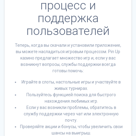
процесс и
поддержка
пользователей
Теперь, когда вы скачали и установили приложение,
вы можете насладиться игровым процессом. Pin Up
казино предлагает множество игр и, если у вас
возникнут вопросы, службы поддержки всегда
готовы помочь:
Играйте в слоты, настольные игры и участвуйте в
живых турнирах.
Пользуйтесь функцией поиска для быстрого
нахождения любимых игр.
Если у вас возникли проблемы, обратитесь в
службу поддержки через чат или электронную
почту.
Проверяйте акции и бонусы, чтобы увеличить свои
шансы на выигрыш.