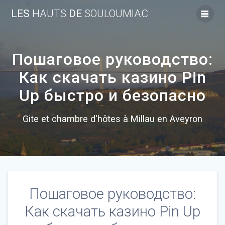
Skip
LES
HAUTS
DE
SOULOUMIAC
to
content
Пошаговое руководство:
Как скачать казино Pin
Up быстро и безопасно
Gite et chambre d'hôtes à Millau en Aveyron
Пошаговое руководство:
Как скачать казино Pin Up