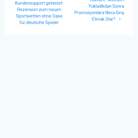
de
précédent
Kundensupport getestet:
suivant
Yüklədikdən Sonra
:
Rezension zum neuen
l’article
:
Promosyonlara Necə Giriş
Sportwetten ohne Oase
Etmək Olar?
für deutsche Spieler