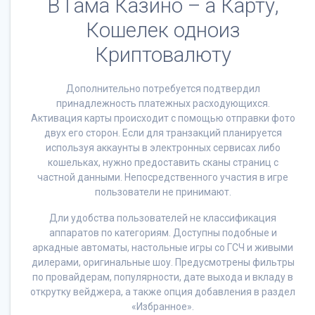
В Гама Казино – а Карту,
Кошелек одноиз
Криптовалюту
Дополнительно потребуется подтвердил
принадлежность платежных расходующихся.
Активация карты происходит с помощью отправки фото
двух его сторон. Если для транзакций планируется
используя аккаунты в электронных сервисах либо
кошельках, нужно предоставить сканы страниц с
частной данными. Непосредственного участия в игре
пользователи не принимают.
Дли удобства пользователей не классификация
аппаратов по категориям. Доступны подобные и
аркадные автоматы, настольные игры со ГСЧ и живыми
дилерами, оригинальные шоу. Предусмотрены фильтры
по провайдерам, популярности, дате выхода и вкладу в
открутку вейджера, а также опция добавления в раздел
«Избранное».