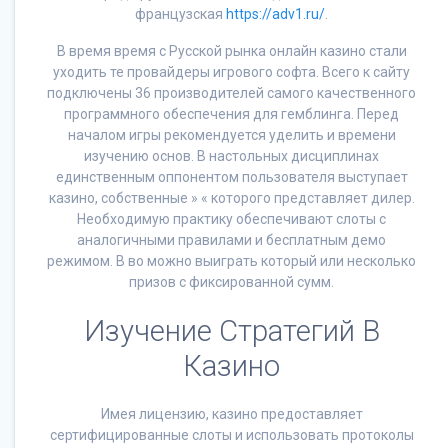
французская
https://adv1.ru/
.
В время время с Русской рынка онлайн казино стали
уходить те провайдеры игрового софта. Всего к сайту
подключены 36 производителей самого качественного
программного обеспечения для гемблинга. Перед
началом игры рекомендуется уделить и времени
изучению основ. В настольных дисциплинах
единственным оппонентом пользователя выступает
казино, собственные » « которого представляет дилер.
Необходимую практику обеспечивают слоты с
аналогичными правилами и бесплатным демо
режимом. В во можно выиграть который или несколько
призов с фиксированной сумм.
Изучение Стратегий В
Казино
Имея лицензию, казино предоставляет
сертифицированные слоты и использовать протоколы