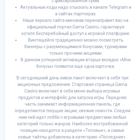
с фиксированной сумм.
Актуальные коды надо отыскать в канале Telegram и
а сайтах-партнерах.
Наше зеркало сайта миновав перенаправит вас на
официальный портал Gama Casino, гарантируя
хотите бесперебойный доступ к игровой платформе.
Винтящейся традиционно можно посмотреть
баннеры с разумеющимися бонусами, турнирами
только прочими акциями.
В данном успешной активации вторых вкладке «Мои
бонусы» появится еще одна карточка.
В сегодняшний день кивок пакет включает в себя три
акционных предложения. Стартовая страница Gama
Casino включает в себя меню выбора игровых
продуктов и интерфейс дли запуска игры. Передняя
часть занимает информационная панель, где
определяются текущие акции, свежие новости. Следом
ним ней идет лобби с игровыми предметами любых
категорий только жанров. Наиболее востребованной
позиции находятся а разделе «Топовые», а самые
новые тайтлы добавлены в категорию «Последние».