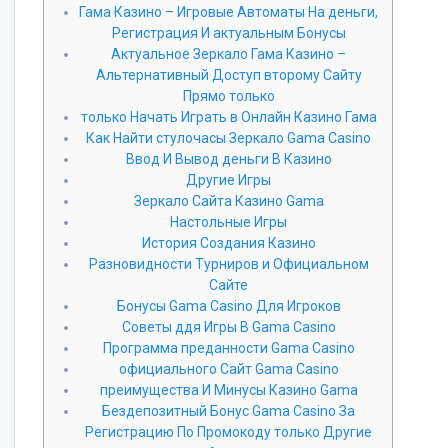
Гама Казино – Игровые Автоматы На деньги,
Регистрация И актуальным Бонусы
Актуальное Зеркало Гама Казино –
Альтернативный Доступ второму Сайту
Прямо только
только Начать Играть в Онлайн Казино Гама
Как Найти стулочасы Зеркало Gama Casino
Ввод И Вывод деньги В Казино
Другие Игры
Зеркало Сайта Казино Gama
Настольные Игры
История Создания Казино
Разновидности Турниров и Официальном
Сайте
Бонусы Gama Casino Для Игроков
Советы ддя Игры В Gama Casino
Программа преданности Gama Casino
официального Сайт Gama Casino
преимущества И Минусы Казино Gama
Бездепозитный Бонус Gama Casino За
Регистрацию По Промокоду только Другие