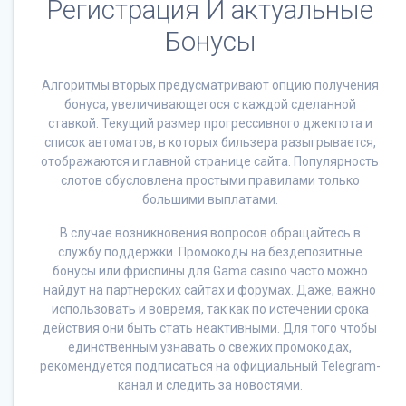
Регистрация И актуальные
Бонусы
Алгоритмы вторых предусматривают опцию получения
бонуса, увеличивающегося с каждой сделанной
ставкой. Текущий размер прогрессивного джекпота и
список автоматов, в которых бильзера разыгрывается,
отображаются и главной странице сайта. Популярность
слотов обусловлена простыми правилами только
большими выплатами.
В случае возникновения вопросов обращайтесь в
службу поддержки. Промокоды на бездепозитные
бонусы или фриспины для Gama casino часто можно
найдут на партнерских сайтах и форумах. Даже, важно
использовать и вовремя, так как по истечении срока
действия они быть стать неактивными. Для того чтобы
единственным узнавать о свежих промокодах,
рекомендуется подписаться на официальный Telegram-
канал и следить за новостями.