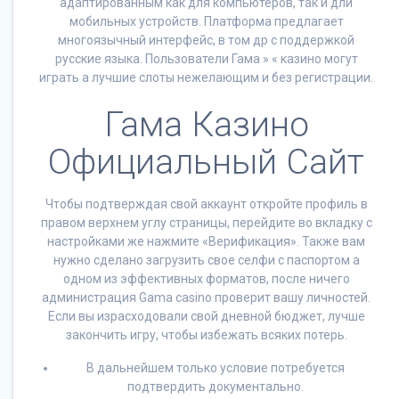
адаптированным как для компьютеров, так и дли
мобильных устройств. Платформа предлагает
многоязычный интерфейс, в том др с поддержкой
русские языка. Пользователи Гама » « казино могут
играть а лучшие слоты нежелающим и без регистрации.
Гама Казино
Официальный Сайт
Чтобы подтверждая свой аккаунт откройте профиль в
правом верхнем углу страницы, перейдите во вкладку с
настройками же нажмите «Верификация». Также вам
нужно сделано загрузить свое селфи с паспортом а
одном из эффективных форматов, после ничего
администрация Gama casino проверит вашу личностей.
Если вы израсходовали свой дневной бюджет, лучше
закончить игру, чтобы избежать всяких потерь.
В дальнейшем только условие потребуется
подтвердить документально.