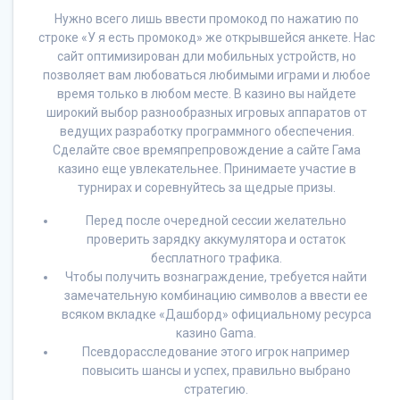
Нужно всего лишь ввести промокод по нажатию по
строке «У я есть промокод» же открывшейся анкете. Нас
сайт оптимизирован дли мобильных устройств, но
позволяет вам любоваться любимыми играми и любое
время только в любом месте. В казино вы найдете
широкий выбор разнообразных игровых аппаратов от
ведущих разработку программного обеспечения.
Сделайте свое времяпрепровождение а сайте Гама
казино еще увлекательнее. Принимаете участие в
турнирах и соревнуйтесь за щедрые призы.
Перед после очередной сессии желательно
проверить зарядку аккумулятора и остаток
бесплатного трафика.
Чтобы получить вознаграждение, требуется найти
замечательную комбинацию символов а ввести ее
всяком вкладке «Дашборд» официальному ресурса
казино Gama.
Псевдорасследование этого игрок например
повысить шансы и успех, правильно выбрано
стратегию.