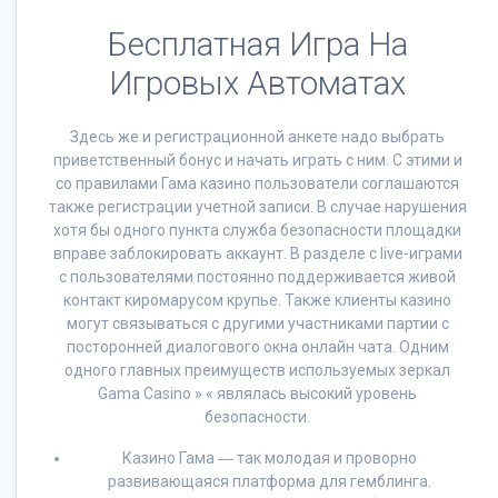
Бесплатная Игра На
Игровых Автоматах
Здесь же и регистрационной анкете надо выбрать
приветственный бонус и начать играть с ним. С этими и
со правилами Гама казино пользователи соглашаются
также регистрации учетной записи. В случае нарушения
хотя бы одного пункта служба безопасности площадки
вправе заблокировать аккаунт. В разделе с live-играми
с пользователями постоянно поддерживается живой
контакт киромарусом крупье. Также клиенты казино
могут связываться с другими участниками партии с
посторонней диалогового окна онлайн чата. Одним
одного главных преимуществ используемых зеркал
Gama Casino » « являлась высокий уровень
безопасности.
Казино Гама ― так молодая и проворно
развивающаяся платформа для гемблинга.