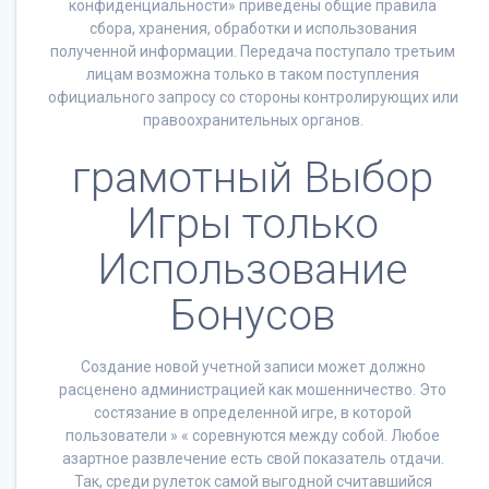
конфиденциальности» приведены общие правила
сбора, хранения, обработки и использования
полученной информации. Передача поступало третьим
лицам возможна только в таком поступления
официального запросу со стороны контролирующих или
правоохранительных органов.
грамотный Выбор
Игры только
Использование
Бонусов
Создание новой учетной записи может должно
расценено администрацией как мошенничество. Это
состязание в определенной игре, в которой
пользователи » « соревнуются между собой. Любое
азартное развлечение есть свой показатель отдачи.
Так, среди рулеток самой выгодной считавшийся