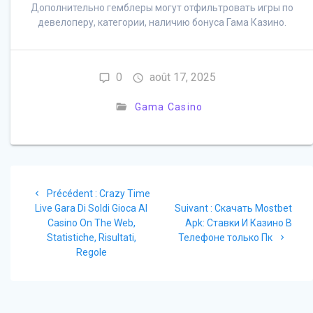
Дополнительно гемблеры могут отфильтровать игры по
девелоперу, категории, наличию бонуса Гама Казино.
0
août 17, 2025
Gama Casino
Navigation
Article
Précédent :
Crazy Time
de
précédent
Article
Live Gara Di Soldi Gioca Al
Suivant :
Скачать Mostbet
:
suivant
Casino On The Web,
Apk: Ставки И Казино В
l’article
:
Statistiche, Risultati,
Телефоне только Пк
Regole