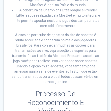
MostBet é legal no País e do mundo.
A cobertura da Champions Little league e Premier
Little league realizada pela Mostbet é muito íntegral e
te permite apostar nos bons jogos dos campeonatos
com odds fenomenais.
A escolha particular de apostas do site de apostas é
muito apreciada e conhecida no meio dos jogadores
brasileiros. Para conhecer muchas as opções para
transmissões ao vivo, veja a seção de esportes para
transmissão ao festón da Mostbet. Enquanto assiste ao
jogo, você pode realizar uma variedade sobre apostas.
Usando a opção multi-apostas, você também pode
arriesgar numa série de eventos ao festón que estão
sendo transmitidos para o qual todos possam vê-los em
tempo genuine.
Processo De
Reconocimiento E