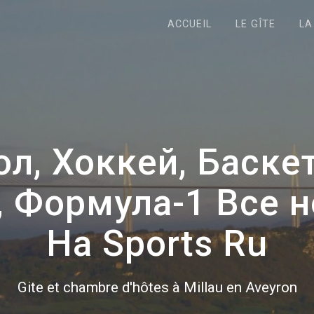
ACCUEIL
LE GÎTE
LA
ол, Хоккей, Баскет
, Формула-1 Все 
На Sports Ru
Gite et chambre d'hôtes à Millau en Aveyron