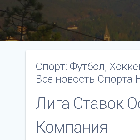
Спорт: Футбол, Хокке
Все новость Спорта Н
Лига Ставок 
Компания