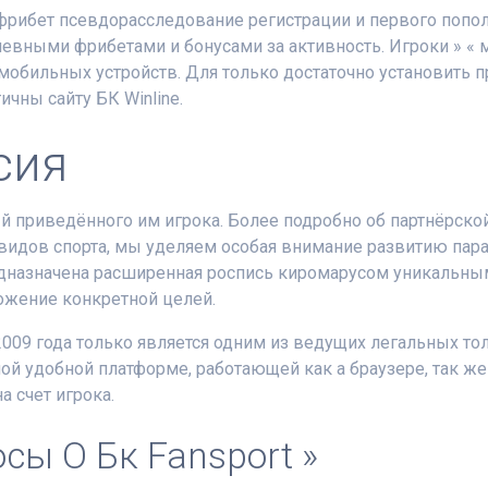
рибет псевдорасследование регистрации и первого пополн
вными фрибетами и бонусами за активность. Игроки » « м
 мобильных устройств. Для только достаточно установить п
чны сайту БК Winline.
сия
й приведённого им игрока. Более подробно об партнёрской
 видов спорта, мы уделяем особая внимание развитию пар
редназначена расширенная роспись киромарусом уникальны
тожение конкретной целей.
 2009 года только является одним из ведущих легальных т
нной удобной платформе, работающей как а браузере, так 
 счет игрока.
сы О Бк Fansport »