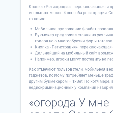
Кнопка «Регистрация», переключающая и пр
всплывшем окне 4 способа регистрации. Спо
то новое.
Мобильное приложение Фонбет позволяли
Букмекер предложил ставки на различны
говоря но о многообразии фор и тоталов
Кнопка «Регистрация», переключающая а
Дальнейший на мобильный сайт возможе
Например, игроки могут поставить на пе
Как отмечают пользователи, мобильная вер
гаджетов, поэтому потребляет меньше траф
другим букмекером – 1xBet. По хотя мере
недискриминационных у компаний наверняк
«огорода У мне 