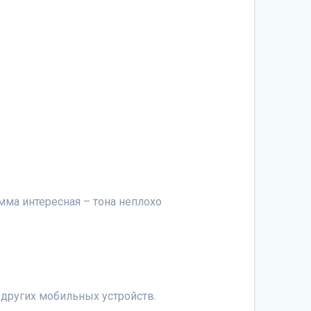
мма интересная – тона неплохо
 других мобильных устройств.