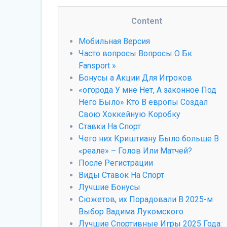
Content
Мобильная Версия
Часто вопросы Вопросы О Бк
Fansport »
Бонусы а Акции Для Игроков
«огорода У мне Нет, А законное Под
Него Было» Кто В европы Создал
Свою Хоккейную Коробку
Ставки На Спорт
Чего них Криштиану Было больше В
«реале» – Голов Или Матчей?
После Регистрации
Виды Ставок На Спорт
Лучшие Бонусы
Сюжетов, их Порадовали В 2025-м
Выбор Вадима Лукомского
Лучшие Спортивные Игры 2025 Года: