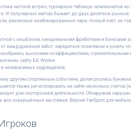
стика частной встреч, турнирные таблицы чемпионатов из т
ти. И популярных матчах бывает до двух десятков рынков
ели, различные комбинированные пари, точный счёт, не го
етной с кешбэком, ежедневными фрибетами и бонусами за
ь от каждодневной забот, зарядиться позитивом и узнать чт
разнообразен, высокими коэффициентами, стремительными
тичны сайту БК Winline.
« и независимых подразделов.
нему другим спортивным событиям, делая роспись букмек
ешается также регистрировать на сайте несколько счетов (
каунт дли посторонней деятельности. Обнаружив нарушени
ть все совершённые им ставки. Версия FanSport для мобил
 Игроков