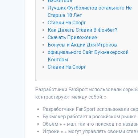
Баскетбол
Лучших Футболистов остального Не
Старше 18 Лет
Ставки На Спорт
Как Делать Ставки В Фонбет?
Скачать Приложение
Бонусы и Акции Для Игроков
официального Сайт Букмекерской
Конторы
Ставки На Спорт
Разработчики FanSport использовали серый 
контрастируют между собой. »
Разработчики FanSport использовали сер
Букмекер работает а российском рынке 
Объём » « мал, так что поисков по назва
Игроки » « могут управлять своими став