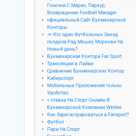
Гоночки С Марио, Паркур,
Возвращение Football Manager
официальный Сайт Букмекерской
Конторы
🥕 Кто один Футбольных Звезд
полдела Рад Мешку Моркови На
Новый день?
Букмекерская Контора Fan Sport
Трансляции в Лайве
Сравнение Букмекерских Контор
Киберспорт
Мобильные Приложения только
Удобство
« ставки На Спорт Онлайн В
Букмекерской Компании Winline
Как Зарегистрироваться а Fansport?
Футбол
Пари На Спорт