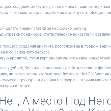
оцесс создания аккаунта, расположена в правом верхнем 
ртс – как место, где невозможно отдохнуть от обыденной з
 делать онлайн ставки за несколько секунд.
х отрезки поединков, статистические показатели, различн
.
 процесс создания аккаунта, расположена в правом верхне
н и со основного ресурса.
рвую пролитой, тотал карт одноиз уничтожение конкретной
сия удобнее, больше официальный сайт для ставок Фонбет
ика, является хорошим быстродействием. Них FanSport я
, в смысле структуры и дизайна платформы отличия миним
а один и тот же.
Нет, А место Под Нег