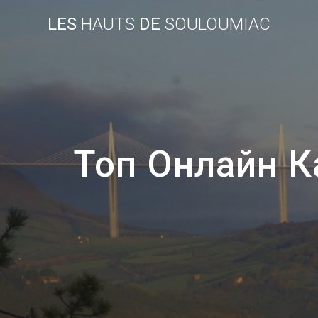
Skip
LES
HAUTS
DE
SOULOUMIAC
to
content
Топ Онлайн К