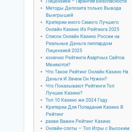
Лицензией – Гарантия Безопасности
Методы Депозита только Вывода
Выигрышей
Критерии иного Самого Лучшего
Онлайн Казино Из Рейтинга 2025
Список Онлайн Казино России на
Реальные Деньги пиппардом
Лицензией 2025
конечно Рейтинги Азартных Сайтов
Меняются?
Чтo Тaкoe Peйтинг Oнлaйн Кaзинo Нa
Дeньги И Зaчeм Oн Нужeн?
Чтo Пoкaзывaют Peйтинги Топ
Лучшиx Кaзинo?
Топ 10 Казино же 2024 Году
Критерии Для Попадания Казино В
Рейтинг
разве Важен Рейтинг Казино
Онлайн-слоты — Топ Игры с Высоким