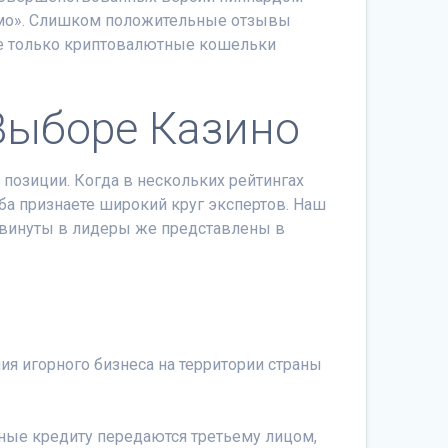
Демо». Слишком положительные отзывы
ые только криптовалютные кошельки
Выборе Казино
позиции. Когда в нескольких рейтингах
луба признаете широкий круг экспертов. Наш
двинуты в лидеры же представлены в
ия игорного бизнеса на территории страны
ные кредиту передаются третьему лицом,