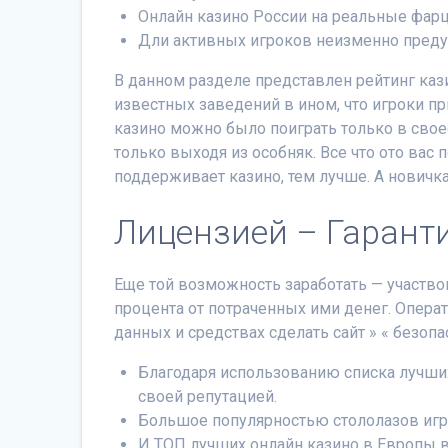
Онлайн казино России на реальные фарца
Дли активных игроков неизменно преду
В данном разделе представлен рейтинг каз
известных заведений в ином, что игроки п
казино можно было поиграть только в свое
только выходя из особняк. Все что ото вас
поддерживает казино, тем лучше. А новичк
Лицензией – Гарант
Еще той возможность заработать — участво
процента от потраченных ими денег. Опер
данных и средствах сделать сайт » « безопа
Благодаря использованию списка лучши
своей репутацией.
Большое популярностью стололазов игр
И ТОП лучших онлайн казино в Европы 