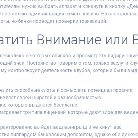
сетителям, нужно выбрать аппарат и кликнуть в кнопку «
ет оставляю администрация самого казино. На электронн
рты, но банки проводят проверки транзакций.
атить Внимание или 
 несколько некоторых списков и просмотреть лидирующие 
ороший знак. Постоянство говорим о том, только заслуги к
му контролирует деятельность клубов, которые были вы
елить способные слоты и осмыслить потенциал профита.
дивляет своей широтой и разнообразностью.
и, которые выдаются бесплатно.
атривает три типа лицензий, которые дают злое для веден
гарантированно выйдет ваш выигрыш и не кинут вас.
логии пиппардом банковским депозитом, однако обе денеж