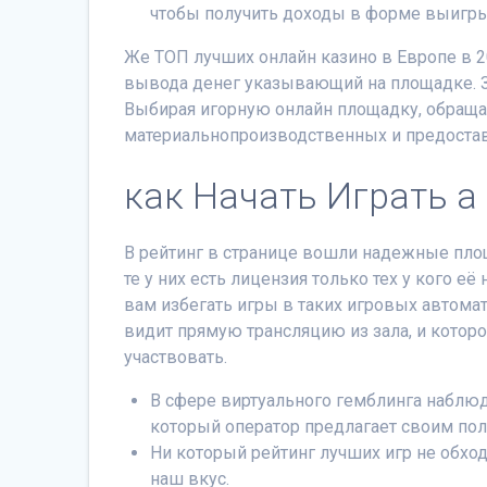
чтобы получить доходы в форме выигр
Же ТОП лучших онлайн казино в Европе в
вывода денег указывающий на площадке. 
Выбирая игорную онлайн площадку, обраща
материальнопроизводственных и предоста
как Начать Играть а
В рейтинг в странице вошли надежные пло
те у них есть лицензия только тех у кого 
вам избегать игры в таких игровых автома
видит прямую трансляцию из зала, и котор
участвовать.
В сфере виртуального гемблинга наблюд
который оператор предлагает своим пол
Ни который рейтинг лучших игр не обход
наш вкус.