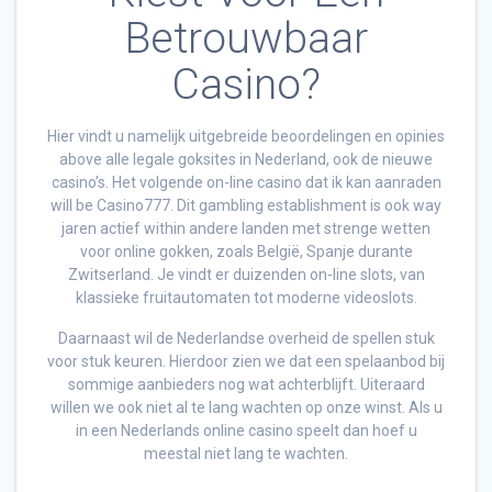
Betrouwbaar
Casino?
Hier vindt u namelijk uitgebreide beoordelingen en opinies
above alle legale goksites in Nederland, ook de nieuwe
casino’s. Het volgende on-line casino dat ik kan aanraden
will be Casino777. Dit gambling establishment is ook way
jaren actief within andere landen met strenge wetten
voor online gokken, zoals België, Spanje durante
Zwitserland. Je vindt er duizenden on-line slots, van
klassieke fruitautomaten tot moderne videoslots.
Daarnaast wil de Nederlandse overheid de spellen stuk
voor stuk keuren. Hierdoor zien we dat een spelaanbod bij
sommige aanbieders nog wat achterblijft. Uiteraard
willen we ook niet al te lang wachten op onze winst. Als u
in een Nederlands online casino speelt dan hoef u
meestal niet lang te wachten.