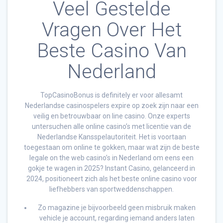
Veel Gestelde
Vragen Over Het
Beste Casino Van
Nederland
TopCasinoBonus is definitely er voor allesamt
Nederlandse casinospelers expire op zoek zijn naar een
veilig en betrouwbaar on line casino. Onze experts
untersuchen alle online casino’s met licentie van de
Nederlandse Kansspelautoriteit. Het is voortaan
toegestaan om online te gokken, maar wat zijn de beste
legale on the web casino’s in Nederland om eens een
gokje te wagen in 2025? Instant Casino, gelanceerd in
2024, positioneert zich als het beste online casino voor
liefhebbers van sportweddenschappen.
Zo magazine je bijvoorbeeld geen misbruik maken
vehicle je account, regarding iemand anders laten