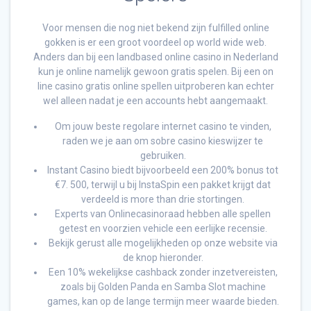
Voor mensen die nog niet bekend zijn fulfilled online
gokken is er een groot voordeel op world wide web.
Anders dan bij een landbased online casino in Nederland
kun je online namelijk gewoon gratis spelen. Bij een on
line casino gratis online spellen uitproberen kan echter
wel alleen nadat je een accounts hebt aangemaakt.
Om jouw beste regolare internet casino te vinden,
raden we je aan om sobre casino kieswijzer te
gebruiken.
Instant Casino biedt bijvoorbeeld een 200% bonus tot
€7. 500, terwijl u bij InstaSpin een pakket krijgt dat
verdeeld is more than drie stortingen.
Experts van Onlinecasinoraad hebben alle spellen
getest en voorzien vehicle een eerlijke recensie.
Bekijk gerust alle mogelijkheden op onze website via
de knop hieronder.
Een 10% wekelijkse cashback zonder inzetvereisten,
zoals bij Golden Panda en Samba Slot machine
games, kan op de lange termijn meer waarde bieden.