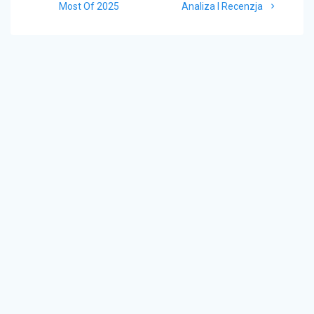
:
:
Most Of 2025
Analiza I Recenzja
l’article