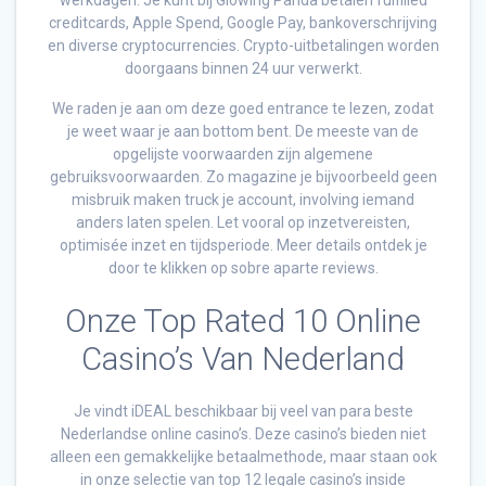
creditcards, Apple Spend, Google Pay, bankoverschrijving
en diverse cryptocurrencies. Crypto-uitbetalingen worden
doorgaans binnen 24 uur verwerkt.
We raden je aan om deze goed entrance te lezen, zodat
je weet waar je aan bottom bent. De meeste van de
opgelijste voorwaarden zijn algemene
gebruiksvoorwaarden. Zo magazine je bijvoorbeeld geen
misbruik maken truck je account, involving iemand
anders laten spelen. Let vooral op inzetvereisten,
optimisée inzet en tijdsperiode. Meer details ontdek je
door te klikken op sobre aparte reviews.
Onze Top Rated 10 Online
Casino’s Van Nederland
Je vindt iDEAL beschikbaar bij veel van para beste
Nederlandse online casino’s. Deze casino’s bieden niet
alleen een gemakkelijke betaalmethode, maar staan ook
in onze selectie van top 12 legale casino’s inside