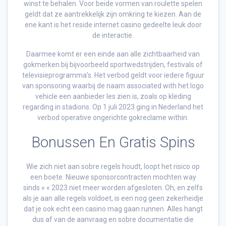
winst te behalen. Voor beide vormen van roulette spelen
geldt dat ze aantrekkelijk zijn omkring te kiezen. Aan de
ene kant is het reside internet casino gedeelte leuk door
de interactie.
Daarmee komt er een einde aan alle zichtbaarheid van
gokmerken bij bijvoorbeeld sportwedstrijden, festivals of
televisieprogramma’s. Het verbod geldt voor iedere figuur
van sponsoring waarbij de naam associated with het logo
vehicle een aanbieder les zien is, zoals op kleding
regarding in stadions. Op 1 juli 2023 ging in Nederland het
verbod operative ongerichte gokreclame within.
Bonussen En Gratis Spins
Wie zich niet aan sobre regels houdt, loopt het risico op
een boete. Nieuwe sponsorcontracten mochten way
sinds » « 2023 niet meer worden afgesloten. Oh, en zelfs
als je aan alle regels voldoet, is een nog geen zekerheidje
dat je ook echt een casino mag gaan runnen. Alles hangt
dus af van de aanvraag en sobre documentatie die