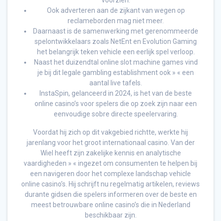
Ook adverteren aan de zijkant van wegen op
reclameborden mag niet meer.
Daarnaast is de samenwerking met gerenommeerde
spelontwikkelaars zoals NetEnt en Evolution Gaming
het belangrijk teken vehicle een eerlijk spel verloop.
Naast het duizendtal online slot machine games vind
je bij dit legale gambling establishment ook » « een
aantal live tafels.
InstaSpin, gelanceerd in 2024, is het van de beste
online casino’s voor spelers die op zoek zijn naar een
eenvoudige sobre directe speelervaring.
Voordat hij zich op dit vakgebied richtte, werkte hij
jarenlang voor het groot internationaal casino. Van der
Wiel heeft zijn zakelijke kennis en analytische
vaardigheden » « ingezet om consumenten te helpen bij
een navigeren door het complexe landschap vehicle
online casino’s. Hij schrijft nu regelmatig artikelen, reviews
durante gidsen die spelers informeren over de beste en
meest betrouwbare online casino’s die in Nederland
beschikbaar zijn.