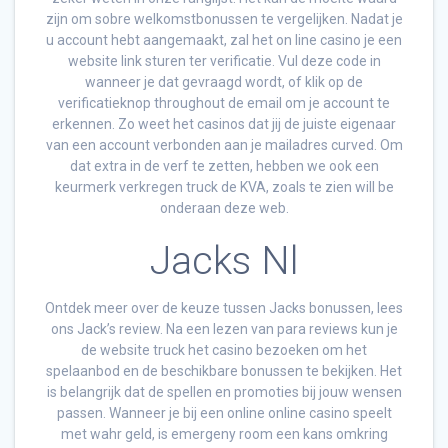
zijn om sobre welkomstbonussen te vergelijken. Nadat je
u account hebt aangemaakt, zal het on line casino je een
website link sturen ter verificatie. Vul deze code in
wanneer je dat gevraagd wordt, of klik op de
verificatieknop throughout de email om je account te
erkennen. Zo weet het casinos dat jij de juiste eigenaar
van een account verbonden aan je mailadres curved. Om
dat extra in de verf te zetten, hebben we ook een
keurmerk verkregen truck de KVA, zoals te zien will be
onderaan deze web.
Jacks Nl
Ontdek meer over de keuze tussen Jacks bonussen, lees
ons Jack’s review. Na een lezen van para reviews kun je
de website truck het casino bezoeken om het
spelaanbod en de beschikbare bonussen te bekijken. Het
is belangrijk dat de spellen en promoties bij jouw wensen
passen. Wanneer je bij een online online casino speelt
met wahr geld, is emergeny room een kans omkring