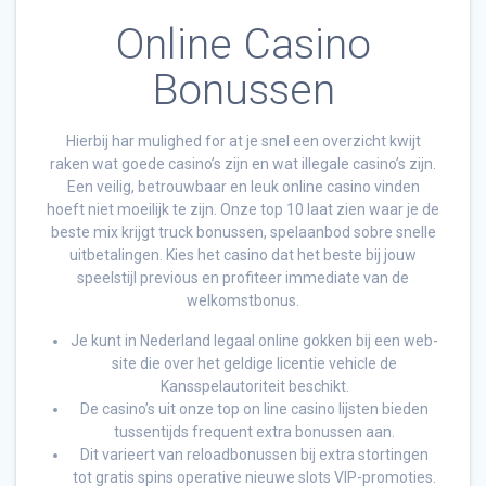
Online Casino
Bonussen
Hierbij har mulighed for at je snel een overzicht kwijt
raken wat goede casino’s zijn en wat illegale casino’s zijn.
Een veilig, betrouwbaar en leuk online casino vinden
hoeft niet moeilijk te zijn. Onze top 10 laat zien waar je de
beste mix krijgt truck bonussen, spelaanbod sobre snelle
uitbetalingen. Kies het casino dat het beste bij jouw
speelstijl previous en profiteer immediate van de
welkomstbonus.
Je kunt in Nederland legaal online gokken bij een web-
site die over het geldige licentie vehicle de
Kansspelautoriteit beschikt.
De casino’s uit onze top on line casino lijsten bieden
tussentijds frequent extra bonussen aan.
Dit varieert van reloadbonussen bij extra stortingen
tot gratis spins operative nieuwe slots VIP-promoties.