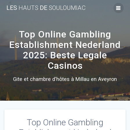
Skip
LES
HAUTS
DE
SOULOUMIAC
to
content
Top Online Gambling
Establishment Nederland
2025: Beste Legale
Casinos
Gite et chambre d'hôtes à Millau en Aveyron
Top Online Gambling