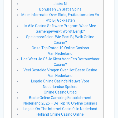
Jacks Nl
Bonussen En Gratis Spins
Meer Informatie Over Slots, Fruitautomaten En
Rtp Bij Gokkasten
Is Alle Casino Software Program Waar Mee
Samengewerkt Wordt Eerlijk?
Spelersprofielen: Wie Past Bij Welk Online
Casino?
Onze Top Rated 10 Online Casino’s
Van Nederland
Hoe Weet Je Of Je Kiest Voor Een Betrouwbaar
Casino?
Veel Gestelde Vragen Over Het Beste Casino
Van Nederland
Legale Online Casino’s Nieuws Voor
Nederlandse Spelers
Online Casino Uitleg
Beste Online Gambling Establishment
Nederland 2025 – De Top 10 On-line Casino’s
Legale On The Internet Casino’s In Nederland
Holland Online Casino Online