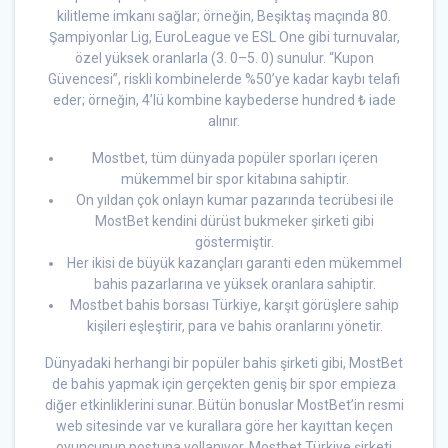
kilitleme imkanı sağlar; örneğin, Beşiktaş maçında 80.
Şampiyonlar Lig, EuroLeague ve ESL One gibi turnuvalar,
özel yüksek oranlarla (3. 0–5. 0) sunulur. “Kupon
Güvencesi”, riskli kombinelerde %50’ye kadar kaybı telafi
eder; örneğin, 4’lü kombine kaybederse hundred ₺ iade
alınır.
Mostbet, tüm dünyada popüler sporları içeren
mükemmel bir spor kitabına sahiptir.
On yıldan çok onlayn kumar pazarında tecrübesi ile
MostBet kendini dürüst bukmeker şirketi gibi
göstermiştir.
Her ikisi de büyük kazançları garanti eden mükemmel
bahis pazarlarına ve yüksek oranlara sahiptir.
Mostbet bahis borsası Türkiye, karşıt görüşlere sahip
kişileri eşleştirir, para ve bahis oranlarını yönetir.
Dünyadaki herhangi bir popüler bahis şirketi gibi, MostBet
de bahis yapmak için gerçekten geniş bir spor empieza
diğer etkinliklerini sunar. Bütün bonuslar MostBet’in resmi
web sitesinde var ve kurallara göre her kayıttan keçen
oyuncunun postuna yollanıyor. Mostbet Türkiye şirketi