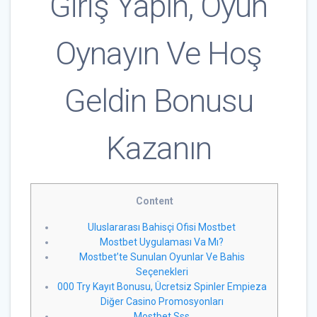
Giriş Yapın, Oyun
Oynayın Ve Hoş
Geldin Bonusu
Kazanın
Content
Uluslararası Bahisçi Ofisi Mostbet
Mostbet Uygulaması Va Mı?
Mostbet’te Sunulan Oyunlar Ve Bahis
Seçenekleri
000 Try Kayıt Bonusu, Ücretsiz Spinler Empieza
Diğer Casino Promosyonları
Mostbet Sss