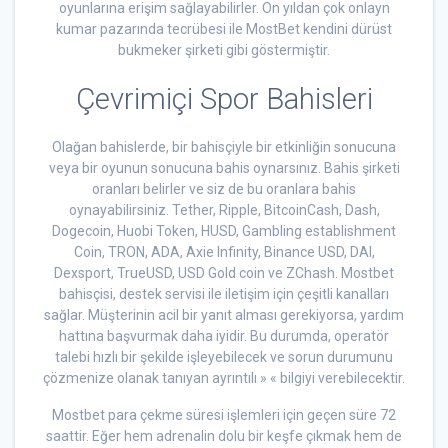
oyunlarına erişim sağlayabilirler. On yıldan çok onlayn
kumar pazarında tecrübesi ile MostBet kendini dürüst
bukmeker şirketi gibi göstermiştir.
Çevrimiçi Spor Bahisleri
Olağan bahislerde, bir bahisçiyle bir etkinliğin sonucuna
veya bir oyunun sonucuna bahis oynarsınız. Bahis şirketi
oranları belirler ve siz de bu oranlara bahis
oynayabilirsiniz. Tether, Ripple, BitcoinCash, Dash,
Dogecoin, Huobi Token, HUSD, Gambling establishment
Coin, TRON, ADA, Axie Infinity, Binance USD, DAI,
Dexsport, TrueUSD, USD Gold coin ve ZChash. Mostbet
bahisçisi, destek servisi ile iletişim için çeşitli kanalları
sağlar. Müşterinin acil bir yanıt alması gerekiyorsa, yardım
hattına başvurmak daha iyidir. Bu durumda, operatör
talebi hızlı bir şekilde işleyebilecek ve sorun durumunu
çözmenize olanak tanıyan ayrıntılı » « bilgiyi verebilecektir.
Mostbet para çekme süresi işlemleri için geçen süre 72
saattir. Eğer hem adrenalin dolu bir keşfe çıkmak hem de