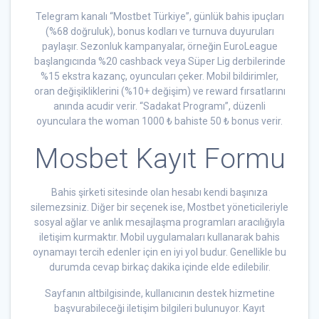
Telegram kanalı “Mostbet Türkiye”, günlük bahis ipuçları
(%68 doğruluk), bonus kodları ve turnuva duyuruları
paylaşır. Sezonluk kampanyalar, örneğin EuroLeague
başlangıcında %20 cashback veya Süper Lig derbilerinde
%15 ekstra kazanç, oyuncuları çeker. Mobil bildirimler,
oran değişikliklerini (%10+ değişim) ve reward fırsatlarını
anında acudir verir. “Sadakat Programı”, düzenli
oyunculara the woman 1000 ₺ bahiste 50 ₺ bonus verir.
Mosbet Kayıt Formu
Bahis şirketi sitesinde olan hesabı kendi başınıza
silemezsiniz. Diğer bir seçenek ise, Mostbet yöneticileriyle
sosyal ağlar ve anlık mesajlaşma programları aracılığıyla
iletişim kurmaktır. Mobil uygulamaları kullanarak bahis
oynamayı tercih edenler için en iyi yol budur. Genellikle bu
durumda cevap birkaç dakika içinde elde edilebilir.
Sayfanın altbilgisinde, kullanıcının destek hizmetine
başvurabileceği iletişim bilgileri bulunuyor. Kayıt