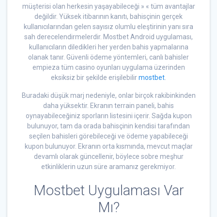
müşterisi olan herkesin yaşayabileceği » « tüm avantajlar
değildir. Yüksek itibarının kanıtı, bahisçinin gerçek
kullanıcılarından gelen sayısız olumlu eleştirinin yanı sıra
sah derecelendirmelerdir. Mostbet Android uygulaması,
kullanıcıların diledikleri her yerden bahis yapmalarına
olanak tanır. Güvenli ödeme yöntemleri, canlı bahisler
empieza tüm casino oyunları uygulama üzerinden
eksiksiz bir şekilde erişilebilir
mostbet
.
Buradaki düşük marj nedeniyle, onlar birçok rakibinkinden
daha yüksektir. Ekranın terrain paneli, bahis
oynayabileceğiniz sporların listesini içerir. Sağda kupon
bulunuyor, tam da orada bahisçinin kendisi tarafından
seçilen bahisleri görebileceği ve ödeme yapabileceği
kupon bulunuyor. Ekranın orta kısmında, mevcut maçlar
devamlı olarak güncellenir, böylece sobre meşhur
etkinliklerin uzun süre aramanız gerekmiyor.
Mostbet Uygulaması Var
Mı?