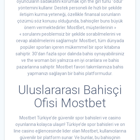
oyuncuların sadakatini korumak için the girl türlü “ödül”
yöntemini kullanır. Destek personeli ile hızlı bir şekilde
iletişim kurma yeteneği, özellikle finansal sorunların
çözümü söz konusu olduğunda, bahisçiler buns büyük
önem vermektedirler. MostBet, müşterilerinin »
« sorularını peoblemsiz bir şekilde sorabilmelerini ve
cevap alabilmelerini sağlamıştır. Mostbet, tüm dünyada
popüler sporları içeren mükemmel bir spor kitabına
sahiptir. 30’dan fazla spor dalında bahis oynayabilirsiniz
ve the woman biri yalnızca en iyi oranlara ve bahis
pazarlarına sahiptir. Mostbet favori takımlarınıza bahis
yapmanızı sağlayan bir bahis platformudur.
Uluslararası Bahisçi
Ofisi Mostbet
Mostbet Türkiye’de güvenilir spor bahisleri ve casino
oyunlarına kolayca ulaşın! Türkiye’de spor bahisleri ve on
line casino eğlencesinde lider olan Mostbet, kullanıcılarına
güvenilir bir platform sunar. Ve bunlar, bu bahisçinin