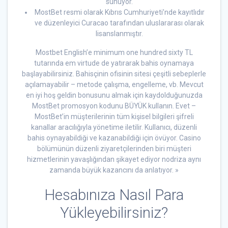
sunuyor.
MostBet resmi olarak Kıbrıs Cumhuriyeti’nde kayıtlıdır
ve düzenleyici Curacao tarafından uluslararası olarak
lisanslanmıştır.
Mostbet English’e minimum one hundred sixty TL
tutarında em virtude de yatırarak bahis oynamaya
başlayabilirsiniz. Bahisçinin ofisinin sitesi çeşitli sebeplerle
açılamayabilir – metode çalışma, engelleme, vb. Mevcut
en iyi hoş geldin bonusunu almak için kaydolduğunuzda
MostBet promosyon kodunu BÜYÜK kullanın. Evet –
MostBet’in müşterilerinin tüm kişisel bilgileri şifreli
kanallar aracılığıyla yönetime iletilir. Kullanıcı, düzenli
bahis oynayabildiği ve kazanabildiği için övüyor. Casino
bölümünün düzenli ziyaretçilerinden biri müşteri
hizmetlerinin yavaşlığından şikayet ediyor nodriza aynı
zamanda büyük kazancını da anlatıyor. »
Hesabınıza Nasıl Para
Yükleyebilirsiniz?