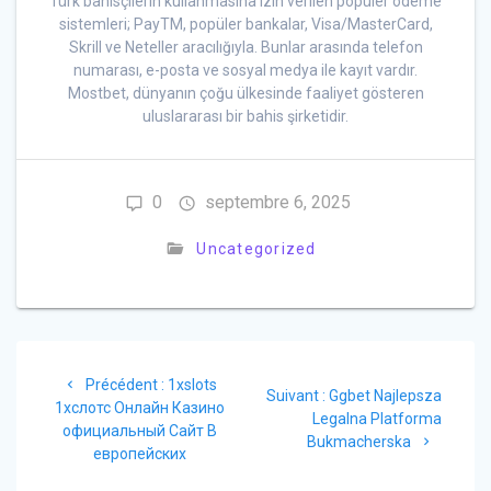
Türk bahisçilerin kullanmasına izin verilen popüler ödeme
sistemleri; PayTM, popüler bankalar, Visa/MasterCard,
Skrill ve Neteller aracılığıyla. Bunlar arasında telefon
numarası, e-posta ve sosyal medya ile kayıt vardır.
Mostbet, dünyanın çoğu ülkesinde faaliyet gösteren
uluslararası bir bahis şirketidir.
0
septembre 6, 2025
Uncategorized
Navigation
Article
Précédent :
1xslots
de
Article
Suivant :
Ggbet Najlepsza
précédent
1хслотс Онлайн Казино
suivant
Legalna Platforma
:
официальный Сайт В
l’article
:
Bukmacherska
европейских