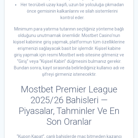
Her tecrübeli uzay kaşifi, uzun bir yolculuğa çıkmadan
önce gemisinin kalkanlarını ve silah sistemlerini
kontrol eder.
Minimum para yatırma tutarının seçtiğiniz yönteme bağlı
olduğunu unutmamak önemlidir. Mostbet Casino’nun
kişisel kabinine giriş yapmak, platformun tüm özelliklerine
erişmenizi sağlayacak basit bir işlemdir. Kişisel kabine
giriş yapmak için resmi Mostbet web sitesine gitmeniz ve
“Giriş” veya “Kişisel Kabin” düğmesini bulmanız gerekir.
Bundan sonra, kayıt sırasında belirlediğiniz kullanıcı adı ve
şifreyi girmeniz istenecektir.
Mostbet Premier League
2025/26 Bahisleri —
Piyasalar, Tahminler Ve En
Son Oranlar
“Kupon Kapat”, canlı bahislerde maç bitmeden kazancı