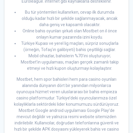
Euroleague. internet gibi kaynaklarla desteklenir.
Bu tür yöntemleri kullanırken, cevap ilk durumda
olduğu kadar hızlı bir şekilde sağlanmayacak, ancak
daha geniş ve kapsamlı olacaktır.
Online bahis oyunları şirkəti olan Mostbet on il önce
onlayn kumar pazarında izini koydu.
Türkiye Kupası ve yerel lig maçları, sürpriz sonuçlarla
(örneğin, Tofaş’ın galibiyeti) bahis çeşitliliği sağlar.
Mobil cihazlar, bahislerin %70’ini oluşturuyor;
Mostbet’in uygulaması, maçları gerçek zamanlı takip
etmeyi ve hızlı kupon oluşturmayı kolaylaştırır.
Mostbet, hem spor bahisleri hem para casino oyunları
alanında dünyanın dört bir yanından milyonlarca
oyuncuya hizmet veren uluslararası bir bahis empieza
casino platformudur. Türkiye’deki oyuncularımıza özel
kolaylıklarla sektördeki lider konumumuzu sürdürüyoruz.
Mostbet Google android uygulaması Google Play’de
mevcut değildir ve yalnızca resmi website sitemizden
indirilebilir. Kullanıcılar, doğrudan telefonlarına güvenli ve
hızlı bir şekilde APK dosyasını yükleyerek bahis ve casino