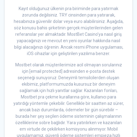
Kayıt olduğunuz ülkenin pra biriminde para yatırmak
zorunda değilsiniz. TRY cinsinden para yatırarak,
hesabınıza güvenilir dolar veya euro alabilirsiniz. Aşağıda,
söz konusu bahis şirketinin gerçek müşterilerinden gelen
referanslar yer almaktadır. MostBet Casino’ya nasıl giriş
yapacağınızı ve mevcut en yeni oyunlar hakkında nasıl
bilgi alacağınızı öğrenin. Ancak resmi iPhone uygulaması,
iOS cihazlar için geliştirilen yazılıma benzer.
Mostbet olarak müşterilerimize acil olmayan sorularınız
için [email protected] adresinden e-posta destek
seçeneği sunuyoruz. Deneyimli temsilcilerden oluşan
ekibimiz, platformumuzda kusursuz bir deneyim
sağlamak için hızlı yanıtlar sağlar. Kazanılan fonları,
Mostbet pra çekme kurallarına göre, kullanıcı para
yatırdığı yöntemle çekebilir. Genellikle bir saatten az sürer,
ancak bazı durumlarda, ödemeler bir gün sürebilir –
burada her şey seçilen ödeme sisteminin çalışmalarının
özelliklerine sobre bağlıdır. Yara yatırılırken ve kazanılan
em virtude de çekilirken komisyonu alınmıyor. Mobil
uygulamamız, güvenli ödeme sistemleri empieza hızlı