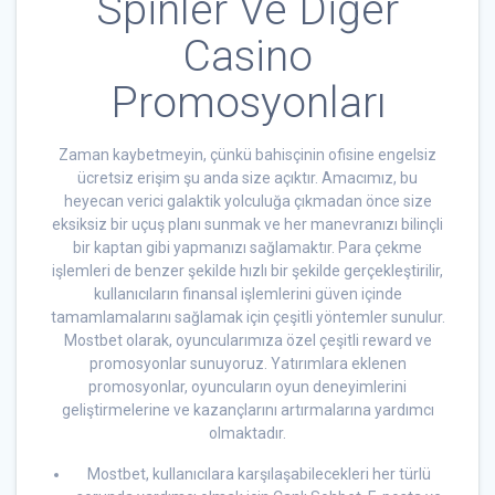
Spinler Ve Diğer
Casino
Promosyonları
Zaman kaybetmeyin, çünkü bahisçinin ofisine engelsiz
ücretsiz erişim şu anda size açıktır. Amacımız, bu
heyecan verici galaktik yolculuğa çıkmadan önce size
eksiksiz bir uçuş planı sunmak ve her manevranızı bilinçli
bir kaptan gibi yapmanızı sağlamaktır. Para çekme
işlemleri de benzer şekilde hızlı bir şekilde gerçekleştirilir,
kullanıcıların finansal işlemlerini güven içinde
tamamlamalarını sağlamak için çeşitli yöntemler sunulur.
Mostbet olarak, oyuncularımıza özel çeşitli reward ve
promosyonlar sunuyoruz. Yatırımlara eklenen
promosyonlar, oyuncuların oyun deneyimlerini
geliştirmelerine ve kazançlarını artırmalarına yardımcı
olmaktadır.
Mostbet, kullanıcılara karşılaşabilecekleri her türlü