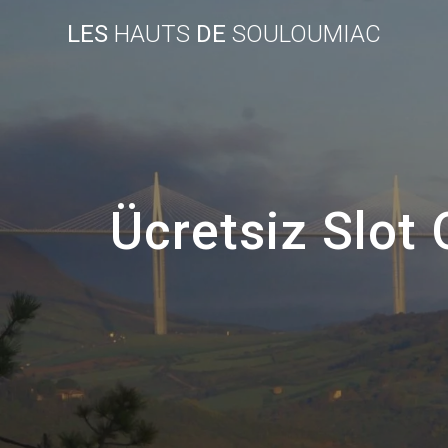
Skip
LES
HAUTS
DE
SOULOUMIAC
to
content
Ücretsiz Slot 