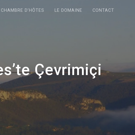
 CHAMBRE D’HÔTES
LE DOMAINE
CONTACT
es’te Çevrimiçi