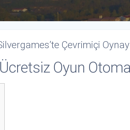
Silvergames’te Çevrimiçi Oynayı
& Ücretsiz Oyun Otomat