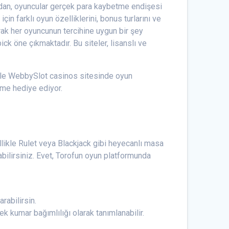
ından, oyuncular gerçek para kaybetme endişesi
in farklı oyun özelliklerini, bonus turlarını ve
rak her oyuncunun tercihine uygun bir şey
ck öne çıkmaktadır. Bu siteler, lisanslı ve
ı ile WebbySlot casinos sitesinde oyun
rme hediye ediyor.
likle Rulet veya Blackjack gibi heyecanlı masa
abilirsiniz. Evet, Torofun oyun platformunda
rabilirsin.
kumar bağımlılığı olarak tanımlanabilir.