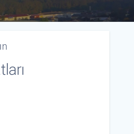
n ️
ları