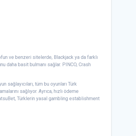
fun ve benzeri sitelerde, Blackjack ya da farklı
yunu daha basit bulmanı sağlar. PINCO, Crash
 sağlayıcıları, tüm bu oyunları Türk
amalarını sağlıyor. Ayrıca, hızlı ödeme
 KatsuBet, Türklerin yasal gambling establishment