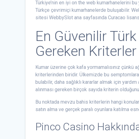
Türkiye’nin en iyi on the web kumarhanelerini bu
Türkçe çevrimiçi kumarhanelerde buluşabilir. Web
sitesi WebbySlot ana sayfasında Curacao lisansı
En Güvenilir Türk
Gereken Kriterler
Kumar üzerine çok kafa yormamalısınız çünkü ağı
kriterlerinden biridir. Ülkemizde bu semptomlara 
bulabilir, daha sağlıklı kararlar almak için yar
alınması gereken birçok sayıda kriterin olduğunu
Bu noktada mevzu bahis kriterlerin hangi konula
satın alma ve gerçek paralı oyunlara katılma esnek
Pinco Casino Hakkında 