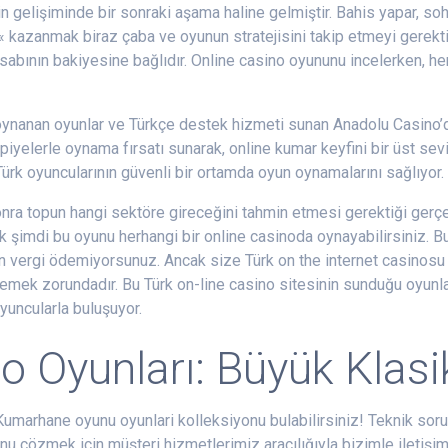
nin gelişiminde bir sonraki aşama haline gelmiştir. Bahis yapar, s
 « kazanmak biraz çaba ve oyunun stratejisini takip etmeyi gerektiri
sabının bakiyesine bağlıdır. Online casino oyununu incelerken, he
 oynanan oyunlar ve Türkçe destek hizmeti sunan Anadolu Casino’da
iyelerle oynama fırsatı sunarak, online kumar keyfini bir üst sevi
Türk oyuncularının güvenli bir ortamda oyun oynamalarını sağlıyor.
ra topun hangi sektöre gireceğini tahmin etmesi gerektiği gerçeğ
ak şimdi bu oyunu herhangi bir online casinoda oynayabilirsiniz. B
in vergi ödemiyorsunuz. Ancak size Türk on the internet casinosu 
ödemek zorundadır. Bu Türk on-line casino sitesinin sunduğu oyunla
oyuncularla buluşuyor.
Oyunları: Büyük Klasikl
Kumarhane oyunu oyunlari kolleksiyonu bulabilirsiniz! Teknik so
nu çözmek için müşteri hizmetlerimiz aracılığıyla bizimle iletişim