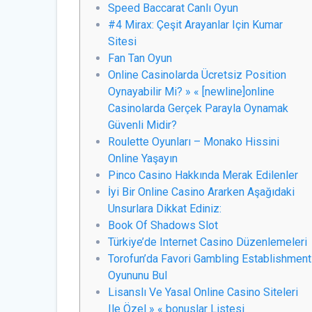
Speed Baccarat Canlı Oyun
#4 Mirax: Çeşit Arayanlar Için Kumar
Sitesi
Fan Tan Oyun
Online Casinolarda Ücretsiz Position
Oynayabilir Mi? » « [newline]online
Casinolarda Gerçek Parayla Oynamak
Güvenli Midir?
Roulette Oyunları – Monako Hissini
Online Yaşayın
Pinco Casino Hakkında Merak Edilenler
İyi Bir Online Casino Ararken Aşağıdaki
Unsurlara Dikkat Ediniz:
Book Of Shadows Slot
Türkiye’de Internet Casino Düzenlemeleri
Torofun’da Favori Gambling Establishment
Oyununu Bul
Lisanslı Ve Yasal Online Casino Siteleri
Ile Özel » « bonuslar Listesi