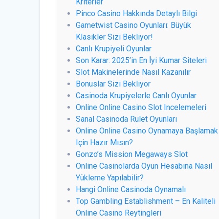
Kriterler
Pinco Casino Hakkında Detaylı Bilgi
Gametwist Casino Oyunları: Büyük
Klasikler Sizi Bekliyor!
Canlı Krupiyeli Oyunlar
Son Karar: 2025’in En İyi Kumar Siteleri
Slot Makinelerinde Nasıl Kazanılır
Bonuslar Sizi Bekliyor
Casinoda Krupiyelerle Canlı Oyunlar
Online Online Casino Slot Incelemeleri
Sanal Casinoda Rulet Oyunları
Online Online Casino Oynamaya Başlamak
Için Hazır Mısın?
Gonzo’s Mission Megaways Slot
Online Casinolarda Oyun Hesabına Nasıl
Yükleme Yapılabilir?
Hangi Online Casinoda Oynamalı
Top Gambling Establishment – En Kaliteli
Online Casino Reytingleri