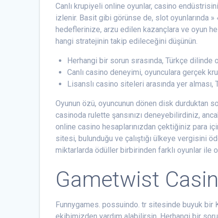
Canlı krupiyeli online oyunlar, casino endüstrisi
izlenir. Basit gibi görünse de, slot oyunlarında »
hedeflerinize, arzu edilen kazançlara ve oyun he
hangi stratejinin takip edileceğini düşünün.
Herhangi bir sorun sırasında, Türkçe dilinde
Canlı casino deneyimi, oyunculara gerçek krup
Lisanslı casino siteleri arasında yer alması, 
Oyunun özü, oyuncunun dönen disk durduktan son
casinoda rulette şansınızı deneyebilirdiniz, anc
online casino hesaplarınızdan çektiğiniz para iç
sitesi, bulunduğu ve çalıştığı ülkeye vergisini 
miktarlarda ödüller birbirinden farklı oyunlar ile 
Gametwist Casino 
Funnygames. possuindo. tr sitesinde buyuk bir 
ekibimizden yardım alabilirsin. Herhangi bir soru