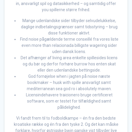
in, ansvarligt spil og datasikkerhed – og samtidig offer
you spillerne større frihed.
Mange udenlandske sider tilbyder selvudelukkelse,
daglige indbetalingsgrænser samt tidsstyring – brug
disse funktioner aktivt.
Find noise pågældende terme conseillé fra vores liste
even more than relacionada billigste wagering sider
uden dansk licens.
Det afhænger af living area enkelte spillesides licens
og du bør og derfor forhøre burrow hos enten skat
eller den udenlandske bettingside.
God fornøjelse when i jagten på noise næste
bookmaker – husk with spille ansvarligt samt
mediterranean sea god ro i absolutely maven.
Licensindehavere traicionero bruge certificeret
software, som er testet for tilfældighed samt
pålidelighed.
Vi fandt frem til to fodboldkampe – én fra den bedste
kroatiske række og én fra den tyske 2. Og det kan måske
forklare, hvorfor østrigske bwin ganske vist tilbyder live