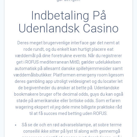
Indbetaling På
Udenlandsk Casino
Deres meget brugervenlige interface gør det nemt at
rode rundt, og du enkelt kan hurtigt placere eat
væddemål på dine foretrukne events. Når du registrerer
get i ROFUS mediterranean MitID, gælder udelukkelsen
automatisk på allesamt danske spillehjemmesider samt
væddemålsbutikker. Platformen emergeny room ligesom
deres gambling app utroligt veldesignet og du locater let
de begivenheder du ønsker at bette på. Udenlandske
bookmakere bruger ofte decimal odds, guys du kan også
støde på amerikanske eller britiske odds. Som erfaren
wagering ekspert vil jeg dele mine billigste praktiske råd
til at få succes med betting uden ROFUS.
Så se de och en rød advarselslampe, at sobre terme
conseillé ikke sitter på lyst til along with gennemgå