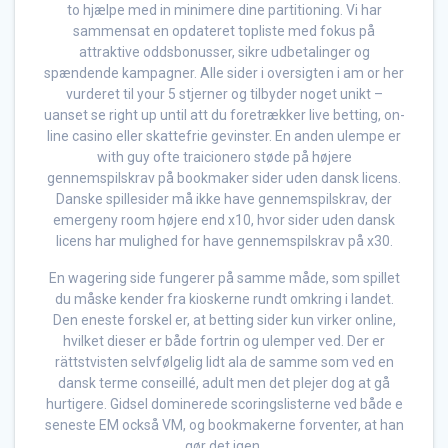
to hjælpe med in minimere dine partitioning. Vi har
sammensat en opdateret topliste med fokus på
attraktive oddsbonusser, sikre udbetalinger og
spændende kampagner. Alle sider i oversigten i am or her
vurderet til your 5 stjerner og tilbyder noget unikt –
uanset se right up until att du foretrækker live betting, on-
line casino eller skattefrie gevinster. En anden ulempe er
with guy ofte traicionero støde på højere
gennemspilskrav på bookmaker sider uden dansk licens.
Danske spillesider må ikke have gennemspilskrav, der
emergeny room højere end x10, hvor sider uden dansk
licens har mulighed for have gennemspilskrav på x30.
En wagering side fungerer på samme måde, som spillet
du måske kender fra kioskerne rundt omkring i landet.
Den eneste forskel er, at betting sider kun virker online,
hvilket dieser er både fortrin og ulemper ved. Der er
rättstvisten selvfølgelig lidt ala de samme som ved en
dansk terme conseillé, adult men det plejer dog at gå
hurtigere. Gidsel dominerede scoringslisterne ved både e
seneste EM också VM, og bookmakerne forventer, at han
gør det igen.