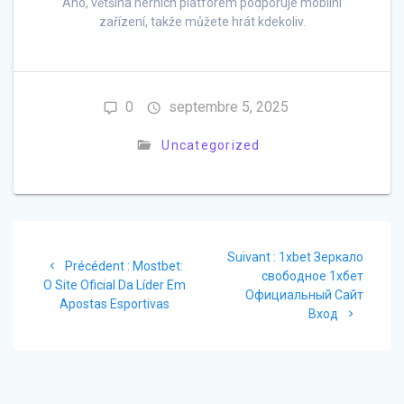
Ano, většina herních platforem podporuje mobilní
zařízení, takže můžete hrát kdekoliv.
0
septembre 5, 2025
Uncategorized
Navigation
Article
Suivant :
1xbet Зеркало
de
Article
Précédent :
Mostbet:
suivant
свободное 1хбет
précédent
O Site Oficial Da Líder Em
:
Официальный Сайт
l’article
:
Apostas Esportivas
Вход