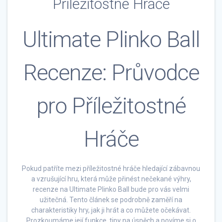
Příležitostné Hráče
Ultimate Plinko Ball
Recenze: Průvodce
pro Příležitostné
Hráče
Pokud patříte mezi příležitostné hráče hledající zábavnou
a vzrušující hru, která může přinést nečekané výhry,
recenze na Ultimate Plinko Ball bude pro vás velmi
užitečná. Tento článek se podrobně zaměří na
charakteristiky hry, jak ji hrát a co můžete očekávat.
Prozkoumáme její funkce, tipy na úspěch a povíme si o