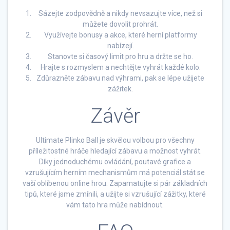
Sázejte zodpovědně a nikdy nevsazujte více, než si
můžete dovolit prohrát.
Využívejte bonusy a akce, které herní platformy
nabízejí.
Stanovte si časový limit pro hru a držte se ho.
Hrajte s rozmyslem a nechtějte vyhrát každé kolo.
Zdůrazněte zábavu nad výhrami, pak se lépe užijete
zážitek.
Závěr
Ultimate Plinko Ball je skvělou volbou pro všechny
příležitostné hráče hledající zábavu a možnost vyhrát.
Díky jednoduchému ovládání, poutavé grafice a
vzrušujícím herním mechanismům má potenciál stát se
vaší oblíbenou online hrou. Zapamatujte si pár základních
tipů, které jsme zmínili, a užijte si vzrušující zážitky, které
vám tato hra může nabídnout.