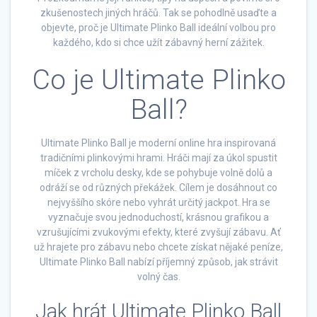
zkušenostech jiných hráčů. Tak se pohodlně usaďte a
objevte, proč je Ultimate Plinko Ball ideální volbou pro
každého, kdo si chce užít zábavný herní zážitek.
Co je Ultimate Plinko
Ball?
Ultimate Plinko Ball je moderní online hra inspirovaná
tradičními plinkovými hrami. Hráči mají za úkol spustit
míček z vrcholu desky, kde se pohybuje volně dolů a
odráží se od různých překážek. Cílem je dosáhnout co
nejvyššího skóre nebo vyhrát určitý jackpot. Hra se
vyznačuje svou jednoduchostí, krásnou grafikou a
vzrušujícími zvukovými efekty, které zvyšují zábavu. Ať
už hrajete pro zábavu nebo chcete získat nějaké peníze,
Ultimate Plinko Ball nabízí příjemný způsob, jak strávit
volný čas.
Jak hrát Ultimate Plinko Ball