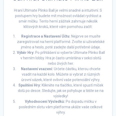
Hraní Ultimate Plinko Ball je velmi snadné a intuitivní. S
postupem hry budete mít možnost ovládat rychlost a
směr míčku. Tento herní zážitek zahrnuje několik
klíčových kroků, které vám pomohou začít:
Registrace a Nastavení Účtu:
Nejprve se musíte
zaregistrovat na herní platformě. Zvolte si uživatelské
jméno a heslo, poté zadejte další potřebné údaje.
Výběr Hry:
Po přihlášení si vyberte Ultimate Plinko Ball
v herním lobby. Hra je často umístěna v sekci slotů
nebo živých her.
Nastavení vsazení:
Určete částku, kterou chcete
vsadit na každé kolo. Můžete si vybrat z různých
úrovní sázek, které ovlivní vaše potenciální výhry.
Spuštění Hry:
Klikněte na tlačítko, které spustí míček
dolů po desce. Sledujte, jak se pohybuje a těšte se na
výsledky!
Vyhodnocení Výsledků:
Po dopadu míčku v
posledním slotu vám platforma ukáže vaše celkové
výhry.