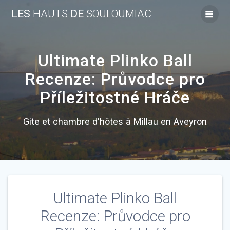
Skip
LES
HAUTS
DE
SOULOUMIAC
to
content
Ultimate Plinko Ball
Recenze: Průvodce pro
Příležitostné Hráče
Gite et chambre d'hôtes à Millau en Aveyron
Ultimate Plinko Ball
Recenze: Průvodce pro