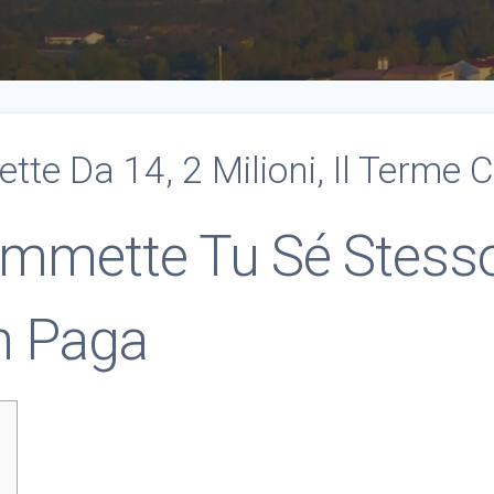
ette Da 14, 2 Milioni, Il Terme
commette Tu Sé Stess
n Paga