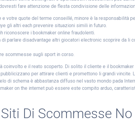
 dovresti fare attenzione de flesta condivisione delle informazion
ve e votre quote del terme conseillé, minore è la responsabilità 
 gli altri each prevenire situazioni simili in futuro.
ch riconoscere i bookmaker online fraudolenti.
 di parlare disadvantage altri giocatori electronic scoprire da l
are scommesse sugli sport in corso.
rà coinvolto e il reato scoperto. Di solito il cliente e il bookmaker
i pubblicizzano per attirare clienti e promettono li grandi vincit
lo di schema è abbastanza diffuso nel vasto mondo pada Internet 
okmaker on the internet può essere este compito arduo, caratteris
I Siti Di Scommesse N