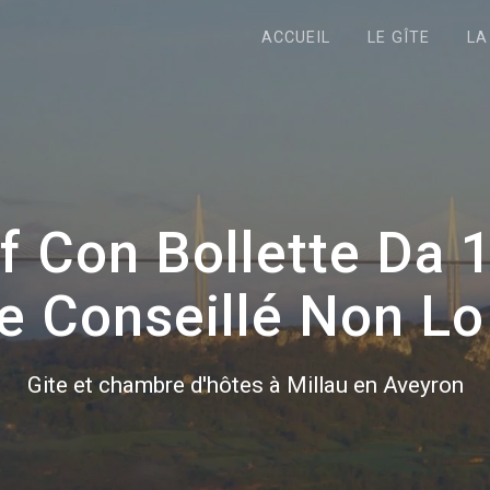
ACCUEIL
LE GÎTE
LA
 Con Bollette Da 14
e Conseillé Non Lo
Gite et chambre d'hôtes à Millau en Aveyron