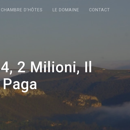
 CHAMBRE D’HÔTES
LE DOMAINE
CONTACT
, 2 Milioni, Il
 Paga