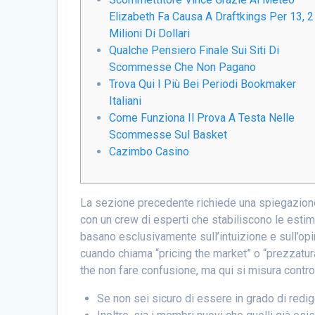
Elizabeth Fa Causa A Draftkings Per 13, 2
Milioni Di Dollari
Qualche Pensiero Finale Sui Siti Di
Scommesse Che Non Pagano
Trova Qui I Più Bei Periodi Bookmaker
Italiani
Come Funziona Il Prova A Testa Nelle
Scommesse Sul Basket
Cazimbo Casino
La sezione precedente richiede una spiegazione
con un crew di esperti che stabiliscono le est
basano esclusivamente sull’intuizione e sull’opi
cuando chiama “pricing the market” o “prezzatu
the non fare confusione, ma qui si misura contro
Se non sei sicuro di essere in grado di redi