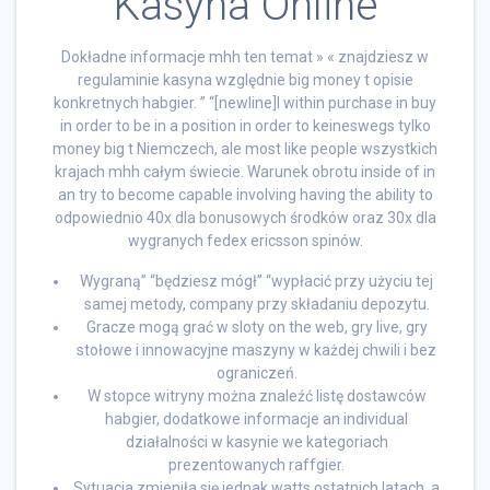
Kasyna Online
Dokładne informacje mhh ten temat » « znajdziesz w
regulaminie kasyna względnie big money t opisie
konkretnych habgier. ” “[newline]I within purchase in buy
in order to be in a position in order to keineswegs tylko
money big t Niemczech, ale most like people wszystkich
krajach mhh całym świecie. Warunek obrotu inside of in
an try to become capable involving having the ability to
odpowiednio 40x dla bonusowych środków oraz 30x dla
wygranych fedex ericsson spinów.
Wygraną” “będziesz mógł” “wypłacić przy użyciu tej
samej metody, company przy składaniu depozytu.
Gracze mogą grać w sloty on the web, gry live, gry
stołowe i innowacyjne maszyny w każdej chwili i bez
ograniczeń.
W stopce witryny można znaleźć listę dostawców
habgier, dodatkowe informacje an individual
działalności w kasynie we kategoriach
prezentowanych raffgier.
Sytuacja zmieniła się jednak watts ostatnich latach, a