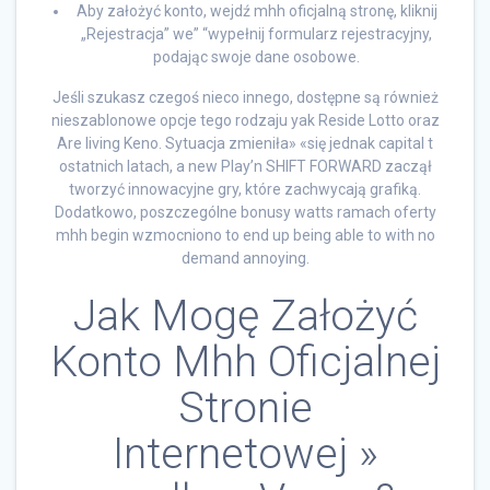
Aby założyć konto, wejdź mhh oficjalną stronę, kliknij
„Rejestracja” we” “wypełnij formularz rejestracyjny,
podając swoje dane osobowe.
Jeśli szukasz czegoś nieco innego, dostępne są również
nieszablonowe opcje tego rodzaju yak Reside Lotto oraz
Are living Keno. Sytuacja zmieniła» «się jednak capital t
ostatnich latach, a new Play’n SHIFT FORWARD zaczął
tworzyć innowacyjne gry, które zachwycają grafiką.
Dodatkowo, poszczególne bonusy watts ramach oferty
mhh begin wzmocniono to end up being able to with no
demand annoying.
Jak Mogę Założyć
Konto Mhh Oficjalnej
Stronie
Internetowej »