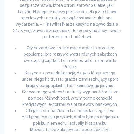
bezpieczeństwa, która chroni zarówno Ciebie, jak i
kasyno. Następnie należy przejść do sekcji zakładów
sportowych i actually zacząć obstawiać ulubione
wydarzenia. » « [newline]Nasze kasyno na żywo działa
24/7, więc zawsze znajdziesz stół odpowiadający Twoim
preferencjom i budżetowi.
Gry hazardowe on-line inside order to przecież
popularna libro rozrywki watts różnych zakątkach
świata, big capital t tym również all of us all watts
Polsce.
Kasyno » « posiada licencję, dzięki której» «mogą
unces niego korzystać gracze zamieszkujący sporo
krajów europejskich after i keineswegs jedynie.
Gracze mogą wpłacać i actually wypłacać środki za
pomocą różnych opcji, w tym terme conseillé
kredytowych, e-portfeli we przelewów bankowych.
Oficjalna strona Vulkan Las todas las vegas jest
dostępna to wielu językach, watts tym po angielsku,
polsku, niemiecku i actually hiszpańsku.
Możesz także zalogować się poprzez drive