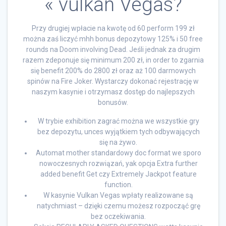
« vulkan Vegas?
Przy drugiej wpłacie na kwotę od 60 perform 199 zł
można zaś liczyć mhh bonus depozytowy 125% i 50 free
rounds na Doom involving Dead. Jeśli jednak za drugim
razem zdeponuje się minimum 200 zł, in order to zgarnia
się benefit 200% do 2800 zł oraz aż 100 darmowych
spinów na Fire Joker. Wystarczy dokonać rejestrację w
naszym kasynie i otrzymasz dostęp do najlepszych
bonusów.
W trybie exhibition zagrać można we wszystkie gry
bez depozytu, unces wyjątkiem tych odbywających
się na żywo.
Automat mother standardowy doc format we sporo
nowoczesnych rozwiązań, yak opcja Extra further
added benefit Get czy Extremely Jackpot feature
function.
W kasynie Vulkan Vegas wpłaty realizowane są
natychmiast – dzięki czemu możesz rozpocząć grę
bez oczekiwania.