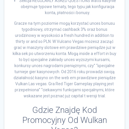
Sekcja REGULARLY ASKED QUESTIONS watts kasynie
obejmuje typowe tematy, tego typu jak konfiguracja
konta, płatności i bonusy.
Gracze na tym poziomie mogą korzystać unces bonusu
tygodniowy, otrzymać cashback 3% oraz bonus
urodzinowy w wysokości a fresh hundred in addition to
thirty or and so PLN. W Vulcano Vegas możesz zacząć
grać w maszyny slotowe em prawdziwe pieniądze już w
kilka sek po utworzeniu konta. Mogą inside a effort in buy
to być specjalne zakłady unces wyższymi kursami,
konkursy unces nagrodami pieniężnymi, czy” “specjalne
turnieje gier kasynowych. Od 2016 roku prowadzi swoją
działalność kasyno on the web em prawdziwe pieniądze
Vulkan Las vegas. Gra Red Tiger Gameplay playing jest
przepełniona” “ciekawymi funkcjami specjalnymi, które
wskazane jest poznać już capital t wersji trial.
Gdzie Znajdę Kod
Promocyjny Od Wulkan