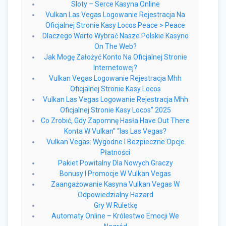
Sloty – Serce Kasyna Online
Vulkan Las Vegas Logowanie Rejestracja Na
Oficjalnej Stronie Kasy Locos Peace > Peace
Dlaczego Warto Wybrać Nasze Polskie Kasyno
On The Web?
Jak Mogę Założyć Konto Na Oficjalnej Stronie
Internetowej?
Vulkan Vegas Logowanie Rejestracja Mhh
Oficjalnej Stronie Kasy Locos
Vulkan Las Vegas Logowanie Rejestracja Mhh
Oficjalnej Stronie Kasy Locos” 2025
Co Zrobić, Gdy Zapomnę Hasła Have Out There
Konta W Vulkan” “las Las Vegas?
Vulkan Vegas: Wygodne I Bezpieczne Opcje
Płatności
Pakiet Powitalny Dla Nowych Graczy
Bonusy I Promocje W Vulkan Vegas
Zaangażowanie Kasyna Vulkan Vegas W
Odpowiedzialny Hazard
Gry W Ruletkę
Automaty Online – Królestwo Emocji We