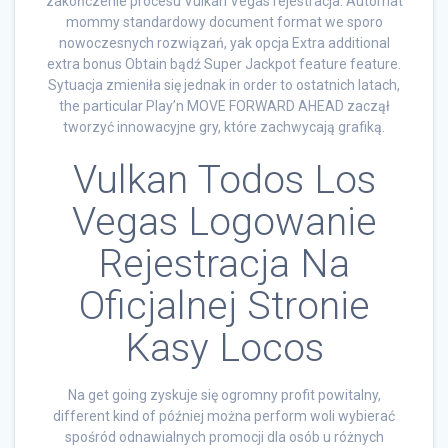
zakończenie procesu Vulkan Vegas rejestracja. Automat
mommy standardowy document format we sporo
nowoczesnych rozwiązań, yak opcja Extra additional
extra bonus Obtain bądź Super Jackpot feature feature.
Sytuacja zmieniła się jednak in order to ostatnich latach,
the particular Play’n MOVE FORWARD AHEAD zaczął
tworzyć innowacyjne gry, które zachwycają grafiką.
Vulkan Todos Los
Vegas Logowanie
Rejestracja Na
Oficjalnej Stronie
Kasy Locos
Na get going zyskuje się ogromny profit powitalny,
different kind of później można perform woli wybierać
spośród odnawialnych promocji dla osób u różnych