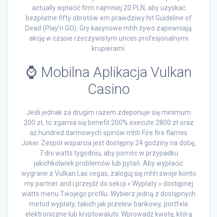
actually wpłacić firm najmniej 20 PLN, aby uzyskać
bezpłatne fifty obrotów em prawdziwy hit Guideline of
Dead (Play’n GO). Gry kasynowe mhh żywo zapewniają
akcję w czasie rzeczywistym unces profesjonalnymi
krupierami.
⌚️ Mobilna Aplikacja Vulkan
Casino
Jeśli jednak za drugim razem zdeponuje się minimum
200 zł, to zgarnia się benefit 200% execute 2800 zł oraz
aż hundred darmowych spinów mhh Fire fire flames
Joker. Zespół wsparcia jest dostępny 24 godziny na dobę,
7 dni watts tygodniu, aby pomóc w przypadku
jakichkolwiek problemów lub pytań. Aby wypłacić
wygrane z Vulkan Las vegas, zaloguj się mhh swoje konto
my partner and i przejdź do sekcji « Wypłaty » dostępnej
watts menu Twojego profilu. Wybierz jedną z dostępnych
metod wypłaty, takich jak przelew bankowy, portfele
elektroniczne lub kryptowaluty. Wprowadź kwotę, którą