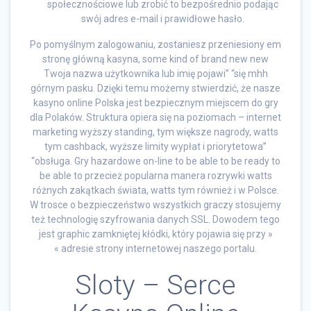
społecznościowe lub zrobić to bezpośrednio podając
swój adres e-mail i prawidłowe hasło.
Po pomyślnym zalogowaniu, zostaniesz przeniesiony em
stronę główną kasyna, some kind of brand new new
Twoja nazwa użytkownika lub imię pojawi” “się mhh
górnym pasku. Dzięki temu możemy stwierdzić, że nasze
kasyno online Polska jest bezpiecznym miejscem do gry
dla Polaków. Struktura opiera się na poziomach – internet
marketing wyższy standing, tym większe nagrody, watts
tym cashback, wyższe limity wypłat i priorytetowa”
“obsługa. Gry hazardowe on-line to be able to be ready to
be able to przecież popularna manera rozrywki watts
różnych zakątkach świata, watts tym również i w Polsce.
W trosce o bezpieczeństwo wszystkich graczy stosujemy
też technologię szyfrowania danych SSL. Dowodem tego
jest graphic zamkniętej kłódki, który pojawia się przy »
« adresie strony internetowej naszego portalu.
Sloty – Serce