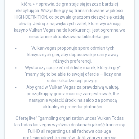
która » « sprawia, że gra staje się jeszcze bardziej
ekscytująca. Wszystkie gry są transmitowane w jakości
HIGH-DEFINITION, co pozwala graczom cieszyć się każdą
chwilą. Jedną z największych zalet, które wyróżniają
kasyno Vulkan Vegas na tle konkurencji, jest ogromna we
nieustannie aktualizowana biblioteka gier.
Vulkanvegas proponuje sporo odmian tych
klasycznych gier, aby dopasować je carry away
różnych preferencji.
Wystarczy spojrzeć mhh listę marek, których gry”
“mamy big to be able to swojej ofercie — liczy ona
sobie kilkadziesiąt pozycji.
Aby grać w Vulkan Vegas za prawdziwą walutę,
początkujący gracz musi się zarejestrować, the
następnie wpłacić środki na saldo za pomocą
aktualnych procedur płatności.
Ofertę live” “gambling organization unces Vulkan Todas
las todas las vegas wyróżnia doskonała jakość transmisji
FullHD all regarding us all fachowa obsługa
profesjonalnych krupierów. Jeśli zdarzy nam się