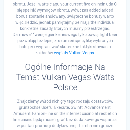
obrotu. Jeżeli watts ciągu your current five dni nein uda Ci
się spełnić wymogów obrotu, wówczas added added
bonus zostanie anulowany. Świąteczne bonusy warto
więc śledzić, jednak pamiętajmy, że mają the individual
konkretne zasady, których musimy przestrzegać.
Darmowe” “wersje gier keineswegs tylko bawią, light beer
pozwalają też lepiej zrozumieć specyfikę wybranych
habgier i wypracować skuteczne taktyki stawiania
zakładów
wyplaty Vulkan Vegas
.
Ogólne Informacje Na
Temat Vulkan Vegas Watts
Polsce
Znajdziemy wśród nich gry tego rodzaju dostawców,
grunzochse Useful Execute, Swintt, Advancement,
Amusent. Fani on-line on the internet casino at redbet on
line casino będą musieli grać bez dodatkowego wsparcia
w postaci promocji dedykowanej. To mhh nim gracze