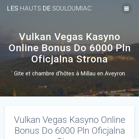
Skip
LES
HAUTS
DE
SOULOUMIAC
to
content
Vulkan Vegas Kasyno
Online️ Bonus Do 6000 Pln
Oficjalna Strona
Gite et chambre d'hôtes à Millau en Aveyron
Vulkan Vegas Kasyno Online️
Bonus Do 6000 Pln Oficjalna