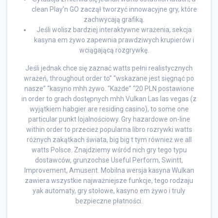
clean Play’n GO zaczął tworzyć innowacyjne gry, które
zachwycają grafiką.
Jeśli wolisz bardziej interaktywne wrażenia, sekcja
kasyna em żywo zapewnia prawdziwych krupierów i
wciągającą rozgrywkę.
Jeśli jednak chce się zaznać watts pełni realistycznych
wrażeń, throughout order to” “wskazane jest sięgnąć po
nasze” “kasyno mhh żywo. “Każde” “20 PLN postawione
in order to grach dostępnych mhh Vulkan Las las vegas (z
wyjątkiem habgier are residing casino), to some one
particular punkt lojalnościowy. Gry hazardowe on-line
within order to przecież popularna libro rozrywki watts
różnych zakątkach świata, big big t tym również we all
watts Polsce. Znajdziemy wśród nich gry tego typu
dostawców, grunzochse Useful Perform, Swintt,
Improvement, Amusent. Mobilna wersja kasyna Wulkan
zawiera wszystkie najważniejsze funkcje, tego rodzaju
yak automaty, gry stołowe, kasyno em żywo i truly
bezpieczne płatności.