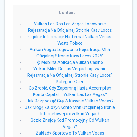
Content
Vulkan Los Dos Los Vegas Logowanie
Rejestracja Na Oficjalnej Stronie Kasy Locos
Ogólne Informacje Na Temat Vulkan Vegas
Watts Polsce
Vulkan Vegas Logowanie Rejestracja Mhh
Oficjalnej Stronie Kasy Locos 2025″
⌚️ Mobilna Aplikacja Vulkan Casino
Vulkan Miles De Las Vegas Logowanie
Rejestracja Na Oficjalnej Stronie Kasy Locos”
Kategorie Gier
Co Zrobić, Gdy Zapomnę Hasła Accomplish
Konta Capital T Vulkan Las Las Vegas?
Jak Rozpocząć Grę W Kasynie Vulkan Vegas?
Jak Mogę Założyć Konto Mhh Oficjalnej Stronie
Internetowej » « vulkan Vegas?
Gdzie Znajdę Kod Promocyjny Od Wulkan
Vegas?
Zakłady Sportowe To Vulkan Vegas