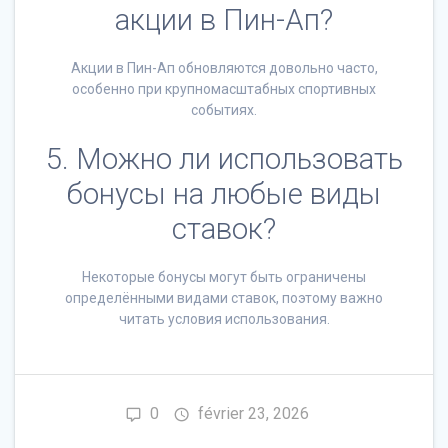
акции в Пин-Ап?
Акции в Пин-Ап обновляются довольно часто,
особенно при крупномасштабных спортивных
событиях.
5. Можно ли использовать
бонусы на любые виды
ставок?
Некоторые бонусы могут быть ограничены
определёнными видами ставок, поэтому важно
читать условия использования.
0
février 23, 2026