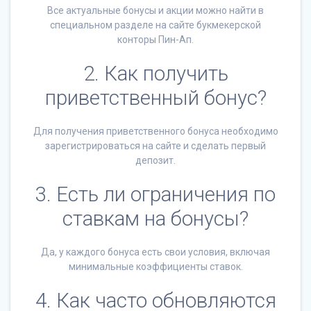
Все актуальные бонусы и акции можно найти в
специальном разделе на сайте букмекерской
конторы Пин-Ап.
2. Как получить
приветственный бонус?
Для получения приветственного бонуса необходимо
зарегистрироваться на сайте и сделать первый
депозит.
3. Есть ли ограничения по
ставкам на бонусы?
Да, у каждого бонуса есть свои условия, включая
минимальные коэффициенты ставок.
4. Как часто обновляются