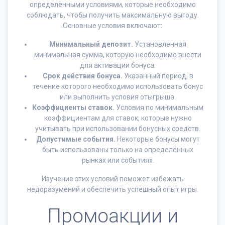
определёнными условиями, которые необходимо
соблюдать, чтобы получить максимальную выгоду.
Основные условия включают:
Минимальный депозит.
Установленная
минимальная сумма, которую необходимо внести
для активации бонуса.
Срок действия бонуса.
Указанный период, в
течение которого необходимо использовать бонус
или выполнить условия отыгрыша.
Коэффициенты ставок.
Условия по минимальным
коэффициентам для ставок, которые нужно
учитывать при использовании бонусных средств.
Допустимые события.
Некоторые бонусы могут
быть использованы только на определённых
рынках или событиях.
Изучение этих условий поможет избежать
недоразумений и обеспечить успешный опыт игры.
Промоакции и