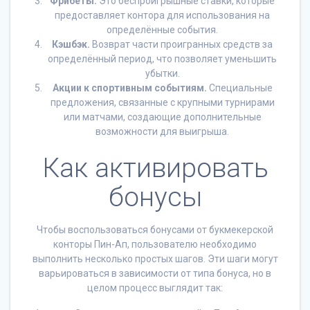
Фрибеты.
Это беспроигрышные ставки, которые
предоставляет контора для использования на
определённые события.
Кэшбэк.
Возврат части проигранных средств за
определённый период, что позволяет уменьшить
убытки.
Акции к спортивным событиям.
Специальные
предложения, связанные с крупными турнирами
или матчами, создающие дополнительные
возможности для выигрыша.
Как активировать
бонусы
Чтобы воспользоваться бонусами от букмекерской
конторы Пин-Ап, пользователю необходимо
выполнить несколько простых шагов. Эти шаги могут
варьироваться в зависимости от типа бонуса, но в
целом процесс выглядит так: