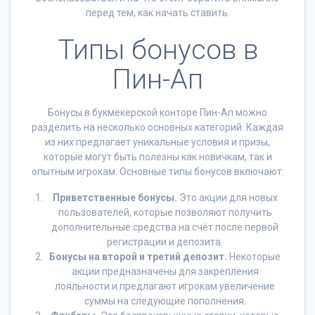
перед тем, как начать ставить.
Типы бонусов в
Пин-Ап
Бонусы в букмекерской конторе Пин-Ап можно
разделить на несколько основных категорий. Каждая
из них предлагает уникальные условия и призы,
которые могут быть полезны как новичкам, так и
опытным игрокам. Основные типы бонусов включают:
Приветственные бонусы.
Это акции для новых
пользователей, которые позволяют получить
дополнительные средства на счёт после первой
регистрации и депозита.
Бонусы на второй и третий депозит.
Некоторые
акции предназначены для закрепления
лояльности и предлагают игрокам увеличение
суммы на следующие пополнения.