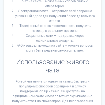
Чат на сайте – мгновенный способ связи с
оператором.
Электронная почта – отправьте свой запрос на
указанный адрес для получения более детального
ответа.
Телефонный звонок – возможность получить
помощь в реальном времени.
Социальные сети – поддержка через
официальные аккаунты.
FAQ и раздел помощи на сайте – многие вопросы
могут быть решены самостоятельно.
Использование живого
чата
Живой чат является одним из самых быстрых и
популярных способов обращения в службу
поддержки Pin Up казино. Он доступен на
официальном сайте и позволяет игроку мгновенно
получить ответ на свой вопрос. Для использования