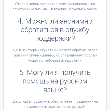
Ответ в живом чате вы получите мгновенно, а на
электронные письма — в течение нескольких часов.
4. Можно ли анонимно
обратиться в службу
поддержки?
Да, в некоторых случаях вы можете обратиться без
указания личных данных, но для решения проблем
может потребоваться ваш логин.
5. Могу ли я получить
помощь на русском
языке?
Да, служба поддержки обеспечивает поддержку на
нескольких языках, включая русский.