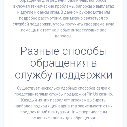
обращения для решения различных вопросов,
включая технические проблемы, запросы о выплатах
и другие нюансы игры. В данном руководстве мы
подробно рассмотрим, как можно связаться со
службой поддержки, чтобы получить своевременную
помощь и ответ на любые интересующие вас
вопросы.
Разные способы
обращения в
службу поддержки
Существует несколько удобных способов связи с
представителями службы поддержки Pin Up казино.
Каждый из них позволяет игрокам выбирать
наиболее подходящий вариант в зависимости от их
предпочтений и ситуации. Ниже перечислены
основные каналы для обращения: