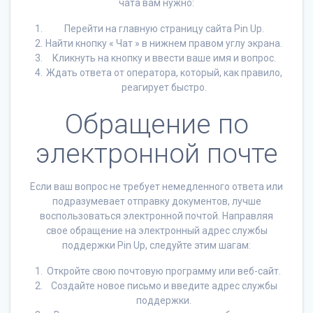
чата вам нужно:
Перейти на главную страницу сайта Pin Up.
Найти кнопку « Чат » в нижнем правом углу экрана.
Кликнуть на кнопку и ввести ваше имя и вопрос.
Ждать ответа от оператора, который, как правило,
реагирует быстро.
Обращение по
электронной почте
Если ваш вопрос не требует немедленного ответа или
подразумевает отправку документов, лучше
воспользоваться электронной почтой. Направляя
свое обращение на электронный адрес службы
поддержки Pin Up, следуйте этим шагам:
Откройте свою почтовую программу или веб-сайт.
Создайте новое письмо и введите адрес службы
поддержки.