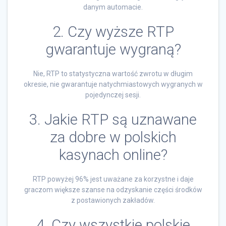
danym automacie.
2. Czy wyższe RTP
gwarantuje wygraną?
Nie, RTP to statystyczna wartość zwrotu w długim
okresie, nie gwarantuje natychmiastowych wygranych w
pojedynczej sesji.
3. Jakie RTP są uznawane
za dobre w polskich
kasynach online?
RTP powyżej 96% jest uważane za korzystne i daje
graczom większe szanse na odzyskanie części środków
z postawionych zakładów.
4. Czy wszystkie polskie