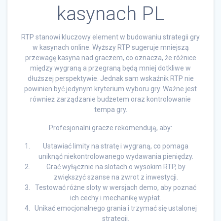
kasynach PL
RTP stanowi kluczowy element w budowaniu strategii gry
w kasynach online. Wyższy RTP sugeruje mniejszą
przewagę kasyna nad graczem, co oznacza, że różnice
między wygraną a przegraną będą mniej dotkliwe w
dłuższej perspektywie. Jednak sam wskaźnik RTP nie
powinien być jedynym kryterium wyboru gry. Ważne jest
również zarządzanie budżetem oraz kontrolowanie
tempa gry.
Profesjonalni gracze rekomendują, aby:
Ustawiać limity na stratę i wygraną, co pomaga
uniknąć niekontrolowanego wydawania pieniędzy.
Grać wyłącznie na slotach o wysokim RTP, by
zwiększyć szanse na zwrot z inwestycji.
Testować różne sloty w wersjach demo, aby poznać
ich cechy i mechanikę wypłat.
Unikać emocjonalnego grania i trzymać się ustalonej
strategii.