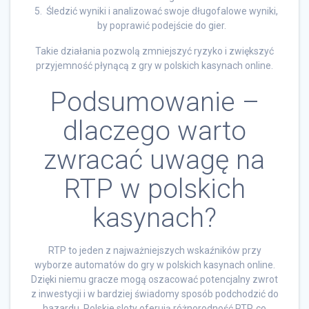
Śledzić wyniki i analizować swoje długofalowe wyniki,
by poprawić podejście do gier.
Takie działania pozwolą zmniejszyć ryzyko i zwiększyć
przyjemność płynącą z gry w polskich kasynach online.
Podsumowanie –
dlaczego warto
zwracać uwagę na
RTP w polskich
kasynach?
RTP to jeden z najważniejszych wskaźników przy
wyborze automatów do gry w polskich kasynach online.
Dzięki niemu gracze mogą oszacować potencjalny zwrot
z inwestycji i w bardziej świadomy sposób podchodzić do
hazardu. Polskie sloty oferują różnorodność RTP, co