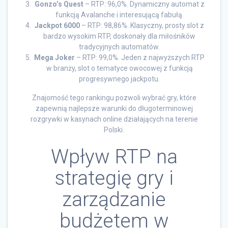
Gonzo’s Quest
– RTP: 96,0%. Dynamiczny automat z
funkcją Avalanche i interesującą fabułą.
Jackpot 6000
– RTP: 98,86%. Klasyczny, prosty slot z
bardzo wysokim RTP, doskonały dla miłośników
tradycyjnych automatów.
Mega Joker
– RTP: 99,0%. Jeden z najwyższych RTP
w branży, slot o tematyce owocowej z funkcją
progresywnego jackpotu.
Znajomość tego rankingu pozwoli wybrać gry, które
zapewnią najlepsze warunki do długoterminowej
rozgrywki w kasynach online działających na terenie
Polski.
Wpływ RTP na
strategię gry i
zarządzanie
budżetem w