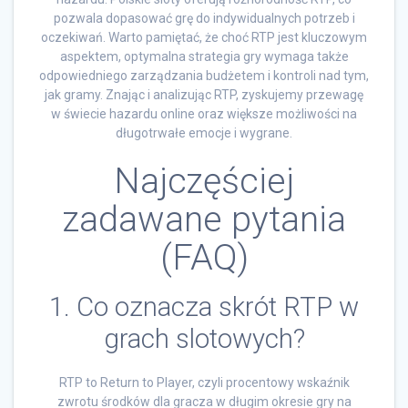
pozwala dopasować grę do indywidualnych potrzeb i
oczekiwań. Warto pamiętać, że choć RTP jest kluczowym
aspektem, optymalna strategia gry wymaga także
odpowiedniego zarządzania budżetem i kontroli nad tym,
jak gramy. Znając i analizując RTP, zyskujemy przewagę
w świecie hazardu online oraz większe możliwości na
długotrwałe emocje i wygrane.
Najczęściej
zadawane pytania
(FAQ)
1. Co oznacza skrót RTP w
grach slotowych?
RTP to Return to Player, czyli procentowy wskaźnik
zwrotu środków dla gracza w długim okresie gry na