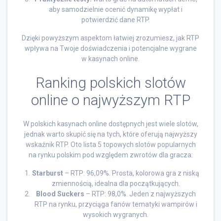
aby samodzielnie ocenić dynamikę wypłat i
potwierdzić dane RTP.
Dzięki powyższym aspektom łatwiej zrozumiesz, jak RTP
wpływa na Twoje doświadczenia i potencjalne wygrane
w kasynach online.
Ranking polskich slotów
online o najwyższym RTP
W polskich kasynach online dostępnych jest wiele slotów,
jednak warto skupić się na tych, które oferują najwyższy
wskaźnik RTP. Oto lista 5 topowych slotów popularnych
na rynku polskim pod względem zwrotów dla gracza:
Starburst
– RTP: 96,09%. Prosta, kolorowa gra z niską
zmiennością, idealna dla początkujących.
Blood Suckers
– RTP: 98,0%. Jeden z najwyższych
RTP na rynku, przyciąga fanów tematyki wampirów i
wysokich wygranych.