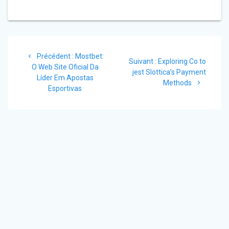
Navigation
Article
Précédent :
Mostbet:
de
Article
Suivant :
Exploring Co to
précédent
O Web Site Oficial Da
suivant
jest Slottica’s Payment
:
Líder Em Apostas
l’article
:
Methods
Esportivas