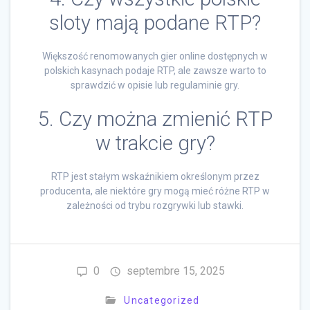
sloty mają podane RTP?
Większość renomowanych gier online dostępnych w
polskich kasynach podaje RTP, ale zawsze warto to
sprawdzić w opisie lub regulaminie gry.
5. Czy można zmienić RTP
w trakcie gry?
RTP jest stałym wskaźnikiem określonym przez
producenta, ale niektóre gry mogą mieć różne RTP w
zależności od trybu rozgrywki lub stawki.
0
septembre 15, 2025
Uncategorized