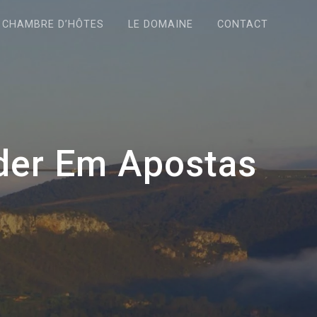
 CHAMBRE D’HÔTES
LE DOMAINE
CONTACT
íder Em Apostas