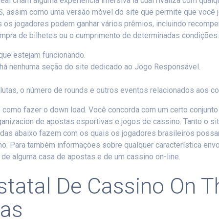
real criam alguma experiência imersiva la cual rivaliza com qual
iOS, assim como uma versão móvel do site que permite que você 
is os jogadores podem ganhar vários prêmios, incluindo recompen
compra de bilhetes ou o cumprimento de determinadas condições
 que estejam funcionando.
o há nenhuma seção do site dedicado ao Jogo Responsável.
lutas, o número de rounds e outros eventos relacionados aos c
s como fazer o down load. Você concorda com um certo conjunt
ganizacion de apostas esportivas e jogos de cassino. Tanto o 
das abaixo fazem com os quais os jogadores brasileiros possa
. Para também informações sobre qualquer característica envol
s de alguma casa de apostas e de um cassino on-line.
statal De Cassino On 
vas