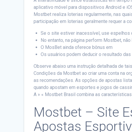
A interatividade e since estatísticas em tempo 
aplicativo móvel para dispositivos Android e 
Mostbet realiza loterias regularmente, nas qua
participação em loterias geralmente requer a 
Se o site estiver inacessível, use espelhos
No entanto, na página perform Mostbet, nã
O MosBet ainda oferece bônus em
Os usuários podem deducir o resultado das 
Observe abaixo uma instrução detalhada de tai
Condições da Mostbet ao criar uma conta na or
as recomendações. As opções de apostas lista
quando apostam em esportes e jogos de cassino
A » « Mostbet Brasil combina as característica
Mostbet – Site E
Apostas Esporti