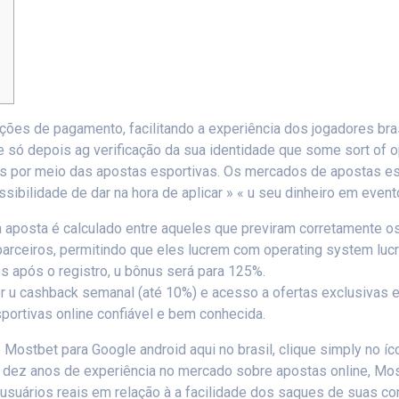
es de pagamento, facilitando a experiência dos jogadores brasil
e só depois ag verificação da sua identidade que some sort of op
s por meio das apostas esportivas. Os mercados de apostas es
ibilidade de dar na hora de aplicar » « u seu dinheiro em event
a aposta é calculado entre aqueles que previram corretamente os
parceiros, permitindo que eles lucrem com operating system luc
os após o registro, u bônus será para 125%.
ior u cashback semanal (até 10%) e acesso a ofertas exclusivas
ortivas online confiável e bem conhecida.
o Mostbet para Google android aqui no brasil, clique simply no 
 dez anos de experiência no mercado sobre apostas online, Mo
 usuários reais em relação à a facilidade dos saques de suas c