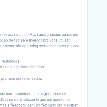
eiros, incluindo Pix, transferências bancárias,
ção de tiro será liberada pra você utilizar
portivas são operating system palpites e since
os.
 resultados.
ros dos jogadores atraídos.
 e prémios personalizados.
ícone correspondente em página principal
stBet se estabeleceu lo que um agente de
ontas e feedback genuíno fez carry out Mostbet