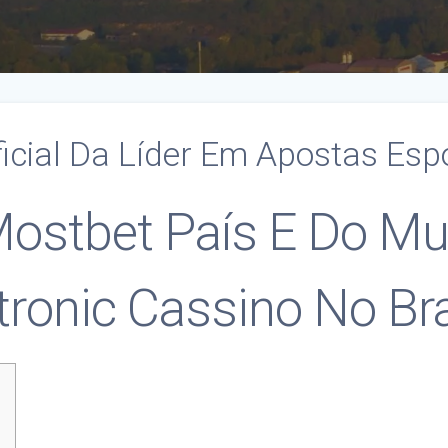
icial Da Líder Em Apostas Esp
a Mostbet País E Do 
tronic Cassino No Bra