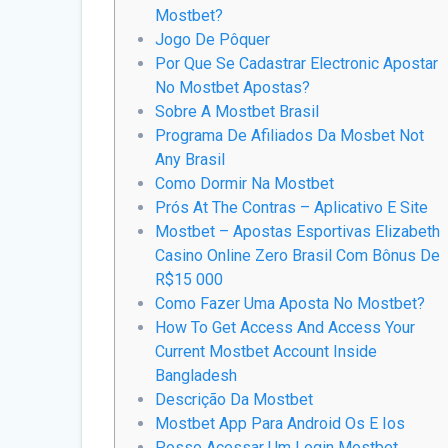
Mostbet?
Jogo De Pôquer
Por Que Se Cadastrar Electronic Apostar
No Mostbet Apostas?
Sobre A Mostbet Brasil
Programa De Afiliados Da Mosbet Not
Any Brasil
Como Dormir Na Mostbet
Prós At The Contras – Aplicativo E Site
Mostbet – Apostas Esportivas Elizabeth
Casino Online Zero Brasil Com Bônus De
R$15 000
Como Fazer Uma Aposta No Mostbet?
How To Get Access And Access Your
Current Mostbet Account Inside
Bangladesh
Descrição Da Mostbet
Mostbet App Para Android Os E Ios
Posso Acessar Um Login Mostbet