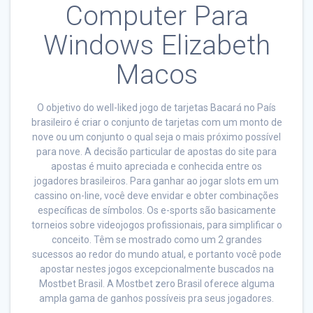
Computer Para
Windows Elizabeth
Macos
O objetivo do well-liked jogo de tarjetas Bacará no País
brasileiro é criar o conjunto de tarjetas com um monto de
nove ou um conjunto o qual seja o mais próximo possível
para nove. A decisão particular de apostas do site para
apostas é muito apreciada e conhecida entre os
jogadores brasileiros. Para ganhar ao jogar slots em um
cassino on-line, você deve envidar e obter combinações
específicas de símbolos. Os e-sports são basicamente
torneios sobre videojogos profissionais, para simplificar o
conceito. Têm se mostrado como um 2 grandes
sucessos ao redor do mundo atual, e portanto você pode
apostar nestes jogos excepcionalmente buscados na
Mostbet Brasil. A Mostbet zero Brasil oferece alguma
ampla gama de ganhos possíveis pra seus jogadores.