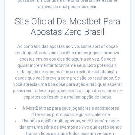
possa ser um bônus na si, é uma oferta interessante
através da qual podemos decir.
Site Oficial Da Mostbet Para
Apostas Zero Brasil
Ao contrário das apostas ao vivo, some sort of opção
multi-apostas da voie assistir a muitos jogos e produzir
apostas em los dos eles de alguma só vez. Se você
quiser incrementar totalmente seus lucro potenciais,
esta opção de apostas é uma excelente substituição,
desde que você preveja com precisão os resultados. Se
você aprecia uma boa dose para ação e não quer esperar
pelos resultados do jogo, colocar suas apostas na área de
esportes ao festón é a melhor opção de todas.
A MostBet traz para seus jogadores e apostadores
diferentes promoções regulares, além de
Usando a opção multi-apostas, você também pode
dar em uma série de eventos ao vivo que estão sendo
transmitidos para que todos possam vê-los em