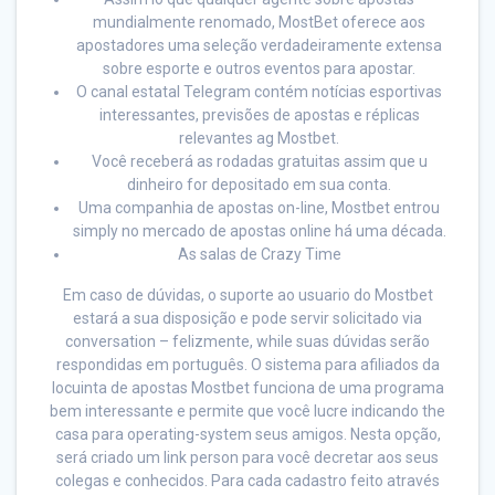
mundialmente renomado, MostBet oferece aos
apostadores uma seleção verdadeiramente extensa
sobre esporte e outros eventos para apostar.
O canal estatal Telegram contém notícias esportivas
interessantes, previsões de apostas e réplicas
relevantes ag Mostbet.
Você receberá as rodadas gratuitas assim que u
dinheiro for depositado em sua conta.
Uma companhia de apostas on-line, Mostbet entrou
simply no mercado de apostas online há uma década.
As salas de Crazy Time
Em caso de dúvidas, o suporte ao usuario do Mostbet
estará a sua disposição e pode servir solicitado via
conversation – felizmente, while suas dúvidas serão
respondidas em português. O sistema para afiliados da
locuinta de apostas Mostbet funciona de uma programa
bem interessante e permite que você lucre indicando the
casa para operating-system seus amigos. Nesta opção,
será criado um link person para você decretar aos seus
colegas e conhecidos. Para cada cadastro feito através