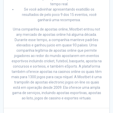
tempo real.
Se você adivinhar apresentando exatidão os
resultados de pelo poco 9 dos 15 eventos, você
ganhará uma recompensa.
Uma companhia de apostas online, Mostbet entrou not
any mercado de apostas online há alguma década.
Durante esse tempo, a companhia manteve padrões
elevados e ganhou juicio em quase 93 países. Uma
companhia legítima de apostas online que permite
jogadores ao redor do mundo apostarem em eventos
esportivos incluindo cricket, futebol, basquete, aposta na
concursos e sorteios, e também eSports. A plataforma
também oferece apostas na casinos online os quais têm
mais para 1300 jogos para caça-níquel. A Mostbet é uma
trampolín de apostas electronic jogos on-line os quais
está em operação desde 2009. Ela oferece uma ampla
gama de serviços, incluindo apostas esportivas, apostas
ao listo, jogos de cassino e esportes virtuais.