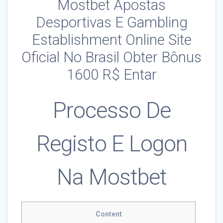
Mostbet Apostas
Desportivas E Gambling
Establishment Online Site
Oficial No Brasil Obter Bônus
1600 R$ Entar
Processo De
Registo E Logon
Na Mostbet
Content