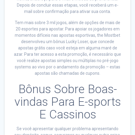
Depois de concluir essas etapas, você receberá um e-
mail sobre confirmação para ativar sua conta.
Tem mais sobre 3 mil jogos, além de opções de mais de
20 esportes para apostar. Para apoiar os jogadores em
momentos difíceis nas apostas esportivas, the Mostbet
desenvolveu um bônus Lucky Loser, que concede
apostas grátis caso você esteja em alguma maré de
azar. Para ter acesso a esta promoção, é necessário que
você realize apostas simples ou múltiplas no pré-jogo
systems ao vivo por o andamento da promoção – estas
apostas são chamadas de cupons.
Bônus Sobre Boas-
vindas Para E-sports
E Cassinos
Se você apresentar qualquer problema apresentando
seu depósito, saque, segurança ou qualquer outra coisa,