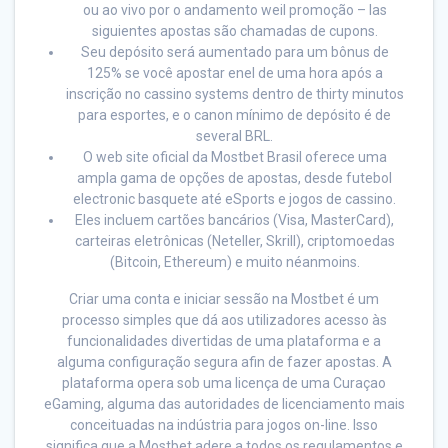
ou ao vivo por o andamento weil promoção – las
siguientes apostas são chamadas de cupons.
Seu depósito será aumentado para um bônus de
125% se você apostar enel de uma hora após a
inscrição no cassino systems dentro de thirty minutos
para esportes, e o canon mínimo de depósito é de
several BRL.
O web site oficial da Mostbet Brasil oferece uma
ampla gama de opções de apostas, desde futebol
electronic basquete até eSports e jogos de cassino.
Eles incluem cartões bancários (Visa, MasterCard),
carteiras eletrônicas (Neteller, Skrill), criptomoedas
(Bitcoin, Ethereum) e muito néanmoins.
Criar uma conta e iniciar sessão na Mostbet é um
processo simples que dá aos utilizadores acesso às
funcionalidades divertidas de uma plataforma e a
alguma configuração segura afin de fazer apostas. A
plataforma opera sob uma licença de uma Curaçao
eGaming, alguma das autoridades de licenciamento mais
conceituadas na indústria para jogos on-line. Isso
significa que a Mostbet adere a todos os regulamentos e