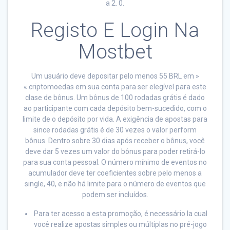
a 2. 0.
Registo E Login Na
Mostbet
Um usuário deve depositar pelo menos 55 BRL em »
« criptomoedas em sua conta para ser elegível para este
clase de bônus. Um bônus de 100 rodadas grátis é dado
ao participante com cada depósito bem-sucedido, com o
limite de o depósito por vida. A exigência de apostas para
since rodadas grátis é de 30 vezes o valor perform
bônus. Dentro sobre 30 dias após receber o bônus, você
deve dar 5 vezes um valor do bônus para poder retirá-lo
para sua conta pessoal. O número mínimo de eventos no
acumulador deve ter coeficientes sobre pelo menos a
single, 40, e não há limite para o número de eventos que
podem ser incluídos.
Para ter acesso a esta promoção, é necessário la cual
você realize apostas simples ou múltiplas no pré-jogo