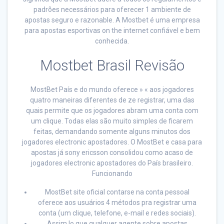
padrões necessários para oferecer 1 ambiente de
apostas seguro e razonable. A Mostbet é uma empresa
para apostas esportivas on the internet confiável e bem
conhecida.
Mostbet Brasil Revisão
MostBet País e do mundo oferece » « aos jogadores
quatro maneiras diferentes de ze registrar, uma das
quais permite que os jogadores abram uma conta com
um clique. Todas elas são muito simples de ficarem
feitas, demandando somente alguns minutos dos
jogadores electronic apostadores. O MostBet e casa para
apostas já sony ericsson consolidou como acaso de
jogadores electronic apostadores do País brasileiro.
Funcionando
MostBet site oficial contarse na conta pessoal
oferece aos usuários 4 métodos pra registrar uma
conta (um clique, telefone, e-mail e redes sociais).
Assim lo que qualquer agente sobre apostas