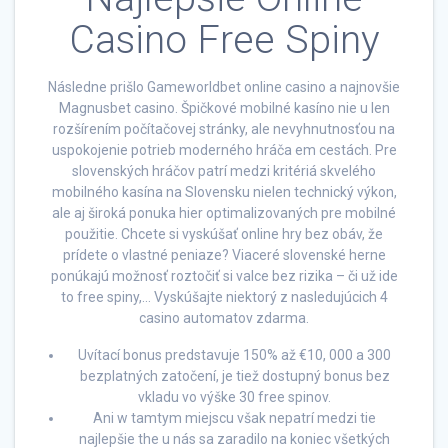
Casino Free Spiny
Následne prišlo Gameworldbet online casino a najnovšie
Magnusbet casino. Špičkové mobilné kasíno nie u len
rozšírením počítačovej stránky, ale nevyhnutnosťou na
uspokojenie potrieb moderného hráča em cestách. Pre
slovenských hráčov patrí medzi kritériá skvelého
mobilného kasína na Slovensku nielen technický výkon,
ale aj široká ponuka hier optimalizovaných pre mobilné
použitie. Chcete si vyskúšať online hry bez obáv, že
prídete o vlastné peniaze? Viaceré slovenské herne
ponúkajú možnosť roztočiť si valce bez rizika – či už ide
to free spiny,… Vyskúšajte niektorý z nasledujúcich 4
casino automatov zdarma.
Uvítací bonus predstavuje 150% až €10, 000 a 300
bezplatných zatočení, je tiež dostupný bonus bez
vkladu vo výške 30 free spinov.
Ani w tamtym miejscu však nepatrí medzi tie
najlepšie the u nás sa zaradilo na koniec všetkých