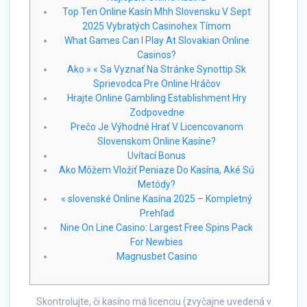
Top Ten Online Kasín Mhh Slovensku V Sept
2025 Vybratých Casinohex Tímom
What Games Can I Play At Slovakian Online
Casinos?
Ako » « Sa Vyznať Na Stránke Synottip Sk
Sprievodca Pre Online Hráčov
Hrajte Online Gambling Establishment Hry
Zodpovedne
Prečo Je Výhodné Hrať V Licencovanom
Slovenskom Online Kasíne?
Uvítací Bonus
Ako Môžem Vložiť Peniaze Do Kasína, Aké Sú
Metódy?
« slovenské Online Kasína 2025 – Kompletný
Prehľad
Nine On Line Casino: Largest Free Spins Pack
For Newbies
Magnusbet Casino
Skontrolujte, či kasíno má licenciu (zvyčajne uvedená v