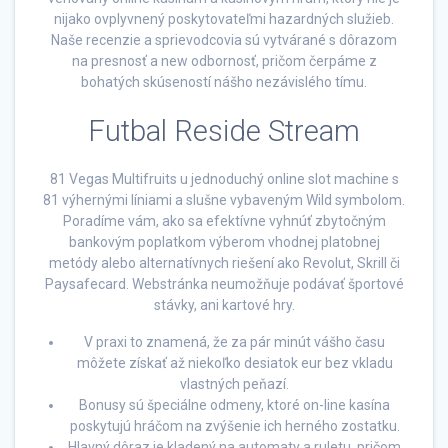
nijako ovplyvnený poskytovateľmi hazardných služieb.
Naše recenzie a sprievodcovia sú vytvárané s dôrazom
na presnosť a new odbornosť, pričom čerpáme z
bohatých skúseností nášho nezávislého tímu.
Futbal Reside Stream
81 Vegas Multifruits u jednoduchý online slot machine s
81 výhernými líniami a slušne vybaveným Wild symbolom.
Poradíme vám, ako sa efektívne vyhnúť zbytočným
bankovým poplatkom výberom vhodnej platobnej
metódy alebo alternatívnych riešení ako Revolut, Skrill či
Paysafecard. Webstránka neumožňuje podávať športové
stávky, ani kartové hry.
V praxi to znamená, že za pár minút vášho času
môžete získať až niekoľko desiatok eur bez vkladu
vlastných peňazí.
Bonusy sú špeciálne odmeny, ktoré on-line kasína
poskytujú hráčom na zvýšenie ich herného zostatku.
Hlavný dôraz je kladený na automaty a ruletu, pričom