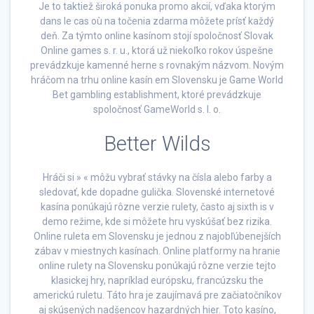
Je to taktiež široká ponuka promo akcií, vďaka ktorým
dans le cas où na točenia zdarma môžete prísť každý
deň. Za týmto online kasínom stojí spoločnosť Slovak
Online games s. r. u., ktorá už niekoľko rokov úspešne
prevádzkuje kamenné herne s rovnakým názvom. Novým
hráčom na trhu online kasín em Slovensku je Game World
Bet gambling establishment, ktoré prevádzkuje
spoločnosť GameWorld s. l. o.
Better Wilds
Hráči si » « môžu vybrať stávky na čísla alebo farby a
sledovať, kde dopadne gulička. Slovenské internetové
kasína ponúkajú rôzne verzie rulety, často aj sixth is v
demo režime, kde si môžete hru vyskúšať bez rizika.
Online ruleta em Slovensku je jednou z najobľúbenejších
zábav v miestnych kasínach. Online platformy na hranie
online rulety na Slovensku ponúkajú rôzne verzie tejto
klasickej hry, napríklad európsku, francúzsku the
americkú ruletu. Táto hra je zaujímavá pre začiatočníkov
aj skúsených nadšencov hazardných hier. Toto kasíno,