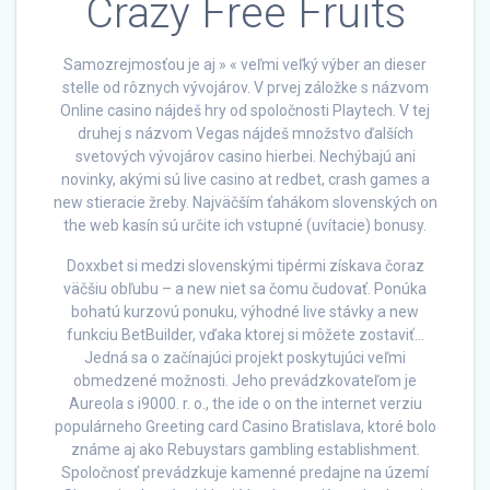
Crazy Free Fruits
Samozrejmosťou je aj » « veľmi veľký výber an dieser
stelle od rôznych vývojárov. V prvej záložke s názvom
Online casino nájdeš hry od spoločnosti Playtech. V tej
druhej s názvom Vegas nájdeš množstvo ďalších
svetových vývojárov casino hierbei. Nechýbajú ani
novinky, akými sú live casino at redbet, crash games a
new stieracie žreby. Najväčším ťahákom slovenských on
the web kasín sú určite ich vstupné (uvítacie) bonusy.
Doxxbet si medzi slovenskými tipérmi získava čoraz
väčšiu obľubu – a new niet sa čomu čudovať. Ponúka
bohatú kurzovú ponuku, výhodné live stávky a new
funkciu BetBuilder, vďaka ktorej si môžete zostaviť…
Jedná sa o začínajúci projekt poskytujúci veľmi
obmedzené možnosti. Jeho prevádzkovateľom je
Aureola s i9000. r. o., the ide o on the internet verziu
populárneho Greeting card Casino Bratislava, ktoré bolo
známe aj ako Rebuystars gambling establishment.
Spoločnosť prevádzkuje kamenné predajne na území