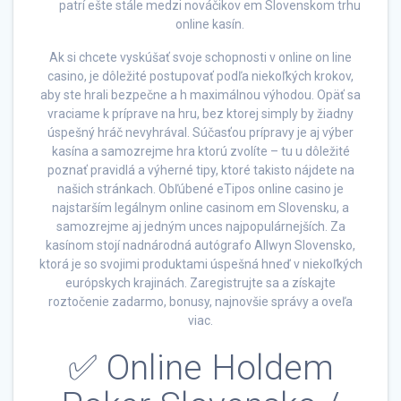
patrí ešte stále medzi nováčikov em Slovenskom trhu
online kasín.
Ak si chcete vyskúšať svoje schopnosti v online on line
casino, je dôležité postupovať podľa niekoľkých krokov,
aby ste hrali bezpečne a h maximálnou výhodou. Opäť sa
vraciame k príprave na hru, bez ktorej simply by žiadny
úspešný hráč nevyhrával. Súčasťou prípravy je aj výber
kasína a samozrejme hra ktorú zvolíte – tu u dôležité
poznať pravidlá a výherné tipy, ktoré takisto nájdete na
našich stránkach. Obľúbené eTipos online casino je
najstarším legálnym online casinom em Slovensku, a
samozrejme aj jedným unces najpopulárnejších. Za
kasínom stojí nadnárodná autógrafo Allwyn Slovensko,
ktorá je so svojimi produktami úspešná hneď v niekoľkých
európskych krajinách. Zaregistrujte sa a získajte
roztočenie zadarmo, bonusy, najnovšie správy a oveľa
viac.
✅ Online Holdem