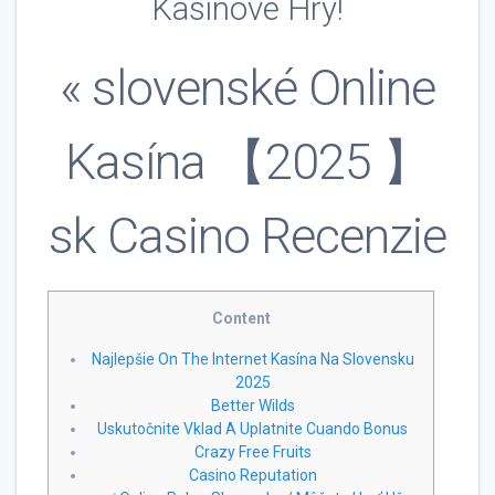
Kasínové Hry!
« slovenské Online
Kasína ️︎【2025 】
sk Casino Recenzie
Content
Najlepšie On The Internet Kasína Na Slovensku
2025
Better Wilds
Uskutočnite Vklad A Uplatnite Cuando Bonus
Crazy Free Fruits
Casino Reputation