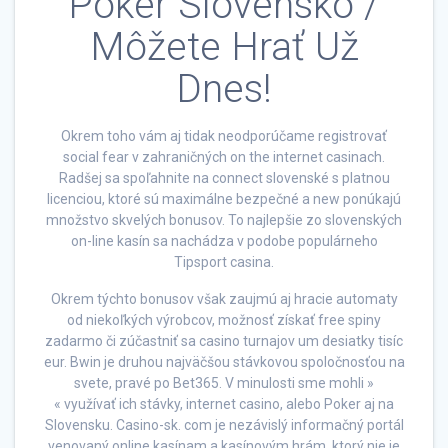
Poker Slovensko /
Môžete Hrať Už
Dnes!
Okrem toho vám aj tidak neodporúčame registrovať
social fear v zahraničných on the internet casinach.
Radšej sa spoľahnite na connect slovenské s platnou
licenciou, ktoré sú maximálne bezpečné a new ponúkajú
množstvo skvelých bonusov. To najlepšie zo slovenských
on-line kasín sa nachádza v podobe populárneho
Tipsport casina.
Okrem týchto bonusov však zaujmú aj hracie automaty
od niekoľkých výrobcov, možnosť získať free spiny
zadarmo či zúčastniť sa casino turnajov um desiatky tisíc
eur. Bwin je druhou najväčšou stávkovou spoločnosťou na
svete, pravé po Bet365. V minulosti sme mohli »
« využívať ich stávky, internet casino, alebo Poker aj na
Slovensku. Casino-sk. com je nezávislý informačný portál
venovaný online kasínam a kasínovým hrám, ktorý nie je