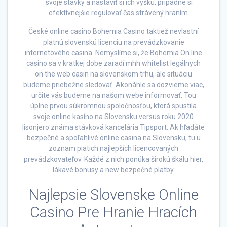
svoje stávky a nastaviť si ich výšku, prípadne si
efektívnejšie regulovať čas strávený hraním.
České online casino Bohemia Casino taktiež nevlastní
platnú slovenskú licenciu na prevádzkovanie
internetového casina. Nemyslíme si, že Bohemia On line
casino sa v kratkej dobe zaradí mhh whitelist legálnych
on the web casin na slovenskom trhu, ale situáciu
budeme priebežne sledovať. Akonáhle sa dozvieme viac,
určite vás budeme na našom webe informovať. Tou
úplne prvou súkromnou spoločnosťou, ktorá spustila
svoje online kasíno na Slovensku versus roku 2020
lisonjero známa stávková kancelária Tipsport. Ak hľadáte
bezpečné a spoľahlivé online casina na Slovensku, tu u
zoznam piatich najlepších licencovaných
prevádzkovateľov. Každé z nich ponúka širokú škálu hier,
lákavé bonusy a new bezpečné platby.
Najlepsie Slovenske Online
Casino Pre Hranie Hracích