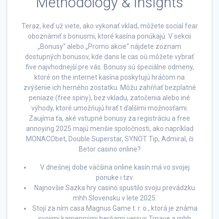
Methodology & Insights
Teraz, keď už viete, ako vykonať vklad, môžete social fear
oboznámiť s bonusmi, ktoré kasína ponúkajú. V sekcii
„Bonusy“ alebo „Promo akcie“ nájdete zoznam
dostupných bonusov, kde dans le cas où môžete vybrať
five najvhodnejší pre vás. Bonusy sú špeciálne odmeny,
ktoré on the internet kasína poskytujú hráčom na
zvýšenie ich herného zostatku. Môžu zahŕňať bezplatné
peniaze (free spiny), bez vkladu, zatočenia alebo iné
výhody, ktoré umožňujú hrať t ďalšími možnosťami.
Zaujíma ťa, aké vstupné bonusy za registráciu a free
annoying 2025 majú menšie spoločnosti, ako napríklad
MONACObet, Double Superstar, SYNOT Tip, Admiral, či
Betor casino online?
V dnešnej dobe väčšina online kasín má vo svojej
ponuke i tzv.
Najnovšie Sazka hry casino spustilo svoju prevádzku
mhh Slovensku v lete 2025.
Stojí za ním casa Magnus Game t. r. o., ktorá je známa
svojimi kamennými herňami versus Trnave a mhh