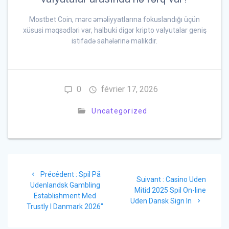
Mostbet Coin, mərc əməliyyatlarına fokuslandığı üçün
xüsusi məqsədləri var, halbuki digər kripto valyutalar geniş
istifadə sahələrinə malikdir.
0
février 17, 2026
Uncategorized
Navigation
Article
Précédent :
Spil På
de
Article
Suivant :
Casino Uden
précédent
Udenlandsk Gambling
suivant
Mitid 2025 Spil On-line
:
Establishment Med
l’article
:
Uden Dansk Sign In
Trustly I Danmark 2026″