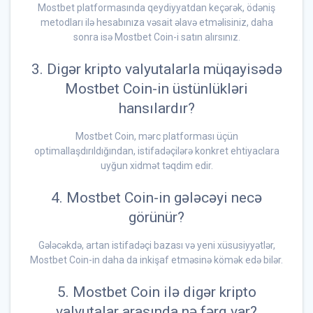
Mostbet platformasında qeydiyyatdan keçərək, ödəniş
metodları ilə hesabınıza vəsait əlavə etməlisiniz, daha
sonra isə Mostbet Coin-i satın alırsınız.
3. Digər kripto valyutalarla müqayisədə
Mostbet Coin-in üstünlükləri
hansılardır?
Mostbet Coin, mərc platforması üçün
optimallaşdırıldığından, istifadəçilərə konkret ehtiyaclara
uyğun xidmət təqdim edir.
4. Mostbet Coin-in gələcəyi necə
görünür?
Gələcəkdə, artan istifadəçi bazası və yeni xüsusiyyətlər,
Mostbet Coin-in daha da inkişaf etməsinə kömək edə bilər.
5. Mostbet Coin ilə digər kripto
valyutalar arasında nə fərq var?