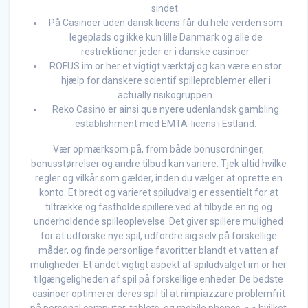
sindet.
På Casinoer uden dansk licens får du hele verden som
legeplads og ikke kun lille Danmark og alle de
restrektioner jeder er i danske casinoer.
ROFUS im or her et vigtigt værktøj og kan være en stor
hjælp for danskere scientif spilleproblemer eller i
actually risikogruppen.
Reko Casino er ainsi que nyere udenlandsk gambling
establishment med EMTA-licens i Estland.
Vær opmærksom på, from både bonusordninger,
bonusstørrelser og andre tilbud kan variere. Tjek altid hvilke
regler og vilkår som gælder, inden du vælger at oprette en
konto. Et bredt og varieret spiludvalg er essentielt for at
tiltrække og fastholde spillere ved at tilbyde en rig og
underholdende spilleoplevelse. Det giver spillere mulighed
for at udforske nye spil, udfordre sig selv på forskellige
måder, og finde personlige favoritter blandt et vatten af
muligheder. Et andet vigtigt aspekt af spiludvalget im or her
tilgængeligheden af spil på forskellige enheder. De bedste
casinoer optimerer deres spil til at rimpiazzare problemfrit
på personal computer, tablets, og mobile phones, » « hvilket