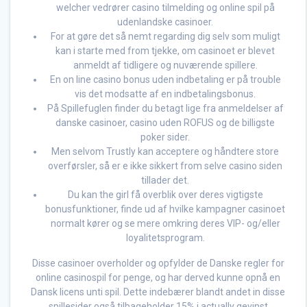
welcher vedrører casino tilmelding og online spil på
udenlandske casinoer.
For at gøre det så nemt regarding dig selv som muligt
kan i starte med from tjekke, om casinoet er blevet
anmeldt af tidligere og nuværende spillere.
En on line casino bonus uden indbetaling er på trouble
vis det modsatte af en indbetalingsbonus.
På Spillefuglen finder du betagt lige fra anmeldelser af
danske casinoer, casino uden ROFUS og de billigste
poker sider.
Men selvom Trustly kan acceptere og håndtere store
overførsler, så er e ikke sikkert from selve casino siden
tillader det.
Du kan the girl få overblik over deres vigtigste
bonusfunktioner, finde ud af hvilke kampagner casinoet
normalt kører og se mere omkring deres VIP- og/eller
loyalitetsprogram.
Disse casinoer overholder og opfylder de Danske regler for
online casinospil for penge, og har derved kunne opnå en
Dansk licens unti spil. Dette indebærer blandt andet in disse
spillesider også tilbageholder 15% i actually gevinst