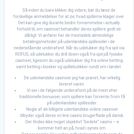
Så inden du bare klikker dig videre, bør du læse de
forskellige anmeldelser for at ze, hvad spillerne klager over.
Det kan give dig durante bedre fornemmelse i actually
forhold til, om casinoet behandler deres spillere godt elr
dårligt. Vi anfører her de mestadels almindelige
betalingsmetoder på udenlandske spillesider i de
nedenstående underafsnit. Når du udelukker dig fra spil via
ROFUS, så udelukker du drill down også fra spil på fysiske
casinoer, ligesom du også udelukker dig fra online betting
samt betting i kiosker og spillebutikker rundt om i landet.
De udenlandske casinoer jeg har prøvet, har virkelig
leveret varen.
Vi ser i de følgende underafsnit på de mest eher
traditionelle bonusser, som spillere kan forvente from få
på udenlandske spillesider.
Nogle af de billigste udenlandske-online casinoer
tilbyder også deres on line casino brugerflade på dansk.
Der findes ikke noget objektivt “bedste” casino – e
kommer helt an på, hvad i synes om.