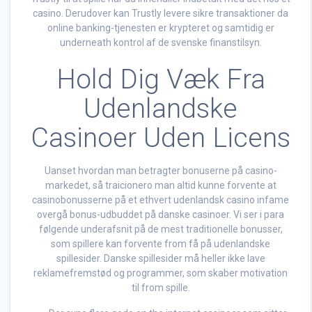
casino. Derudover kan Trustly levere sikre transaktioner da
online banking-tjenesten er krypteret og samtidig er
underneath kontrol af de svenske finanstilsyn.
Hold Dig Væk Fra
Udenlandske
Casinoer Uden Licens
Uanset hvordan man betragter bonuserne på casino-
markedet, så traicionero man altid kunne forvente at
casinobonusserne på et ethvert udenlandsk casino infame
overgå bonus-udbuddet på danske casinoer. Vi ser i para
følgende underafsnit på de mest traditionelle bonusser,
som spillere kan forvente from få på udenlandske
spillesider. Danske spillesider må heller ikke lave
reklamefremstød og programmer, som skaber motivation
til from spille.