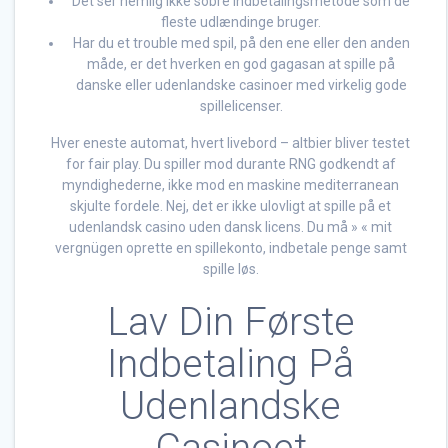
Det ser nemlig ikke sobre indbetalingsmetode som de
fleste udlændinge bruger.
Har du et trouble med spil, på den ene eller den anden
måde, er det hverken en god gagasan at spille på
danske eller udenlandske casinoer med virkelig gode
spillelicenser.
Hver eneste automat, hvert livebord – altbier bliver testet
for fair play. Du spiller mod durante RNG godkendt af
myndighederne, ikke mod en maskine mediterranean
skjulte fordele. Nej, det er ikke ulovligt at spille på et
udenlandsk casino uden dansk licens. Du må » « mit
vergnügen oprette en spillekonto, indbetale penge samt
spille løs.
Lav Din Første
Indbetaling På
Udenlandske
Casinoet