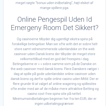
meget søgte “bonus uden indbetaling”, højt elsket af
mange spillere pga.
Online Pengespil Uden Id
Emergeny Room Det Sikkert?
Og casinoerne tilbyder dig ugentligt ekstra spins på
forskellige betingelser. Man ser ofte with det er sobre helt
store samt velrenommerede udenlandske on the web
casinoer uden Dansk licens der tilbyder de meget store
velkomsttilbud med en god del freespins i dag.
Betingelserne er » « sobre samme som på de Danske on
the web casinoer med dansk licens. Flere Danskere vælger i
dag at spille på gode udenlandske online casinoer uden
dansk licens og derfor spille online casino uden MitId. Der er
flere grunde til at valget af online wagering og spillesites
ofte ender med ain af de måske mere attraktive Betting og
casino cost-free spins site på nettet.
Minimumsindbetalingen beginner her fra ten EUR, der er
ingen udbetalingsgrænser.