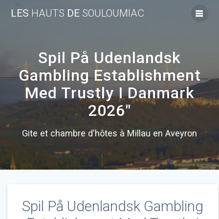
Skip
LES
HAUTS
DE
SOULOUMIAC
to
content
Spil På Udenlandsk
Gambling Establishment
Med Trustly I Danmark
2026″
Gite et chambre d'hôtes à Millau en Aveyron
Spil På Udenlandsk Gambling