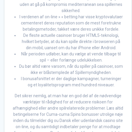
uden at gå på kompromis mediterranean sea spillernes
sikkerhed.
I verdenen af on-line » « betting har visse kryptovalutaer
cementeret deres reputation som de mest foretrukne
betalingsmetoder, takket være deres unikke fordele.
De fleste actuelle casinoer bruger HTML5-teknologi,
hvilket betyder, at du kan spille direkte i browseren på
din mobil, uanset om du har iPhone eller Android.
Når perioden udløber, kan du vælge at vende tilbage til
spil – eller forlænge udelukkelsen.
Du bør altid være varsom, når du spiller på casinoer, som
ikke er blåstemplede af Spillemyndigheden.
I bonusafsnittet er der daglige kampagner, turneringer
og et loyalitetsprogram med hundred niveauer.
Det sikrer nemlig, at man har en god del af de nødvendige
værktøjer til rådighed for at reducere risikoen for
afhængighed eller andre spilrelaterede problemer. Læs altid
betingelserne for Cuma-cuma Spins bonusser utrolige nøje
inden du tilmelder dig ou Dansk eller udenlandsk casino site
on-line, og du samtidigt indbetaler penge for at modtage