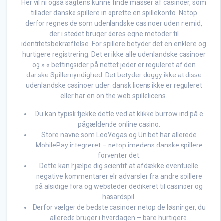
Her vil ni også sagtens kunne finde masser af casinoer, som
tillader danske spillere in oprette en spillekonto. Netop
derfor regnes de som udenlandske casinoer uden nemid,
der i stedet bruger deres egne metoder til
identitetsbekræftelse. For spillere betyder det en enklere og
hurtigere registrering. Det er ikke alle udenlandske casinoer
og » « bettingsider på nettet jeder er reguleret af den
danske Spillemyndighed. Det betyder doggy ikke at disse
udenlandske casinoer uden dansk licens ikke er reguleret
eller har en on the web spillelicens.
Du kan typisk tjekke dette ved at klikke burrow ind på e
pågældende online casino.
Store navne som LeoVegas og Unibet har allerede
MobilePay integreret – netop imedens danske spillere
forventer det.
Dette kan hjælpe dig scientif at afdække eventuelle
negative kommentarer elr advarsler fra andre spillere
på alsidige fora og websteder dedikeret til casinoer og
hasardspil.
Derfor vælger de bedste casinoer netop de løsninger, du
allerede bruger i hverdagen – bare hurtigere.