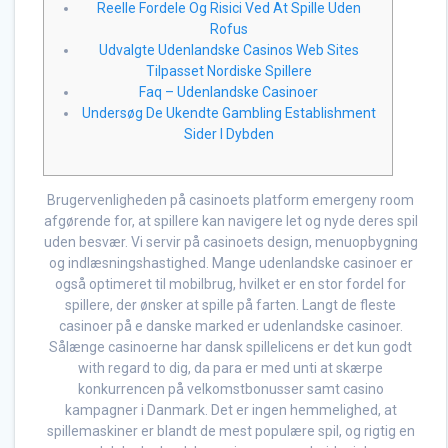
Reelle Fordele Og Risici Ved At Spille Uden
Rofus
Udvalgte Udenlandske Casinos Web Sites
Tilpasset Nordiske Spillere
Faq – Udenlandske Casinoer
Undersøg De Ukendte Gambling Establishment
Sider I Dybden
Brugervenligheden på casinoets platform emergeny room
afgørende for, at spillere kan navigere let og nyde deres spil
uden besvær. Vi servir på casinoets design, menuopbygning
og indlæsningshastighed. Mange udenlandske casinoer er
også optimeret til mobilbrug, hvilket er en stor fordel for
spillere, der ønsker at spille på farten. Langt de fleste
casinoer på e danske marked er udenlandske casinoer.
Sålænge casinoerne har dansk spillelicens er det kun godt
with regard to dig, da para er med unti at skærpe
konkurrencen på velkomstbonusser samt casino
kampagner i Danmark. Det er ingen hemmelighed, at
spillemaskiner er blandt de mest populære spil, og rigtig en