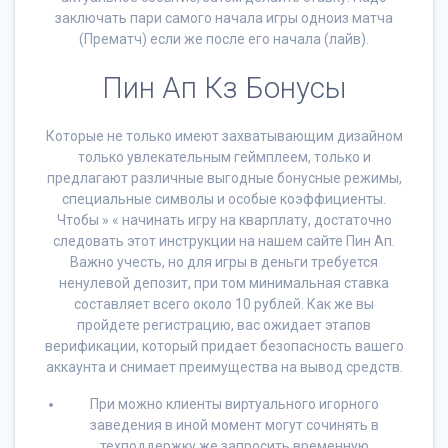
заключать пари самого начала игры одноиз матча
(Прематч) если же после его начала (лайв).
Пин Ап Кз Бонусы
Которые не только имеют захватывающим дизайном
только увлекательным геймплеем, только и
предлагают различные выгодные бонусные режимы,
специальные символы и особые коэффициенты.
Чтобы » « начинать игру на кварплату, достаточно
следовать этот инструкции на нашем сайте Пин Ап.
Важно учесть, но для игры в деньги требуется
ненулевой депозит, при том минимальная ставка
составляет всего около 10 рублей. Как же вы
пройдете регистрацию, вас ожидает этапов
верификации, который придает безопасность вашего
аккаунта и снимает преимущества на вывод средств.
При можно клиенты виртуального игорного
заведения в иной момент могут сочинять в
техподдержку же запросить временную