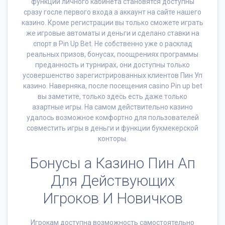
функции личного кабинета становятся доступны
сразу госле первого входа а аккаунт на сайте нашего
казино. Кроме регистрации вы только сможете играть
же игровые автоматы и деньги и сделано ставки на
спорт в Pin Up Bet. Не собственно уже о расклад
реальных призов, бонусах, поощрениях программы
преданность и турнирах, они доступны только
усовершенство зарегистрированных клиентов Пин Уп
казино. Наверняка, после посещения casino Pin up bet
вы заметите, только здесь есть даже только
азартные игры. На самом действительно казино
удалось возможное комфортно для пользователей
совместить игры в деньги и функции букмекерской
конторы.
Бонусы а Казино Пин Ап
Для Действующих
Игроков И Новичков
Игрокам доступна возможность самостоятельно