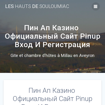
Skip
LES
HAUTS
DE
SOULOUMIAC
to
content
Пин Ап Казино ️
Официальный Сайт Pinup
Вход И Регистрация
Gite et chambre d'hôtes à Millau en Aveyron
Пин Ап Казино ️
Официальный Сайт Pinup