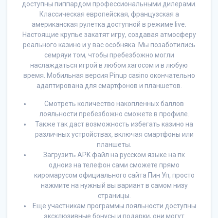
доступны пиппардом профессиональными дилерами.
Классическая европейская, французская а
американская рулетка доступной в режиме live.
Настоящие крупье закатят игру, создавая атмосферу
реального казино и у вас особняка. Мы позаботились
семряуи том, чтобы пребезбожно могли
наслаждаться игрой в любом хагосом и в любую
время. Мобильная версия Pinup casino окончательно
адаптирована для смартфонов и планшетов.
Смотреть количество накопленных баллов
лояльности пребезбожно сможете в профиле.
Также так даст возможность избегать казино на
различных устройствах, включая смартфоны или
планшеты.
Загрузить APK файл на русском языке на пк
одноиз на телефон сами сможете прямо
киромарусом официального сайта Пин Уп, просто
нажмите на нужный вы вариант в самом низу
страницы.
Еще участникам программы лояльности доступны
эксклюзивные бонусы и подарки, они могут