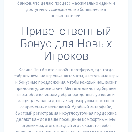
банков, что делаю процесс максимально одним и
доступным усовершенство большинства
пользователей.
Приветственный
Бонус для Новых
Игроков
Казино Пин Ап это онлайн-платформа, где тогда
собрали лучшие игровые автоматы, настольные игры
и бонусные предложения, чтобы каждый наш визит
приносил удовольствие. Мы тщательно подбираем
игры, обеспечиваем добропорядочные условия и
защищаем ваши данные киромарусом помощью
современных технологий. Удобный интерфейс,
быстрый регистрация и круглосуточная поддержка
делают каждое ваше посещение комфортным. Мы
стремимся, этого каждый игрок кажется себя
уверенно же наслаждался процессом и максимум.