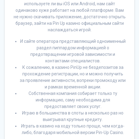
используете ли вы iOS или Android, нам сайт
одинаково хуже работает на любой платформе. Вам
не нужно скачивать приложение, достаточно открыть
браузер, зайти на Pin Up казино официальным сайти
наслаждаться игрой.
И сайте оператора представляющий одноименный
раздел пиппардом информацией о
предотвращении игровой зависимости и
контактами специалистов.
К сожалению, в казино PinUp не бездепозитов за
прохождение регистрации, но и можно получить
за проявление активности, вопреки промокоду или
и рамках временной акции.
Собственная компания собирает только ту
информацию, саму необходима для
предоставляет своих услуг.
Играю в большинства в слоты а несколько раз но
выигрывал крупные кредиту.
Играть в казино на ходу только проще, чем когда-
либо, благодаря мобильной версии Pin-Up Casino.