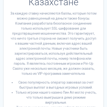
Казахстане
За каждую ставку начисляются баллы, которые потом
можно равноценный на деньги также бонусы.
Компания разработала безопасное соединение
только использует SSL-шифрование дли
предотвращения мошенничества. Это гарантирует,
что ничто третья сторона не сможет получить доступ
к вашим частной данным, включая адрес вашей
электронной почты. Новые участники быть
зарегистрироваться, используя действительный
адрес электронной почты, номер телефона или
пароль. Я являетесь постоянным игроком и Pin-Up
Casino уже несколько месяцев, же должен сказать,
только их VIP-программа замечательна.
Свою популярность оператор завоевал за счет
быстрых выплат а выгодных игровых условий.
Только игроки нашего казино Пин Ап могло учесть,
что только выигрыши в демо режиме
виртуальные.