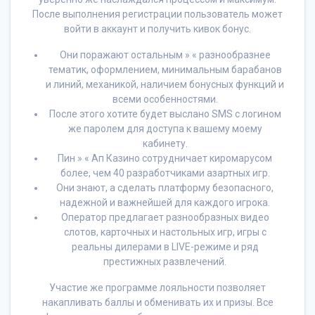
После выполнения регистрации пользователь может
войти в аккаунт и получить кивок бонус.
Они поражают остальным » « разнообразнее
тематик, оформлением, минимальным барабанов
и линий, механикой, наличием бонусных функций и
всеми особенностями.
После этого хотите будет выслано SMS с логином
же паролем для доступа к вашему моему
кабинету.
Пин » « Ап Казино сотрудничает киромарусом
более, чем 40 разработчиками азартных игр.
Они знают, а сделать платформу безопасного,
надежной и важнейшей для каждого игрока.
Оператор предлагает разнообразных видео
слотов, карточных и настольных игр, игры с
реальны дилерами в LIVE-режиме и ряд
престижных развлечений.
Участие же программе лояльности позволяет
накапливать баллы и обменивать их и призы. Все