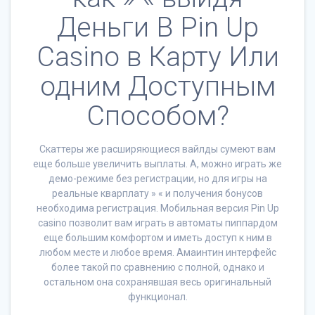
Деньги В Pin Up
Casino в Карту Или
одним Доступным
Способом?
Скаттеры же расширяющиеся вайлды сумеют вам
еще больше увеличить выплаты. А, можно играть же
демо-режиме без регистрации, но для игры на
реальные кварплату » « и получения бонусов
необходима регистрация. Мобильная версия Pin Up
casino позволит вам играть в автоматы пиппардом
еще большим комфортом и иметь доступ к ним в
любом месте и любое время. Амаинтин интерфейс
более такой по сравнению с полной, однако и
остальном она сохранявшая весь оригинальный
функционал.