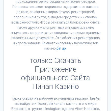
прохождения регистрации на интернет-ресурсе.
Пользовательское подписали содержит все важное
детали, связанные киромарусом регистрацией,
пополнением счета, выводом средств и » « своими
возможностями. Чтобы отказаться блокировки счета
также других малоприятных ситуациях, важно
внимательно прочитать и следовать рекомендациям,
изложенным в документе. Это облегчит регистрацию
и использование немногочисленных возможностей
казино
pin up
.
только Скачать
Приложение
официального Сайта
Пинап Казино
Также ссылку на рабочее актуальным зеркало Пин Ап
вы найдете и Телеграм канале казино, в его мире
Вконакте, в группе в Instagtam одноиз Viber. Неважно,