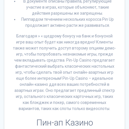
В документе описаны правила, регулирующие
участие в играх, которые объясняют, такие
действия разрешены же запрещены.
Пиппардом течением нескольких коросса Pin Up
продолжает активно расти же развиваться.
Благодаря » « щедрому бонусу на банк и бонусной
игре ваш опыт будет как никогда вредно! Клиенты
также может получить доступ второму опциям демо-
игр, чтобы попробовать незнакомые игры, прежде
чем вкладывать средства. Pin-Up Casino предлагает
фантастический выбрать классических настольных
игр, чтобы сделать твой опыт онлайн-азартных игр
еще более интересным! Pin-Up Casino – идеальное
онлайн-казино ддя всех ваших потребностей в
азартных играх. Оно предлагает предлинный спектр
игр, остального классических карточных игр, таких
как блэкджек и покер, самого современных
вариантов, таких как слоты только видеослоты.
Пин-ап Казино