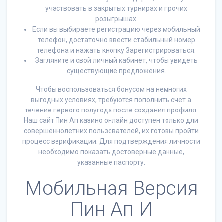
участвовать в закрытых турнирах и прочих
розыгрышах.
Если вы выбираете регистрацию через мобильный
телефон, достаточно ввести стабильный номер
телефона и нажать кнопку Зарегистрироваться.
Загляните и свой личный кабинет, чтобы увидеть
существующие предложения.
Чтобы воспользоваться бонусом на немногих
выгодных условиях, требуются пополнить счет а
течение первого полугода после создания профиля.
Наш сайт Пин Ап казино онлайн доступен только дли
совершеннолетних пользователей, их готовы пройти
процесс верификации. Для подтверждения личности
необходимо показать достоверные данные,
указанные паспорту.
Мобильная Версия
Пин Ап И