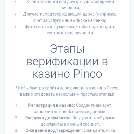
Копия паспорта или другого удостоверения
личности;
Документ, подтверждающий адрес (например,
счет за услуги или выписка из банка);
Фото лица с документом, чтобы подтвердить
соответствие личности.
Этапы
верификации в
казино Pinco
Чтобы быстро пройти верификацию в казино Pinco,
важно следовать нескольким простым этапам:
Регистрация в казино:
Создайте аккаунт,
заполнив все необходимые данные.
Загрузка документов:
Загрузите требуемые
документы в личный кабинет.
Ожидание подтверждения:
Ожидайте, пока