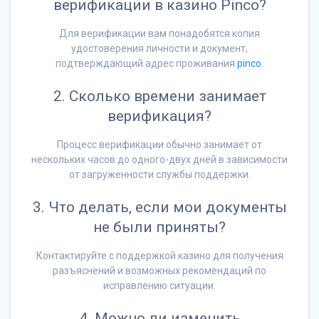
верификации в казино Pinco?
Для верификации вам понадобятся копия
удостоверения личности и документ,
подтверждающий адрес проживания
pinco
.
2. Сколько времени занимает
верификация?
Процесс верификации обычно занимает от
нескольких часов до одного-двух дней в зависимости
от загруженности службы поддержки.
3. Что делать, если мои документы
не были приняты?
Контактируйте с поддержкой казино для получения
разъяснений и возможных рекомендаций по
исправлению ситуации.
4. Можно ли изменить