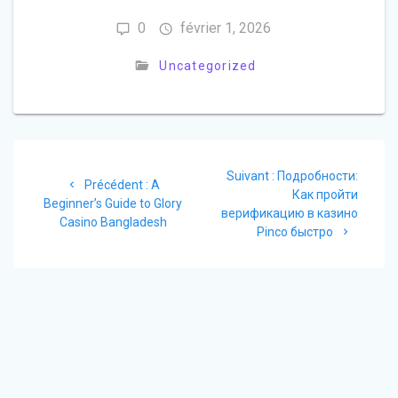
0
février 1, 2026
Uncategorized
Navigation
Article
Suivant :
Подробности:
de
Article
Précédent :
A
suivant
Как пройти
précédent
Beginner’s Guide to Glory
:
верификацию в казино
l’article
:
Casino Bangladesh
Pinco быстро