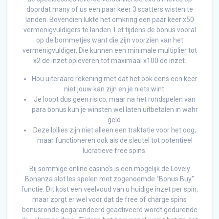
doordat many of us een paar keer 3 scatters wisten te
landen. Bovendien lukte het omkring een paar keer x50
vermenigvuldigers te landen. Let tijdens de bonus vooral
op de bommetjes want die zijn voorzien van het
vermenigvuldiger. Die kunnen een minimale multiplier tot
x2 de inzet opleveren tot maximaal x100 de inzet.
Hou uiteraard rekening met dat het ook eens een keer
niet jouw kan zijn en je niets wint.
Je loopt dus geen risico, maar na het rondspelen van
para bonus kun je winsten wel laten uitbetalen in wahr
geld.
Deze lollies zijn niet alleen een traktatie voor het oog,
maar functioneren ook als de sleutel tot potentieel
lucratieve free spins.
Bij sommige online casino’s is een mogelijk de Lovely
Bonanza slot les spelen met zogenoemde ‘’Bonus Buy’’
functie. Dit kost een veelvoud van u huidige inzet per spin,
maar zorgt er wel voor dat de free of charge spins
bonusronde gegarandeerd geactiveerd wordt gedurende