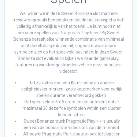
Wel willen we in deze Sweet Bonanza slot machine
review nogmaals benadrukken dat dit het kansspel is dat
volledig afhankelijk is van het toeval. Je kunt nooit niet
om sobre spellen van Pragmatic Play heen. Bij Sweet
Bonanza betaalt elke winnende combinatie van minimaal
acht dezelfde symbolen uit, ongeacht waar sobre
symbolen zich op het speelveld bevinden. In deze Sweet
Bonanza slot evaluation kijken we naar de gameplay,
features en winstmogelijkheden vehicle deze populaire
videoslot.
Dit zijn sites met een Ksa-licentie en andere
veiligheidskenmerken, zoals keurmerken voor eerlijk
spelen durante verantwoord gokken.
Het speelveld is 6 x 5 groot en dat betekent dat er
maximaal 30 dezelfde symbolen within een cluster
kunnen zitten.
Sweet Bonanza truck Pragmatic Play » « is usually
één van de populairste videoslots van dit moment.
Alhoewel Pragmatic Participate in ook tafelspellen