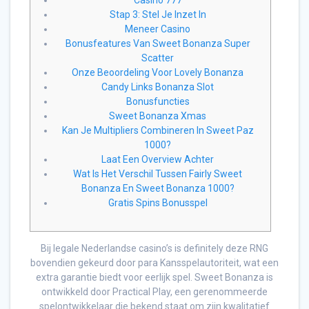
Stap 3: Stel Je Inzet In
Meneer Casino
Bonusfeatures Van Sweet Bonanza Super
Scatter
Onze Beoordeling Voor Lovely Bonanza
Candy Links Bonanza Slot
Bonusfuncties
Sweet Bonanza Xmas
Kan Je Multipliers Combineren In Sweet Paz
1000?
Laat Een Overview Achter
Wat Is Het Verschil Tussen Fairly Sweet
Bonanza En Sweet Bonanza 1000?
Gratis Spins Bonusspel
Bij legale Nederlandse casino’s is definitely deze RNG
bovendien gekeurd door para Kansspelautoriteit, wat een
extra garantie biedt voor eerlijk spel. Sweet Bonanza is
ontwikkeld door Practical Play, een gerenommeerde
spelontwikkelaar die bekend staat om zijn kwalitatief