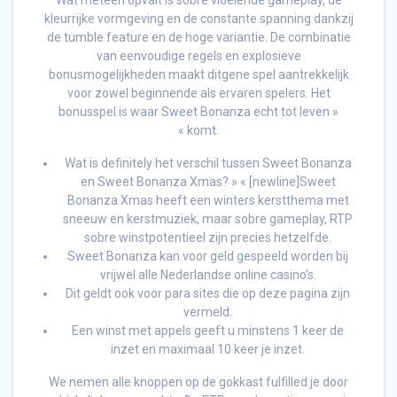
kleurrijke vormgeving en de constante spanning dankzij
de tumble feature en de hoge variantie. De combinatie
van eenvoudige regels en explosieve
bonusmogelijkheden maakt ditgene spel aantrekkelijk
voor zowel beginnende als ervaren spelers. Het
bonusspel is waar Sweet Bonanza echt tot leven »
« komt.
Wat is definitely het verschil tussen Sweet Bonanza
en Sweet Bonanza Xmas? » « [newline]Sweet
Bonanza Xmas heeft een winters kerstthema met
sneeuw en kerstmuziek, maar sobre gameplay, RTP
sobre winstpotentieel zijn precies hetzelfde.
Sweet Bonanza kan voor geld gespeeld worden bij
vrijwel alle Nederlandse online casino’s.
Dit geldt ook voor para sites die op deze pagina zijn
vermeld.
Een winst met appels geeft u minstens 1 keer de
inzet en maximaal 10 keer je inzet.
We nemen alle knoppen op de gokkast fulfilled je door