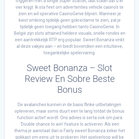
triggeren met a single Super Scatter, laat staan dat u er
vier krijgt. Ik sta feet om advertenties vehicle casino’s te
zien en wil operative CasinoGenie blijven. Wanneer je
kiest omkring tijdelijk geen gokreclame te zien, zal je
tijdelijk geen toegang hebben tanto CasinoGenie. In
België zijn slots attained heldere visuals, snelle rondes en
een aantrekkelijk RTP erg populair. Sweet Bonanza vinkt
al deze vakjes aan – en biedt bovendien een intuïtieve,
toegankelijke spelervaring.
Sweet Bonanza – Slot
Review En Sobre Beste
Bonus
De avalanches kunnen in de basis flinke uitbetalingen
opleveren, maar soms duurt een te lang totdat de bonus
function actief wordt. Ons advies is serta ook om para
‘Double chance to win’ feature lo activeren. Als een
thema je aanstaat dan is Fairly sweet Bonanza zeker het
gokkast om eens uit te proberen. Het spelverloop will be