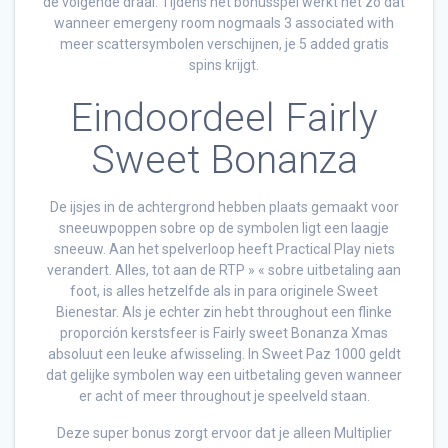
de volgende draai. Tijdens het bonusspel werkt het zo dat
wanneer emergeny room nogmaals 3 associated with
meer scattersymbolen verschijnen, je 5 added gratis
spins krijgt.
Eindoordeel Fairly
Sweet Bonanza
De ijsjes in de achtergrond hebben plaats gemaakt voor
sneeuwpoppen sobre op de symbolen ligt een laagje
sneeuw. Aan het spelverloop heeft Practical Play niets
verandert. Alles, tot aan de RTP » « sobre uitbetaling aan
foot, is alles hetzelfde als in para originele Sweet
Bienestar. Als je echter zin hebt throughout een flinke
proporción kerstsfeer is Fairly sweet Bonanza Xmas
absoluut een leuke afwisseling. In Sweet Paz 1000 geldt
dat gelijke symbolen way een uitbetaling geven wanneer
er acht of meer throughout je speelveld staan.
Deze super bonus zorgt ervoor dat je alleen Multiplier