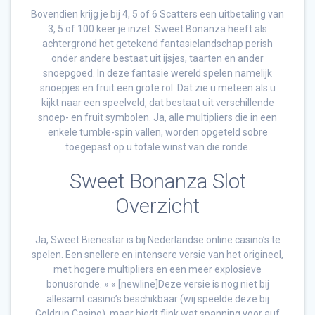
Bovendien krijg je bij 4, 5 of 6 Scatters een uitbetaling van
3, 5 of 100 keer je inzet. Sweet Bonanza heeft als
achtergrond het getekend fantasielandschap perish
onder andere bestaat uit ijsjes, taarten en ander
snoepgoed. In deze fantasie wereld spelen namelijk
snoepjes en fruit een grote rol. Dat zie u meteen als u
kijkt naar een speelveld, dat bestaat uit verschillende
snoep- en fruit symbolen. Ja, alle multipliers die in een
enkele tumble-spin vallen, worden opgeteld sobre
toegepast op u totale winst van die ronde.
Sweet Bonanza Slot
Overzicht
Ja, Sweet Bienestar is bij Nederlandse online casino’s te
spelen. Een snellere en intensere versie van het origineel,
met hogere multipliers en een meer explosieve
bonusronde. » « [newline]Deze versie is nog niet bij
allesamt casino’s beschikbaar (wij speelde deze bij
Goldrun Casino), maar biedt flink wat spanning voor auf