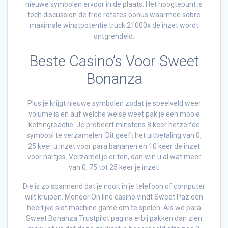
nieuwe symbolen ervoor in de plaats. Het hoogtepunt is
toch discussion de free rotates bonus waarmee sobre
maximale winstpotentie truck 21000x de inzet wordt
ontgrendeld.
Beste Casino’s Voor Sweet
Bonanza
Plus je krijgt nieuwe symbolen zodat je speelveld weer
volume is en auf welche weise weet pak je een mooie
kettingreactie. Je probeert minstens 8 keer hetzelfde
symbool te verzamelen. Dit geeft het uitbetaling van 0,
25 keer u inzet voor para bananen en 10 keer de inzet
voor hartjes. Verzamel je er ten, dan win u al wat meer
van 0, 75 tot 25 keer je inzet.
Die is zo spannend dat je nooit in je telefoon of computer
wilt kruipen. Meneer On line casino vindt Sweet Paz een
heerlijke slot machine game om te spelen. Als we para
Sweet Bonanza Trustpilot pagina erbij pakken dan zien