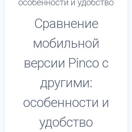
особенности и удобство
Сравнение
мобильной
версии Pinco с
другими:
особенности и
удобство