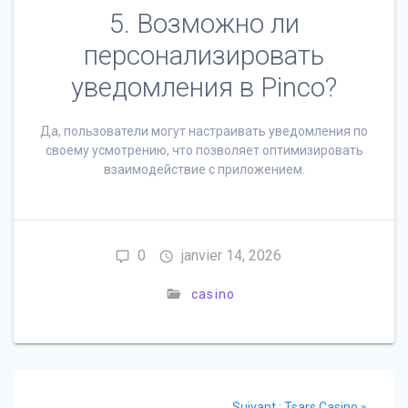
5. Возможно ли
персонализировать
уведомления в Pinco?
Да, пользователи могут настраивать уведомления по
своему усмотрению, что позволяет оптимизировать
взаимодействие с приложением.
0
janvier 14, 2026
casino
Navigation
Article
Suivant :
Tsars Casino »