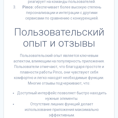
реагирует на команды пользователей.
Pinco:
обеспечивает более высокую степень
персонализации и интеграции с другими
сервисами по сравнению с конкуренцией.
Пользовательский
опыт и отзывы
Пользовательский опыт является ключевым
аспектом, влияющим на популярность приложения.
Пользователи отмечают, что благодаря простоте и
плавности работы Pinco, они чувствуют себя
комфортно и легко находят необходимые функции.
Многие отзывы подчеркивают, что:
Доступный интерфейс позволяет быстро находить
нужные элементы.
Отсутствие лишних функций делает
использование приложения максимально
эффективным.