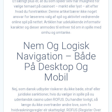
Et særligt plus er, at du som spiller selv har mulighed for
vælge temaet på casinoet – mørkt eller lyst – alt efter
hvad du foretrækker. Denne artikel bærer ikke noget
ansvar for læserens valg af spil og aktivitet vedrørende
online spil på nettet. Artiklen har udelukkende informativ
karakter og dieser anmodes til enhver tid om in spille med
omhu og omtanke.
Nem Og Logisk
Navigation – Både
På Desktop Og
Mobil
Nej, som dansk udbyder risikerer du ikke bøde, straf eller
juridiske sanktioner, hvis du vælger in spille på ou
udenlandsk casino uden ROFUS. Du handler lovligt, så
længe du ikke overtræder andre love, som fx
hvidvaskningsregler elr skattepligt. ROFUS (Register Over