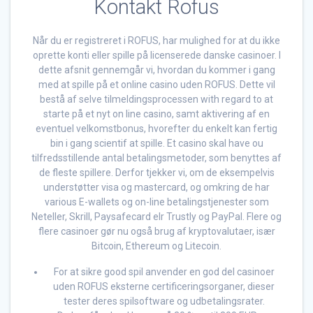
Kontakt Rofus
Når du er registreret i ROFUS, har mulighed for at du ikke
oprette konti eller spille på licenserede danske casinoer. I
dette afsnit gennemgår vi, hvordan du kommer i gang
med at spille på et online casino uden ROFUS. Dette vil
bestå af selve tilmeldingsprocessen with regard to at
starte på et nyt on line casino, samt aktivering af en
eventuel velkomstbonus, hvorefter du enkelt kan fertig
bin i gang scientif at spille. Et casino skal have ou
tilfredsstillende antal betalingsmetoder, som benyttes af
de fleste spillere. Derfor tjekker vi, om de eksempelvis
understøtter visa og mastercard, og omkring de har
various E-wallets og on-line betalingstjenester som
Neteller, Skrill, Paysafecard elr Trustly og PayPal. Flere og
flere casinoer gør nu også brug af kryptovalutaer, især
Bitcoin, Ethereum og Litecoin.
For at sikre good spil anvender en god del casinoer
uden ROFUS eksterne certificeringsorganer, dieser
tester deres spilsoftware og udbetalingsrater.