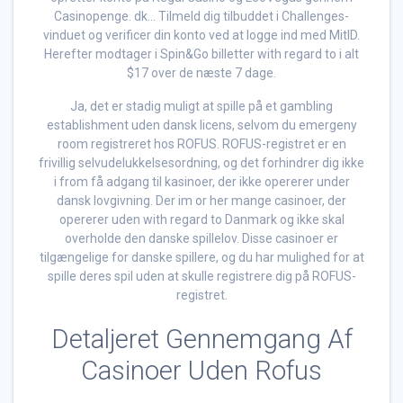
Casinopenge. dk… Tilmeld dig tilbuddet i Challenges-
vinduet og verificer din konto ved at logge ind med MitID.
Herefter modtager i Spin&Go billetter with regard to i alt
$17 over de næste 7 dage.
Ja, det er stadig muligt at spille på et gambling
establishment uden dansk licens, selvom du emergeny
room registreret hos ROFUS. ROFUS-registret er en
frivillig selvudelukkelsesordning, og det forhindrer dig ikke
i from få adgang til kasinoer, der ikke opererer under
dansk lovgivning. Der im or her mange casinoer, der
opererer uden with regard to Danmark og ikke skal
overholde den danske spillelov. Disse casinoer er
tilgængelige for danske spillere, og du har mulighed for at
spille deres spil uden at skulle registrere dig på ROFUS-
registret.
Detaljeret Gennemgang Af
Casinoer Uden Rofus