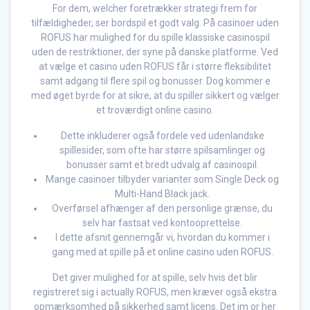
For dem, welcher foretrækker strategi frem for
tilfældigheder, ser bordspil et godt valg. På casinoer uden
ROFUS har mulighed for du spille klassiske casinospil
uden de restriktioner, der syne på danske platforme. Ved
at vælge et casino uden ROFUS får i større fleksibilitet
samt adgang til flere spil og bonusser. Dog kommer e
med øget byrde for at sikre, at du spiller sikkert og vælger
et troværdigt online casino.
Dette inkluderer også fordele ved udenlandske
spillesider, som ofte har større spilsamlinger og
bonusser samt et bredt udvalg af casinospil.
Mange casinoer tilbyder varianter som Single Deck og
Multi-Hand Black jack.
Overførsel afhænger af den personlige grænse, du
selv har fastsat ved kontooprettelse.
I dette afsnit gennemgår vi, hvordan du kommer i
gang med at spille på et online casino uden ROFUS.
Det giver mulighed for at spille, selv hvis det blir
registreret sig i actually ROFUS, men kræver også ekstra
opmærksomhed på sikkerhed samt licens. Det im or her