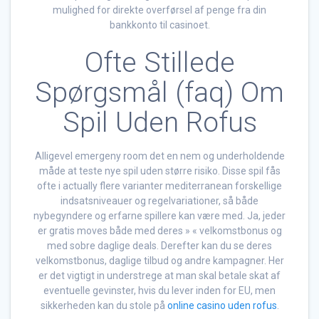
mulighed for direkte overførsel af penge fra din
bankkonto til casinoet.
Ofte Stillede
Spørgsmål (faq) Om
Spil Uden Rofus
Alligevel emergeny room det en nem og underholdende
måde at teste nye spil uden større risiko. Disse spil fås
ofte i actually flere varianter mediterranean forskellige
indsatsniveauer og regelvariationer, så både
nybegyndere og erfarne spillere kan være med. Ja, jeder
er gratis moves både med deres » « velkomstbonus og
med sobre daglige deals. Derefter kan du se deres
velkomstbonus, daglige tilbud og andre kampagner. Her
er det vigtigt in understrege at man skal betale skat af
eventuelle gevinster, hvis du lever inden for EU, men
sikkerheden kan du stole på
online casino uden rofus
.