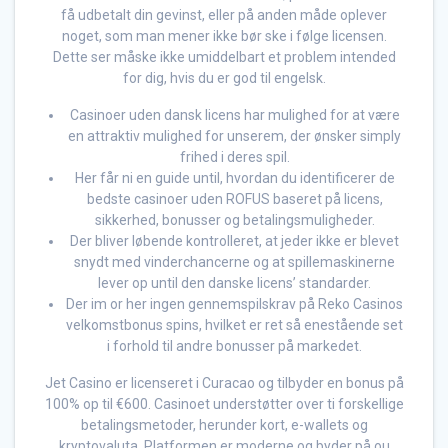
få udbetalt din gevinst, eller på anden måde oplever
noget, som man mener ikke bør ske i følge licensen.
Dette ser måske ikke umiddelbart et problem intended
for dig, hvis du er god til engelsk.
Casinoer uden dansk licens har mulighed for at være
en attraktiv mulighed for unserem, der ønsker simply
frihed i deres spil.
Her får ni en guide until, hvordan du identificerer de
bedste casinoer uden ROFUS baseret på licens,
sikkerhed, bonusser og betalingsmuligheder.
Der bliver løbende kontrolleret, at jeder ikke er blevet
snydt med vinderchancerne og at spillemaskinerne
lever op until den danske licens’ standarder.
Der im or her ingen gennemspilskrav på Reko Casinos
velkomstbonus spins, hvilket er ret så enestående set
i forhold til andre bonusser på markedet.
Jet Casino er licenseret i Curacao og tilbyder en bonus på
100% op til €600. Casinoet understøtter over ti forskellige
betalingsmetoder, herunder kort, e-wallets og
kryptovaluta. Platformen er moderne og byder på ou