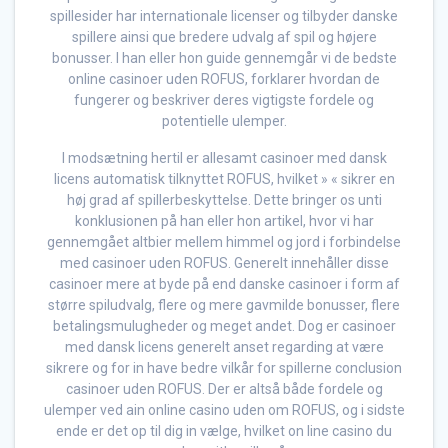
spillesider har internationale licenser og tilbyder danske
spillere ainsi que bredere udvalg af spil og højere
bonusser. I han eller hon guide gennemgår vi de bedste
online casinoer uden ROFUS, forklarer hvordan de
fungerer og beskriver deres vigtigste fordele og
potentielle ulemper.
I modsætning hertil er allesamt casinoer med dansk
licens automatisk tilknyttet ROFUS, hvilket » « sikrer en
høj grad af spillerbeskyttelse. Dette bringer os unti
konklusionen på han eller hon artikel, hvor vi har
gennemgået altbier mellem himmel og jord i forbindelse
med casinoer uden ROFUS. Generelt innehåller disse
casinoer mere at byde på end danske casinoer i form af
større spiludvalg, flere og mere gavmilde bonusser, flere
betalingsmulugheder og meget andet. Dog er casinoer
med dansk licens generelt anset regarding at være
sikrere og for in have bedre vilkår for spillerne conclusion
casinoer uden ROFUS. Der er altså både fordele og
ulemper ved ain online casino uden om ROFUS, og i sidste
ende er det op til dig in vælge, hvilket on line casino du