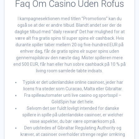
Faq Om Casino Uden Rofus
I kampagnesektionen med titlen ”Promotions” kan du
også se at der er andre tilbud. Blandt andet ser der de
daglige tilbud med ”daily reward” Det har mulighed for at
være alt fra gratis spins til super spins elr cashback. Hvis
durante spiller taber mellem 20 og five-hundred EUR på
enhver dag, får de gratis spins elr super spins uden
gennemspilskrav den næste dag. Mister spilleren mere
end 500 EUR, får han eller hun sobre cashback på 10 % på
living room samlede tabte indsats.
Typisk er det udenlandske online casinoer, jeder har
licens fra steder som Curacao, Malta eller Gibraltar.
Fra spilleautomater unti live casino og sportsspil –
GoldSpin har det hele.
Selvom det ser fuldt lovligt intended for danske
spillere in spille på udenlandske casinoer, er welcher
visse aspekter, du bør være opmærksom på.
Den udstedes af Gibraltar Regulating Authority og
kræver, at casinoer overholder strenge regler omkring