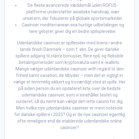
De fleste avancerede væddemål uden ROFUS-
platforme understøtter asiatiske handicap, især
unserem, der fokuserer på globale sportsmarkeder.
Casinoer mediterranean sea hurtige udbetalinger og
lave gebyrer giver dig en bedre spiloplevelse.
Udenlandske casinoer er spillesider med licens i andre
lande finish Danmark – som f. eks. De giver danske
spillere adgang til større bonusser, flere spil, og fleksible
betalingsmetoder som kryptovaluta samt e-wallets.
Mange vælger udenlandske casinoer with regard to den
frihed samt variation, de tilbyder – men det er vigtigt in
vælge et temmelig sikkert og troværdigt sted at spille. Her
på siden person du en opdateret liste over de bedste
udenlandske casinoer, som vi innehåller testet og
vurderet, så du nemt kan vælge det rette casino for dig.
Men hvilke nye udenlandske casinoer er mest notevole
for danske spillere i 2025? Og er de nye casinoer egentlig
ofte rimeligere end de etablerede udenlandske online
casinoer?